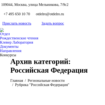
S
109044, Москва, улица Мельникова, 7/9с2
Вкон
page
Flickr
+7 495 650 10 70
otdelro@otdelro.ru
opens
page
YouT
in
opens
Прислать новость
Задать вопрос
page
new
Teleg
in
opens
wind
page
new
Отдел
in
opens
Рождественские чтения
wind
new
Клевер Лаборатория
in
wind
Документы
new
Направления
wind
Конкурсы
Архив категорий:
Российская Федерация
Вы здесь:
Главная
Pегиональные новости
Рубрика "Российская Федерация"