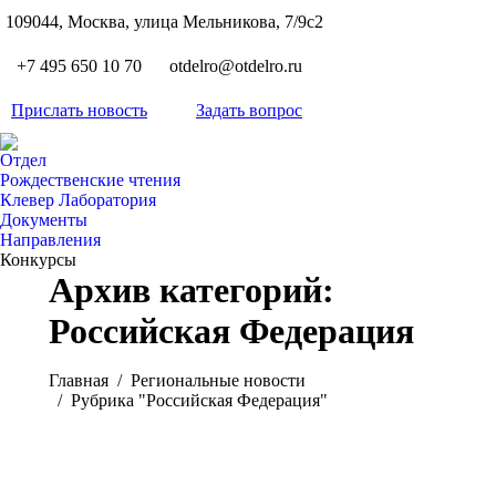
S
109044, Москва, улица Мельникова, 7/9с2
Вкон
page
Flickr
+7 495 650 10 70
otdelro@otdelro.ru
opens
page
YouT
in
opens
Прислать новость
Задать вопрос
page
new
Teleg
in
opens
wind
page
new
Отдел
in
opens
Рождественские чтения
wind
new
Клевер Лаборатория
in
wind
Документы
new
Направления
wind
Конкурсы
Архив категорий:
Российская Федерация
Вы здесь:
Главная
Pегиональные новости
Рубрика "Российская Федерация"