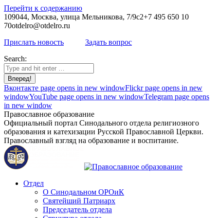
Перейти к содержанию
109044, Москва, улица Мельникова, 7/9с2
+7 495 650 10
70
otdelro@otdelro.ru
Прислать новость
Задать вопрос
Search:
Вконтакте page opens in new window
Flickr page opens in new
window
YouTube page opens in new window
Telegram page opens
in new window
Православное образование
Официальный портал Синодального отдела религиозного
образования и катехизации Русской Православной Церкви.
Православный взгляд на образование и воспитание.
Отдел
О Синодальном ОРОиК
Святейший Патриарх
Председатель отдела