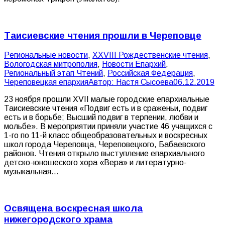
Таисиевские чтения прошли в Череповце
Pегиональные новости
,
XXVIII Рождественские чтения
,
Вологодская митрополия
,
Новости Епархий
,
Региональный этап Чтений
,
Российская Федерация
,
Череповецкая епархия
Автор:
Настя Сысоева
06.12.2019
23 ноября прошли XVII малые городские епархиальные
Таисиевские чтения «Подвиг есть и в сраженьи, подвиг
есть и в борьбе; Высший подвиг в терпении, любви и
мольбе». В мероприятии приняли участие 46 учащихся с
1-го по 11-й класс общеобразовательных и воскресных
школ города Череповца, Череповецкого, Бабаевского
районов. Чтения открыло выступление епархиального
детско-юношеского хора «Вера» и литературно-
музыкальная…
Освящена воскресная школа
нижегородского храма