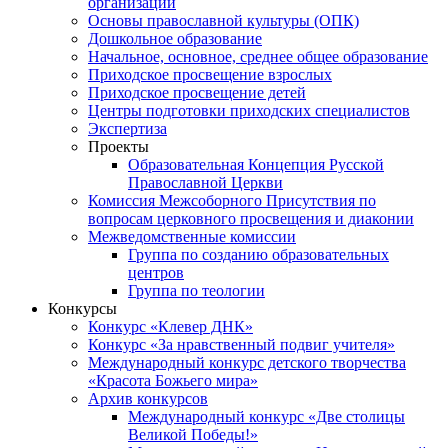
организаций
Основы православной культуры (ОПК)
Дошкольное образование
Начальное, основное, среднее общее образование
Приходское просвещение взрослых
Приходское просвещение детей
Центры подготовки приходских специалистов
Экспертиза
Проекты
Образовательная Концепция Русской
Православной Церкви
Комиссия Межсоборного Присутствия по
вопросам церковного просвещения и диаконии
Межведомственные комиссии
Группа по созданию образовательных
центров
Группа по теологии
Конкурсы
Конкурс «Клевер ДНК»
Конкурс «За нравственный подвиг учителя»
Международный конкурс детского творчества
«Красота Божьего мира»
Архив конкурсов
Международный конкурс «Две столицы
Великой Победы!»