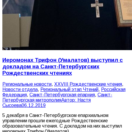
Иеромонах Трифон (Умалатов) выступил с
докладом на Санкт-Петербургских
Рождественских чтениях
Pегиональные новости
,
XXVIII Рождественские чтения
,
Новости отдела
,
Региональный этап Чтений
,
Российская
Федерация
,
Санкт-Петербургская епархия
,
Санкт-
Петербургская митрополия
Автор:
Настя
Сысоева
06.12.2019
5 декабря в Санкт-Петербургском епархиальном
управлении прошли ежегодные Рождественские
образовательные чтения. С докладом на них выступил
иеромонах Трифон (Умалатов).