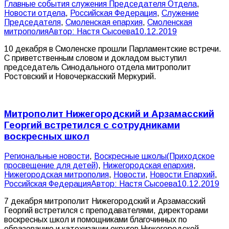
Главные события служения Председателя Отдела
,
Новости отдела
,
Российская Федерация
,
Служение
Председателя
,
Смоленская епархия
,
Смоленская
митрополия
Автор:
Настя Сысоева
10.12.2019
10 декабря в Смоленске прошли Парламентские встречи.
С приветственным словом и докладом выступил
председатель Синодального отдела митрополит
Ростовский и Новочеркасский Меркурий.
Митрополит Нижегородский и Арзамасский
Георгий встретился с сотрудниками
воскресных школ
Pегиональные новости
,
Воскресные школы(Приходское
просвещение для детей)
,
Нижегородская епархия
,
Нижегородская митрополия
,
Новости
,
Новости Епархий
,
Российская Федерация
Автор:
Настя Сысоева
10.12.2019
7 декабря митрополит Нижегородский и Арзамасский
Георгий встретился с преподавателями, директорами
воскресных школ и помощниками благочинных по
образованию и катехизации округов Нижегородской