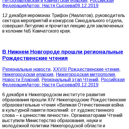
Петропавловская и Камчатская епархия
,
Российская
Федерация
Автор:
Настя Сысоева
09.12.2019
12 декабря иеромонах Трифон (Умалатов), руководитель
сектора мероприятий и конкурсов Синодального отдела,
совершил Литургию и прочитал лекцию для заключенных
в колонии №5 Камчатского края.
В Нижнем Новгороде прошли региональные
Рождественские чтения
Pегиональные новости
,
XXVIII Рождественские чтения
,
Нижегородская епархия
,
Нижегородская митрополия
,
Новости Епархий
,
Региональный этап Чтений
,
Российская
Федерация
Автор:
Настя Сысоева
09.12.2019
6 декабря в Нижегородском институте развития
образования прошли XIV Нижегородские Рождественские
образовательные чтения «Великая Отечественная война
в культурной памяти поколений: от художественного
слова – к ценностям личности». Организаторами Чтений
выступили Министерство образования, науки и
молодёжной политики Нижегородской области и