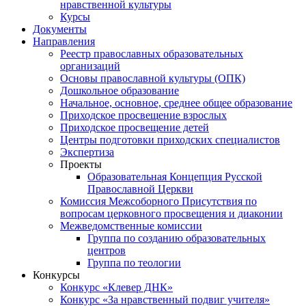
нравственной культуры
Курсы
Документы
Направления
Реестр православных образовательных
организаций
Основы православной культуры (ОПК)
Дошкольное образование
Начальное, основное, среднее общее образование
Приходское просвещение взрослых
Приходское просвещение детей
Центры подготовки приходских специалистов
Экспертиза
Проекты
Образовательная Концепция Русской
Православной Церкви
Комиссия Межсоборного Присутствия по
вопросам церковного просвещения и диаконии
Межведомственные комиссии
Группа по созданию образовательных
центров
Группа по теологии
Конкурсы
Конкурс «Клевер ДНК»
Конкурс «За нравственный подвиг учителя»