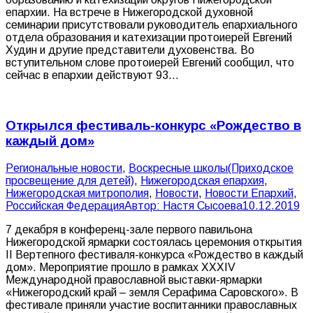
епархии. На встрече в Нижегородской духовной
семинарии присутствовали руководитель епархиального
отдела образования и катехизации протоиерей Евгений
Худин и другие представители духовенства. Во
вступительном слове протоиерей Евгений сообщил, что
сейчас в епархии действуют 93…
Открылся фестиваль-конкурс «Рождество в
каждый дом»
Pегиональные новости
,
Воскресные школы(Приходское
просвещение для детей)
,
Нижегородская епархия
,
Нижегородская митрополия
,
Новости
,
Новости Епархий
,
Российская Федерация
Автор:
Настя Сысоева
10.12.2019
7 декабря в конференц-зале первого павильона
Нижегородской ярмарки состоялась церемония открытия
II Вертепного фестиваля-конкурса «Рождество в каждый
дом». Мероприятие прошло в рамках XXXIV
Международной православной выставки-ярмарки
«Нижегородский край – земля Серафима Саровского». В
фестивале приняли участие воспитанники православных