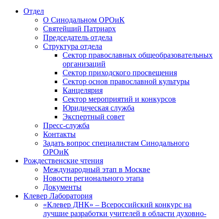
Отдел
О Синодальном ОРОиК
Святейший Патриарх
Председатель отдела
Структура отдела
Сектор православных общеобразовательных
организаций
Сектор приходского просвещения
Сектор основ православной культуры
Канцелярия
Сектор мероприятий и конкурсов
Юридическая служба
Экспертный совет
Пресс-служба
Контакты
Задать вопрос специалистам Синодального
ОРОиК
Рождественские чтения
Международный этап в Москве
Новости регионального этапа
Документы
Клевер Лаборатория
«Клевер ДНК» – Всероссийский конкурс на
лучшие разработки учителей в области духовно-