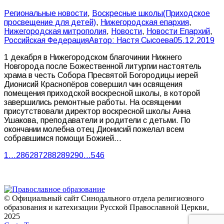
Pегиональные новости
,
Воскресные школы(Приходское
просвещение для детей)
,
Нижегородская епархия
,
Нижегородская митрополия
,
Новости
,
Новости Епархий
,
Российская Федерация
Автор:
Настя Сысоева
05.12.2019
1 декабря в Нижегородском благочинии Нижнего
Новгорода после Божественной литургии настоятель
храма в честь Собора Пресвятой Богородицы иерей
Дионисий Краснопёров совершил чин освящения
помещения приходской воскресной школы, в которой
завершились ремонтные работы. На освящении
присутствовали директор воскресной школы Анна
Ушакова, преподаватели и родители с детьми. По
окончании молебна отец Дионисий пожелал всем
собравшимся помощи Божией…
1
…
286
287
288
289
290
…
546
© Официальный сайт Синодального отдела религиозного
образования и катехизации Русской Православной Церкви,
2025