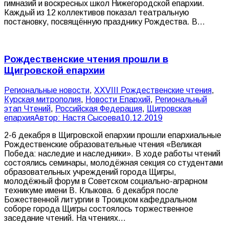
гимназий и воскресных школ Нижегородской епархии.
Каждый из 12 коллективов показал театральную
постановку, посвящённую празднику Рождества. В…
Рождественские чтения прошли в
Щигровской епархии
Pегиональные новости
,
XXVIII Рождественские чтения
,
Курская митрополия
,
Новости Епархий
,
Региональный
этап Чтений
,
Российская Федерация
,
Щигровская
епархия
Автор:
Настя Сысоева
10.12.2019
2-6 декабря в Щигровской епархии прошли епархиальные
Рождественские образовательные чтения «Великая
Победа: наследие и наследники». В ходе работы чтений
состоялись семинары, молодёжная секция со студентами
образовательных учреждений города Щигры,
молодёжный форум в Советском социально-аграрном
техникуме имени В. Клыкова. 6 декабря после
Божественной литургии в Троицком кафедральном
соборе города Щигры состоялось торжественное
заседание чтений. На чтениях…