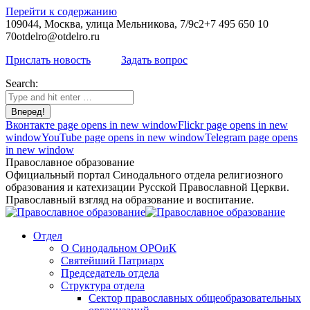
Перейти к содержанию
109044, Москва, улица Мельникова, 7/9с2
+7 495 650 10
70
otdelro@otdelro.ru
Прислать новость
Задать вопрос
Search:
Вконтакте page opens in new window
Flickr page opens in new
window
YouTube page opens in new window
Telegram page opens
in new window
Православное образование
Официальный портал Синодального отдела религиозного
образования и катехизации Русской Православной Церкви.
Православный взгляд на образование и воспитание.
Отдел
О Синодальном ОРОиК
Святейший Патриарх
Председатель отдела
Структура отдела
Сектор православных общеобразовательных