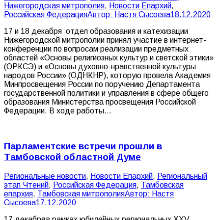
Нижегородская митрополия
,
Новости Епархий
,
Российская Федерация
Автор:
Настя Сысоева
18.12.2020
17 и 18 декабря отдел образования и катехизации
Нижегородской митрополии принял участие в интернет-
конференции по вопросам реализации предметных
областей «Основы религиозных культур и светской этики»
(ОРКСЭ) и «Основы духовно-нравственной культуры
народов России» (ОДНКНР), которую провела Академия
Минпросвещения России по поручению Департамента
государственной политики и управления в сфере общего
образования Министерства просвещения Российской
Федерации. В ходе работы…
Парламентские встречи прошли в
Тамбовской областной Думе
Pегиональные новости
,
Новости Епархий
,
Региональный
этап Чтений
,
Российская Федерация
,
Тамбовская
епархия
,
Тамбовская митрополия
Автор:
Настя
Сысоева
17.12.2020
17 декабря в рамках юбилейных региональных XXV