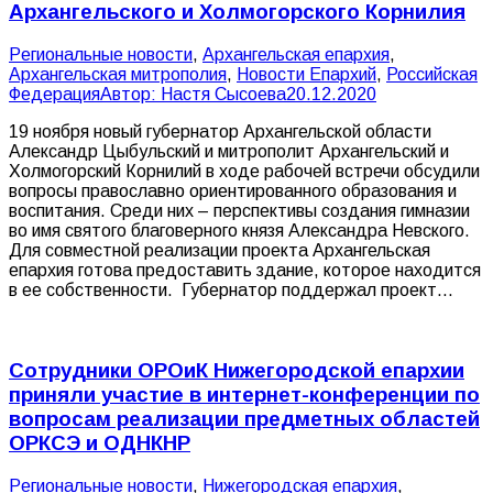
Архангельского и Холмогорского Корнилия
Pегиональные новости
,
Архангельская епархия
,
Архангельская митрополия
,
Новости Епархий
,
Российская
Федерация
Автор:
Настя Сысоева
20.12.2020
19 ноября новый губернатор Архангельской области
Александр Цыбульский и митрополит Архангельский и
Холмогорский Корнилий в ходе рабочей встречи обсудили
вопросы православно ориентированного образования и
воспитания. Среди них – перспективы создания гимназии
во имя святого благоверного князя Александра Невского.
Для совместной реализации проекта Архангельская
епархия готова предоставить здание, которое находится
в ее собственности. Губернатор поддержал проект…
Сотрудники ОРОиК Нижегородской епархии
приняли участие в интернет-конференции по
вопросам реализации предметных областей
ОРКСЭ и ОДНКНР
Pегиональные новости
,
Нижегородская епархия
,