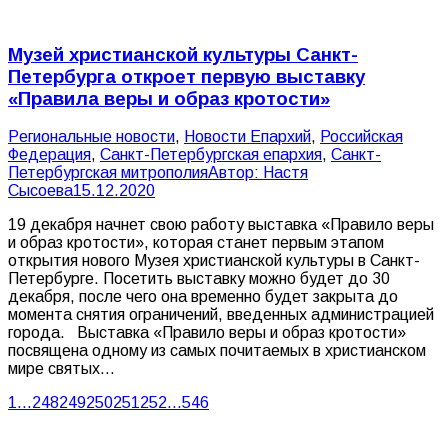
Музей христианской культуры Санкт-
Петербурга откроет первую выставку
«Правила веры и образ кротости»
Pегиональные новости
,
Новости Епархий
,
Российская
Федерация
,
Санкт-Петербургская епархия
,
Санкт-
Петербургская митрополия
Автор:
Настя
Сысоева
15.12.2020
19 декабря начнет свою работу выставка «Правило веры
и образ кротости», которая станет первым этапом
открытия нового Музея христианской культуры в Санкт-
Петербурге. Посетить выставку можно будет до 30
декабря, после чего она временно будет закрыта до
момента снятия ограничений, введенных администрацией
города. Выставка «Правило веры и образ кротости»
посвящена одному из самых почитаемых в христианском
мире святых…
1
…
248
249
250
251
252
…
546