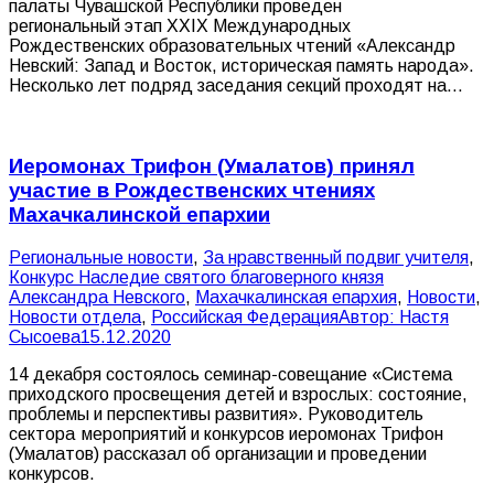
палаты Чувашской Республики проведен
региональный этап XXIX Международных
Рождественских образовательных чтений «Александр
Невский: Запад и Восток, историческая память народа».
Несколько лет подряд заседания секций проходят на…
Иеромонах Трифон (Умалатов) принял
участие в Рождественских чтениях
Махачкалинской епархии
Pегиональные новости
,
За нравственный подвиг учителя
,
Конкурс Наследие святого благоверного князя
Александра Невского
,
Махачкалинская епархия
,
Новости
,
Новости отдела
,
Российская Федерация
Автор:
Настя
Сысоева
15.12.2020
14 декабря состоялось семинар-совещание «Система
приходского просвещения детей и взрослых: состояние,
проблемы и перспективы развития». Руководитель
сектора мероприятий и конкурсов иеромонах Трифон
(Умалатов) рассказал об организации и проведении
конкурсов.