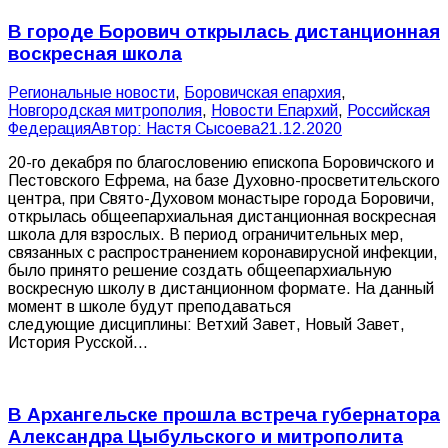
В городе Борович открылась дистанционная
воскресная школа
Pегиональные новости
,
Боровичская епархия
,
Новгородская митрополия
,
Новости Епархий
,
Российская
Федерация
Автор:
Настя Сысоева
21.12.2020
20-го декабря по благословению епископа Боровичского и
Пестовского Ефрема, на базе Духовно-просветительского
центра, при Свято-Духовом монастыре города Боровичи,
открылась общеепархиальная дистанционная воскресная
школа для взрослых. В период ограничительных мер,
связанных с распространением коронавирусной инфекции,
было принято решение создать общеепархиальную
воскресную школу в дистанционном формате. На данный
момент в школе будут преподаваться
следующие дисциплины: Ветхий Завет, Новый Завет,
История Русской…
В Архангельске прошла встреча губернатора
Александра Цыбульского и митрополита