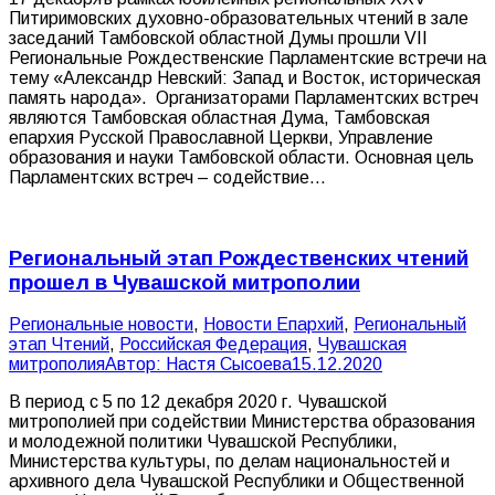
Питиримовских духовно-образовательных чтений в зале
заседаний Тамбовской областной Думы прошли VII
Региональные Рождественские Парламентские встречи на
тему «Александр Невский: Запад и Восток, историческая
память народа». Организаторами Парламентских встреч
являются Тамбовская областная Дума, Тамбовская
епархия Русской Православной Церкви, Управление
образования и науки Тамбовской области. Основная цель
Парламентских встреч – содействие…
Региональный этап Рождественских чтений
прошел в Чувашской митрополии
Pегиональные новости
,
Новости Епархий
,
Региональный
этап Чтений
,
Российская Федерация
,
Чувашская
митрополия
Автор:
Настя Сысоева
15.12.2020
В период с 5 по 12 декабря 2020 г. Чувашской
митрополией при содействии Министерства образования
и молодежной политики Чувашской Республики,
Министерства культуры, по делам национальностей и
архивного дела Чувашской Республики и Общественной