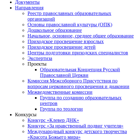
Документы
Направления
Реестр православных образовательных
организаций
Основы православной культуры (ОПК)
Дошкольное образование
Начальное, основное, среднее общее образование
Приходское просвещение взрослых
Приходское просвещение детей
Центры подготовки приходских специалистов
Экспертиза
Проекты
Образовательная Концепция Русской
Православной Церкви
Комиссия Межсоборного Присутствия по
вопросам церковного просвещения и диаконии
Межведомственные комиссии
Группа по созданию образовательных
центров
Группа по теологии
Конкурсы
Конкурс «Клевер ДНК»
Конкурс «За нравственный подвиг учителя»
Международный конкурс детского творчества
«Красота Божьего мира»