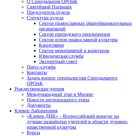
О Синодальном ОРОиК
Святейший Патриарх
Председатель отдела
Структура отдела
Сектор православных общеобразовательных
организаций
Сектор приходского просвещения
Сектор основ православной культуры
Канцелярия
Сектор мероприятий и конкурсов
Юридическая служба
Экспертный совет
Пресс-служба
Контакты
Задать вопрос специалистам Синодального
ОРОиК
Рождественские чтения
Международный этап в Москве
Новости регионального этапа
Документы
Клевер Лаборатория
«Клевер ДНК» – Всероссийский конкурс на
лучшие разработки учителей в области духовно-
нравственной культуры
Курсы