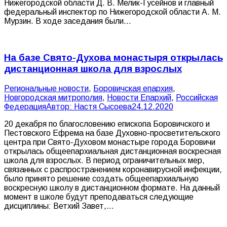
Нижегородской области Д. В. Мелик-Гусейнов и главный
федеральный инспектор по Нижегородской области А. М.
Мурзин. В ходе заседания были…
На базе Свято-Духова монастыря открылась
дистанционная школа для взрослых
Pегиональные новости
,
Боровичская епархия
,
Новгородская митрополия
,
Новости Епархий
,
Российская
Федерация
Автор:
Настя Сысоева
24.12.2020
20 декабря по благословению епископа Боровичского и
Пестовского​ Ефрема на базе Духовно-просветительского
центра при Свято-Духовом монастыре города Боровичи
открылась общеепархиальная дистанционная воскресная
школа для взрослых. В период ограничительных мер,
связанных с распространением коронавирусной инфекции,
было принято решение создать общеепархиальную
воскресную школу в дистанционном формате. На данный
момент в школе будут преподаваться следующие​
дисциплины: Ветхий Завет,…