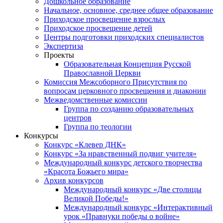
Дошкольное образование
Начальное, основное, среднее общее образование
Приходское просвещение взрослых
Приходское просвещение детей
Центры подготовки приходских специалистов
Экспертиза
Проекты
Образовательная Концепция Русской
Православной Церкви
Комиссия Межсоборного Присутствия по
вопросам церковного просвещения и диаконии
Межведомственные комиссии
Группа по созданию образовательных
центров
Группа по теологии
Конкурсы
Конкурс «Клевер ДНК»
Конкурс «За нравственный подвиг учителя»
Международный конкурс детского творчества
«Красота Божьего мира»
Архив конкурсов
Международный конкурс «Две столицы
Великой Победы!»
Международный конкурс «Интерактивный
урок «Правнуки победы о войне»