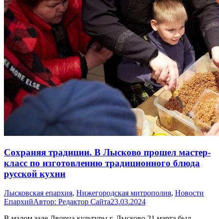
Сохраняя традиции. В Лысково прошел мастер-
класс по изготовлению традиционного блюда
русской кухни
Лысковская епархия
,
Нижегородская митрополия
,
Новости
Епархий
Автор:
Редактор Сайта
23.03.2024
В малом зале Дворца культуры г. Лысково 21 марта был