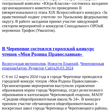
театральный комплекс «Югра-Классик» состоялось заседание
организационного комитета по проведению II
(межрегионального) этапа XIX Всероссийского конкурса «За
нравственный подвиг учителя» по Уральскому федеральному
округу. В работе заседания принял участие заведующий
сектором мероприятий и конкурсов Синодального ОРОиК
иеромонах Трифон (Умалатов).
В Череповце состоялся городской конкурс
чтецов «Моя Родина Православная»
Вологодская митрополия
,
Новости Епархий
,
Череповецкая
епархия
Автор:
Редактор Сайта
20.03.2024
С 6 по 12 марта 2024 года в городе Череповце проводился
городской конкурс чтецов «Моя Родина Православная».
Организаторами мероприятия выступили управление
образования мэрии города Череповца, отдел религиозного
образования и катехизации Череповецкой епархии, МАОУ
«Средняя общеобразовательная школа № 24». В конкурсе
приняли участие обучающиеся общеобразовательных и
воскресных школ города Череповца и Череповецкого района,