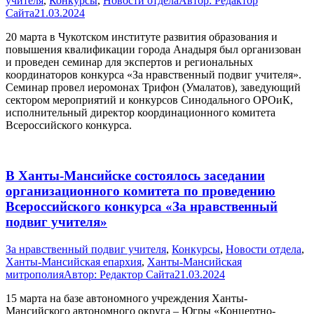
учителя
,
Конкурсы
,
Новости отдела
Автор:
Редактор
Сайта
21.03.2024
20 марта в Чукотском институте развития образования и
повышения квалификации города Анадыря был организован
и проведен семинар для экспертов и региональных
координаторов конкурса «За нравственный подвиг учителя».
Семинар провел иеромонах Трифон (Умалатов), заведующий
сектором мероприятий и конкурсов Синодального ОРОиК,
исполнительный директор координационного комитета
Всероссийского конкурса.
В Ханты-Мансийске состоялось заседании
организационного комитета по проведению
Всероссийского конкурса «За нравственный
подвиг учителя»
За нравственный подвиг учителя
,
Конкурсы
,
Новости отдела
,
Ханты-Мансийская епархия
,
Ханты-Мансийская
митрополия
Автор:
Редактор Сайта
21.03.2024
15 марта на базе автономного учреждения Ханты-
Мансийского автономного округа – Югры «Концертно-