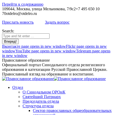
Перейти к содержанию
109044, Москва, улица Мельникова, 7/9с2
+7 495 650 10
70
otdelro@otdelro.ru
Прислать новость
Задать вопрос
Search:
Вконтакте page opens in new window
Flickr page opens in new
window
YouTube page opens in new window
Telegram page opens
in new window
Православное образование
Официальный портал Синодального отдела религиозного
образования и катехизации Русской Православной Церкви.
Православный взгляд на образование и воспитание.
Отдел
О Синодальном ОРОиК
Святейший Патриарх
Председатель отдела
Структура отдела
Сектор православных общеобразовательных