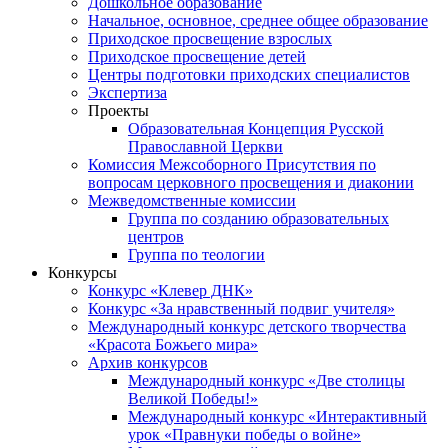
Дошкольное образование
Начальное, основное, среднее общее образование
Приходское просвещение взрослых
Приходское просвещение детей
Центры подготовки приходских специалистов
Экспертиза
Проекты
Образовательная Концепция Русской
Православной Церкви
Комиссия Межсоборного Присутствия по
вопросам церковного просвещения и диаконии
Межведомственные комиссии
Группа по созданию образовательных
центров
Группа по теологии
Конкурсы
Конкурс «Клевер ДНК»
Конкурс «За нравственный подвиг учителя»
Международный конкурс детского творчества
«Красота Божьего мира»
Архив конкурсов
Международный конкурс «Две столицы
Великой Победы!»
Международный конкурс «Интерактивный
урок «Правнуки победы о войне»