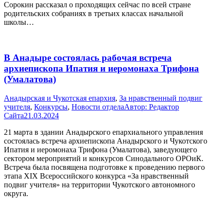
Сорокин рассказал о проходящих сейчас по всей стране
родительских собраниях в третьих классах начальной
школы…
В Анадыре состоялась рабочая встреча
архиепископа Ипатия и иеромонаха Трифона
(Умалатова)
Анадырская и Чукотская епархия
,
За нравственный подвиг
учителя
,
Конкурсы
,
Новости отдела
Автор:
Редактор
Сайта
21.03.2024
21 марта в здании Анадырского епархиального управления
состоялась встреча архиепископа Анадырского и Чукотского
Ипатия и иеромонаха Трифона (Умалатова), заведующего
сектором мероприятий и конкурсов Синодального ОРОиК.
Встреча была посвящена подготовке к проведению первого
этапа XIX Всероссийского конкурса «За нравственный
подвиг учителя» на территории Чукотского автономного
округа.