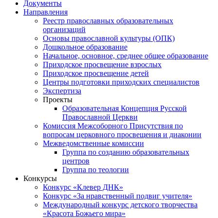
Документы
Направления
Реестр православных образовательных
организаций
Основы православной культуры (ОПК)
Дошкольное образование
Начальное, основное, среднее общее образование
Приходское просвещение взрослых
Приходское просвещение детей
Центры подготовки приходских специалистов
Экспертиза
Проекты
Образовательная Концепция Русской
Православной Церкви
Комиссия Межсоборного Присутствия по
вопросам церковного просвещения и диаконии
Межведомственные комиссии
Группа по созданию образовательных
центров
Группа по теологии
Конкурсы
Конкурс «Клевер ДНК»
Конкурс «За нравственный подвиг учителя»
Международный конкурс детского творчества
«Красота Божьего мира»