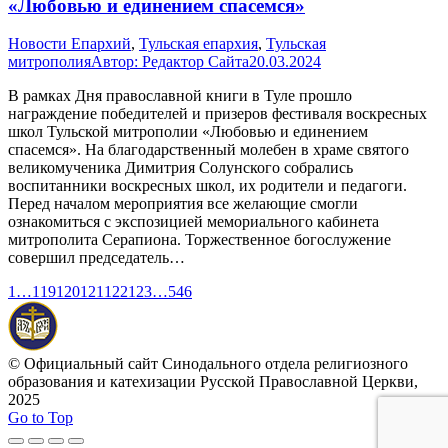
«Любовью и единением спасемся»
Новости Епархий
,
Тульская епархия
,
Тульская
митрополия
Автор:
Редактор Сайта
20.03.2024
В рамках Дня православной книги в Туле прошло
награждение победителей и призеров фестиваля воскресных
школ Тульской митрополии «Любовью и единением
спасемся». На благодарственный молебен в храме святого
великомученика Димитрия Солунского собрались
воспитанники воскресных школ, их родители и педагоги.
Перед началом мероприятия все желающие смогли
ознакомиться с экспозицией мемориального кабинета
митрополита Серапиона. Торжественное богослужение
совершил председатель…
1
…
119
120
121
122
123
…
546
© Официальный сайт Синодального отдела религиозного
образования и катехизации Русской Православной Церкви,
2025
Go to Top