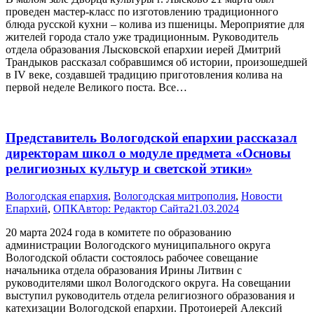
проведен мастер-класс по изготовлению традиционного
блюда русской кухни – колива из пшеницы. Мероприятие для
жителей города стало уже традиционным. Руководитель
отдела образования Лысковской епархии иерей Дмитрий
Трандыков рассказал собравшимся об истории, произошедшей
в IV веке, создавшей традицию приготовления колива на
первой неделе Великого поста. Все…
Представитель Вологодской епархии рассказал
директорам школ о модуле предмета «Основы
религиозных культур и светской этики»
Вологодская епархия
,
Вологодская митрополия
,
Новости
Епархий
,
ОПК
Автор:
Редактор Сайта
21.03.2024
20 марта 2024 года в комитете по образованию
администрации Вологодского муниципального округа
Вологодской области состоялось рабочее совещание
начальника отдела образования Ирины Литвин с
руководителями школ Вологодского округа. На совещании
выступил руководитель отдела религиозного образования и
катехизации Вологодской епархии. Протоиерей Алексий