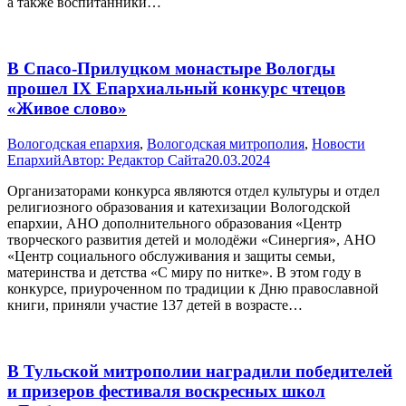
а также воспитанники…
В Спасо-Прилуцком монастыре Вологды
прошел IХ Епархиальный конкурс чтецов
«Живое слово»
Вологодская епархия
,
Вологодская митрополия
,
Новости
Епархий
Автор:
Редактор Сайта
20.03.2024
Организаторами конкурса являются отдел культуры и отдел
религиозного образования и катехизации Вологодской
епархии, АНО дополнительного образования «Центр
творческого развития детей и молодёжи «Синергия», АНО
«Центр социального обслуживания и защиты семьи,
материнства и детства «С миру по нитке». В этом году в
конкурсе, приуроченном по традиции к Дню православной
книги, приняли участие 137 детей в возрасте…
В Тульской митрополии наградили победителей
и призеров фестиваля воскресных школ