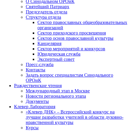
О Синодальном ОРОиК
Святейший Патриарх
Председатель отдела
Структура отдела
Сектор православных общеобразовательных
организаций
Сектор приходского просвещения
Сектор основ православной культуры
Канцелярия
Сектор мероприятий и конкурсов
Юридическая служба
Экспертный совет
Пресс-служба
Контакты
Задать вопрос специалистам Синодального
ОРОиК
Рождественские чтения
Международный этап в Москве
Новости регионального этапа
Документы
Клевер Лаборатория
«Клевер ДНК» – Всероссийский конкурс на
лучшие разработки учителей в области духовно-
нравственной культуры
Курсы