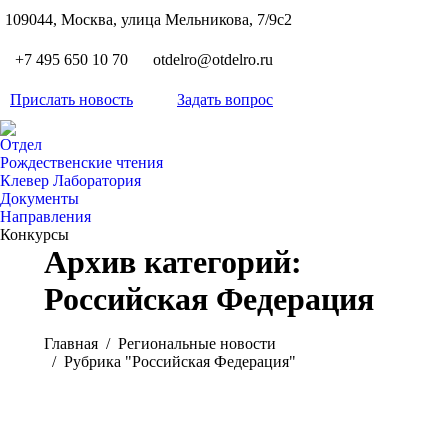
S
109044, Москва, улица Мельникова, 7/9с2
Вкон
page
Flickr
+7 495 650 10 70
otdelro@otdelro.ru
opens
page
YouT
in
opens
Прислать новость
Задать вопрос
page
new
Teleg
in
opens
wind
page
new
Отдел
in
opens
Рождественские чтения
wind
new
Клевер Лаборатория
in
wind
Документы
new
Направления
wind
Конкурсы
Архив категорий:
Российская Федерация
Вы здесь:
Главная
Pегиональные новости
Рубрика "Российская Федерация"