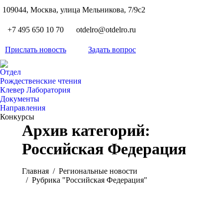
S
109044, Москва, улица Мельникова, 7/9с2
Вкон
page
Flickr
+7 495 650 10 70
otdelro@otdelro.ru
opens
page
YouT
in
opens
Прислать новость
Задать вопрос
page
new
Teleg
in
opens
wind
page
new
Отдел
in
opens
Рождественские чтения
wind
new
Клевер Лаборатория
in
wind
Документы
new
Направления
wind
Конкурсы
Архив категорий:
Российская Федерация
Вы здесь:
Главная
Pегиональные новости
Рубрика "Российская Федерация"