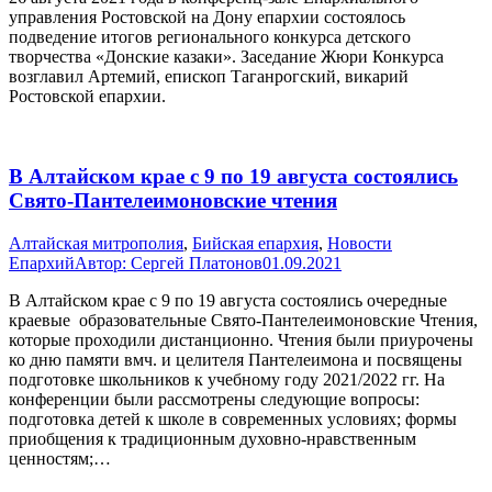
управления Ростовской на Дону епархии состоялось
подведение итогов регионального конкурса детского
творчества «Донские казаки». Заседание Жюри Конкурса
возглавил Артемий, епископ Таганрогский, викарий
Ростовской епархии.
В Алтайском крае с 9 по 19 августа состоялись
Свято-Пантелеимоновские чтения
Алтайская митрополия
,
Бийская епархия
,
Новости
Епархий
Автор:
Сергей Платонов
01.09.2021
В Алтайском крае с 9 по 19 августа состоялись очередные
краевые образовательные Свято-Пантелеимоновские Чтения,
которые проходили дистанционно. Чтения были приурочены
ко дню памяти вмч. и целителя Пантелеимона и посвящены
подготовке школьников к учебному году 2021/2022 гг. На
конференции были рассмотрены следующие вопросы:
подготовка детей к школе в современных условиях; формы
приобщения к традиционным духовно-нравственным
ценностям;…