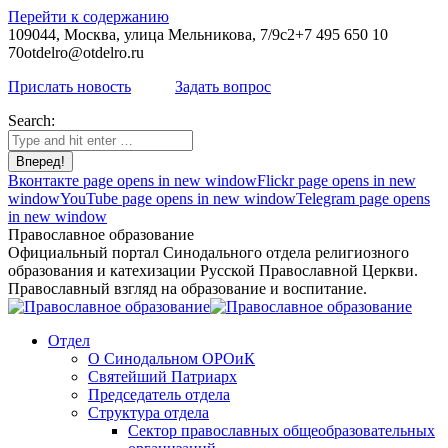
Перейти к содержанию
109044, Москва, улица Мельникова, 7/9с2
+7 495 650 10
70
otdelro@otdelro.ru
Прислать новость
Задать вопрос
Search:
Вконтакте page opens in new window
Flickr page opens in new
window
YouTube page opens in new window
Telegram page opens
in new window
Православное образование
Официальный портал Синодального отдела религиозного
образования и катехизации Русской Православной Церкви.
Православный взгляд на образование и воспитание.
Отдел
О Синодальном ОРОиК
Святейший Патриарх
Председатель отдела
Структура отдела
Сектор православных общеобразовательных