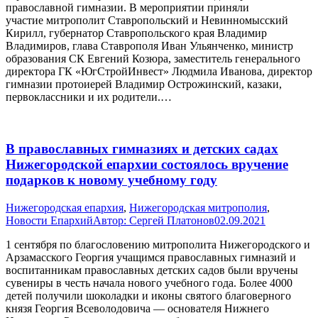
православной гимназии. В мероприятии приняли
участие митрополит Ставропольский и Невинномысский
Кирилл, губернатор Ставропольского края Владимир
Владимиров, глава Ставрополя Иван Ульянченко, министр
образования СК Евгений Козюра, заместитель генерального
директора ГК «ЮгСтройИнвест» Людмила Иванова, директор
гимназии протоиерей Владимир Острожинский, казаки,
первоклассники и их родители.…
В православных гимназиях и детских садах
Нижегородской епархии состоялось вручение
подарков к новому учебному году
Нижегородская епархия
,
Нижегородская митрополия
,
Новости Епархий
Автор:
Сергей Платонов
02.09.2021
1 сентября по благословению митрополита Нижегородского и
Арзамасского Георгия учащимся православных гимназий и
воспитанникам православных детских садов были вручены
сувениры в честь начала нового учебного года. Более 4000
детей получили шоколадки и иконы святого благоверного
князя Георгия Всеволодовича — основателя Нижнего