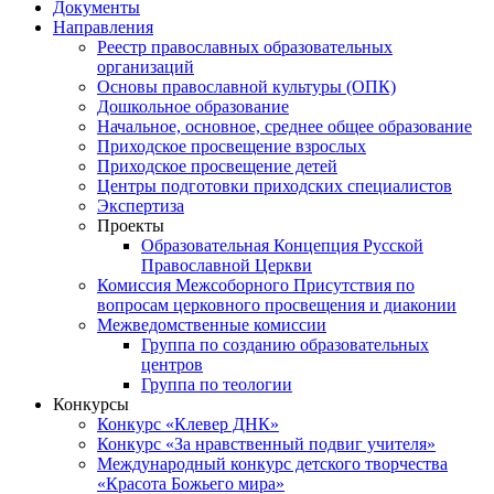
Документы
Направления
Реестр православных образовательных
организаций
Основы православной культуры (ОПК)
Дошкольное образование
Начальное, основное, среднее общее образование
Приходское просвещение взрослых
Приходское просвещение детей
Центры подготовки приходских специалистов
Экспертиза
Проекты
Образовательная Концепция Русской
Православной Церкви
Комиссия Межсоборного Присутствия по
вопросам церковного просвещения и диаконии
Межведомственные комиссии
Группа по созданию образовательных
центров
Группа по теологии
Конкурсы
Конкурс «Клевер ДНК»
Конкурс «За нравственный подвиг учителя»
Международный конкурс детского творчества
«Красота Божьего мира»