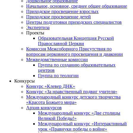
Дошкольное образование
Начальное, основное, среднее общее образование
Приходское просвещение взрослых
Приходское просвещение детей
Центры подготовки приходских специалистов
Экспертиза
Проекты
Образовательная Концепция Русской
Православной Церкви
Комиссия Межсоборного Присутствия по
вопросам церковного просвещения и диаконии
Межведомственные комиссии
Группа по созданию образовательных
центров
Группа по теологии
Конкурсы
Конкурс «Клевер ДНК»
Конкурс «За нравственный подвиг учителя»
Международный конкурс детского творчества
«Красота Божьего мира»
Архив конкурсов
Международный конкурс «Две столицы
Великой Победы!»
Международный конкурс «Интерактивный
урок «Правнуки победы о войне»