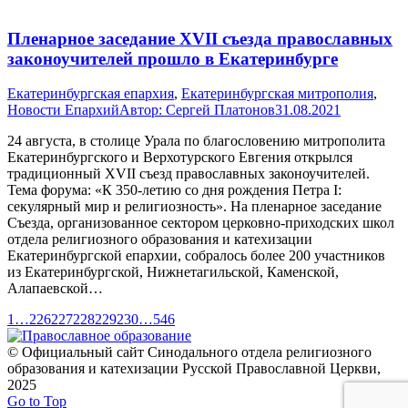
Пленарное заседание XVII съезда православных
законоучителей прошло в Екатеринбурге
Екатеринбургская епархия
,
Екатеринбургская митрополия
,
Новости Епархий
Автор:
Сергей Платонов
31.08.2021
24 августа, в столице Урала по благословению митрополита
Екатеринбургского и Верхотурского Евгения открылся
традиционный XVII съезд православных законоучителей.
Тема форума: «К 350-летию со дня рождения Петра I:
секулярный мир и религиозность». На пленарное заседание
Съезда, организованное сектором церковно-приходских школ
отдела религиозного образования и катехизации
Екатеринбургской епархии, собралось более 200 участников
из Екатеринбургской, Нижнетагильской, Каменской,
Алапаевской…
1
…
226
227
228
229
230
…
546
© Официальный сайт Синодального отдела религиозного
образования и катехизации Русской Православной Церкви,
2025
Go to Top