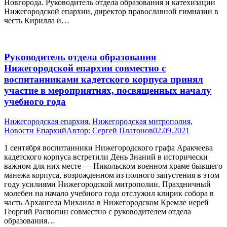
Новгорода. Руководитель отдела образования и катехизации
Нижегородской епархии, директор православной гимназии в
честь Кирилла и…
Руководитель отдела образования
Нижегородской епархии совместно с
воспитанниками кадетского корпуса принял
участие в мероприятиях, посвященных началу
учебного года
Нижегородская епархия
,
Нижегородская митрополия
,
Новости Епархий
Автор:
Сергей Платонов
02.09.2021
1 сентября воспитанники Нижегородского графа Аракчеева
кадетского корпуса встретили День Знаний в исторически
важном для них месте — Никольском военном храме бывшего
манежа корпуса, возрожденном из полного запустения в этом
году усилиями Нижегородской митрополии. Праздничный
молебен на начало учебного года отслужил клирик собора в
часть Архангела Михаила в Нижегородском Кремле иерей
Георгий Распопин совместно с руководителем отдела
образования…