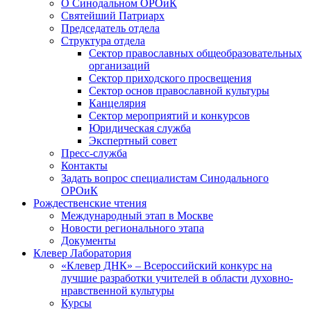
О Синодальном ОРОиК
Святейший Патриарх
Председатель отдела
Структура отдела
Сектор православных общеобразовательных
организаций
Сектор приходского просвещения
Сектор основ православной культуры
Канцелярия
Сектор мероприятий и конкурсов
Юридическая служба
Экспертный совет
Пресс-служба
Контакты
Задать вопрос специалистам Синодального
ОРОиК
Рождественские чтения
Международный этап в Москве
Новости регионального этапа
Документы
Клевер Лаборатория
«Клевер ДНК» – Всероссийский конкурс на
лучшие разработки учителей в области духовно-
нравственной культуры
Курсы