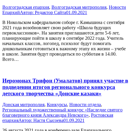
Волгоградская епархия
,
Волгоградская митрополия
,
Новости
Епархий
Автор:
Редактор Сайта
01.09.2021
В Никольском кафедральном соборе г. Камышина с сентября
2021 года возобновляет свою работу «Школа будущих
первоклассников». На занятия приглашаются дети 5-6 лет,
планирующие пойти в школу в сентябре 2022 года. Учитель
начальных классов, логопед, психолог будут помогать
дошкольникам готовиться к важному этапу их жизни – учебе
в школе. Занятия будут проводиться по субботам в 14.00.
Всего…
Иеромонах Трифон (Умалатов) принял участие в
подведении итогов регионального конкурса
детского творчества «Донские казаки»
Донская митрополия
,
Конкурсы
,
Новости отдела
,
Региональный художественный конкурс «Наследие святого
благоверного князя Александра Невского»
,
Ростовская
епархия
Автор:
Настя Сысоева
01.09.2021
26 августа 2021 года в конференц-зале Епархиального