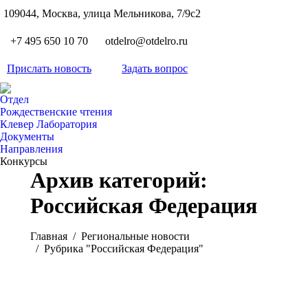
S
109044, Москва, улица Мельникова, 7/9с2
Вкон
page
Flickr
+7 495 650 10 70
otdelro@otdelro.ru
opens
page
YouT
in
opens
Прислать новость
Задать вопрос
page
new
Teleg
in
opens
wind
page
new
Отдел
in
opens
Рождественские чтения
wind
new
Клевер Лаборатория
in
wind
Документы
new
Направления
wind
Конкурсы
Архив категорий:
Российская Федерация
Вы здесь:
Главная
Pегиональные новости
Рубрика "Российская Федерация"