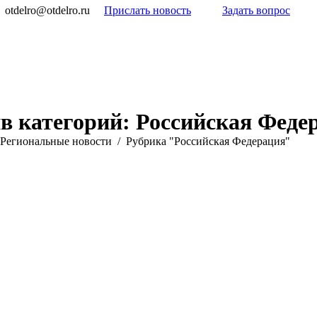
otdelro@otdelro.ru
Прислать новость
Задать вопрос
в категорий:
Российская Феде
Pегиональные новости
Рубрика "Российская Федерация"