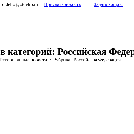
otdelro@otdelro.ru
Прислать новость
Задать вопрос
в категорий:
Российская Феде
Pегиональные новости
Рубрика "Российская Федерация"