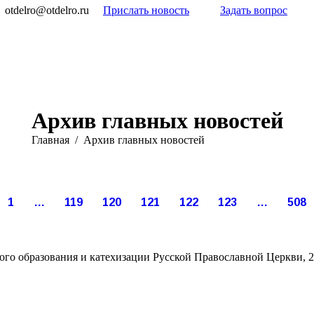
otdelro@otdelro.ru
Прислать новость
Задать вопрос
Архив главных новостей
Вы здесь:
Главная
Архив главных новостей
Фев
Фев
Фев
Фев
Фев
Фев
4
2
2
1
1
1
1
…
119
120
121
122
123
…
508
024
2024
2024
2024
2024
2024
го образования и катехизации Русской Православной Церкви, 