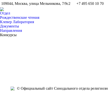
109044, Москва, улица Мельникова, 7/9с2
+7 495 650 10 70
Отдел
Рождественские чтения
Клевер Лаборатория
Документы
Направления
Конкурсы
Фев
Фев
Фев
Фев
Фев
Фев
Фев
Фев
Фев
Фев
8
8
7
7
7
7
7
7
7
5
2024
2024
2024
2024
2024
2024
2024
2024
2024
2024
2
© Официальный сайт Синодального отдела религиозно