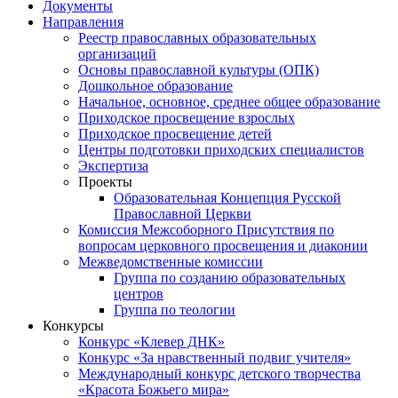
Документы
Направления
Реестр православных образовательных
организаций
Основы православной культуры (ОПК)
Дошкольное образование
Начальное, основное, среднее общее образование
Приходское просвещение взрослых
Приходское просвещение детей
Центры подготовки приходских специалистов
Экспертиза
Проекты
Образовательная Концепция Русской
Православной Церкви
Комиссия Межсоборного Присутствия по
вопросам церковного просвещения и диаконии
Межведомственные комиссии
Группа по созданию образовательных
центров
Группа по теологии
Конкурсы
Конкурс «Клевер ДНК»
Конкурс «За нравственный подвиг учителя»
Международный конкурс детского творчества
«Красота Божьего мира»