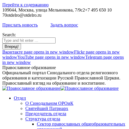
Перейти к содержанию
109044, Москва, улица Мельникова, 7/9с2
+7 495 650 10
70
otdelro@otdelro.ru
Прислать новость
Задать вопрос
Search:
Вконтакте page opens in new window
Flickr page opens in new
window
YouTube page opens in new window
Telegram page opens
in new window
Православное образование
Официальный портал Синодального отдела религиозного
образования и катехизации Русской Православной Церкви.
Православный взгляд на образование и воспитание.
Отдел
О Синодальном ОРОиК
Святейший Патриарх
Председатель отдела
Структура отдела
Сектор православных общеобразовательных