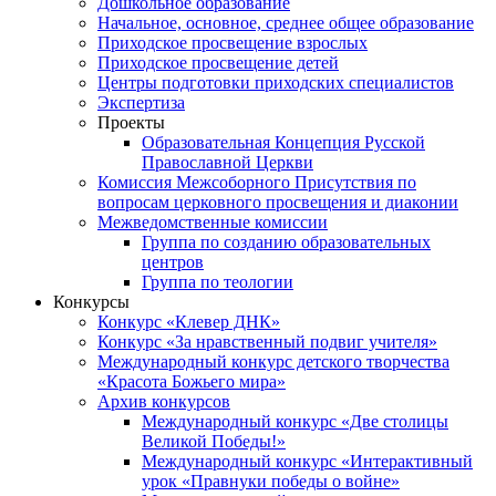
Дошкольное образование
Начальное, основное, среднее общее образование
Приходское просвещение взрослых
Приходское просвещение детей
Центры подготовки приходских специалистов
Экспертиза
Проекты
Образовательная Концепция Русской
Православной Церкви
Комиссия Межсоборного Присутствия по
вопросам церковного просвещения и диаконии
Межведомственные комиссии
Группа по созданию образовательных
центров
Группа по теологии
Конкурсы
Конкурс «Клевер ДНК»
Конкурс «За нравственный подвиг учителя»
Международный конкурс детского творчества
«Красота Божьего мира»
Архив конкурсов
Международный конкурс «Две столицы
Великой Победы!»
Международный конкурс «Интерактивный
урок «Правнуки победы о войне»