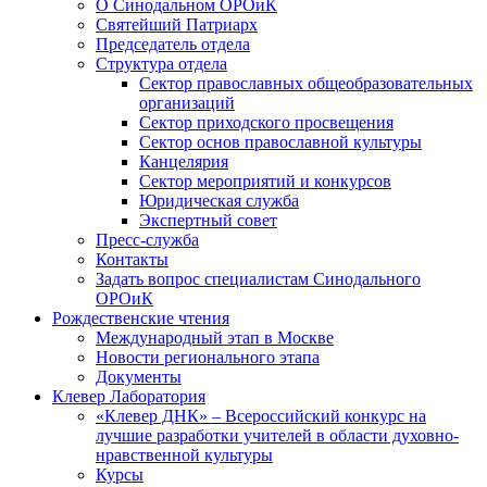
О Синодальном ОРОиК
Святейший Патриарх
Председатель отдела
Структура отдела
Сектор православных общеобразовательных
организаций
Сектор приходского просвещения
Сектор основ православной культуры
Канцелярия
Сектор мероприятий и конкурсов
Юридическая служба
Экспертный совет
Пресс-служба
Контакты
Задать вопрос специалистам Синодального
ОРОиК
Рождественские чтения
Международный этап в Москве
Новости регионального этапа
Документы
Клевер Лаборатория
«Клевер ДНК» – Всероссийский конкурс на
лучшие разработки учителей в области духовно-
нравственной культуры
Курсы