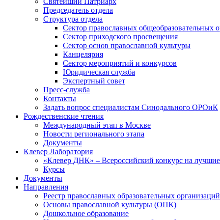
Святейший Патриарх
Председатель отдела
Структура отдела
Сектор православных общеобразовательных 
Сектор приходского просвещения
Сектор основ православной культуры
Канцелярия
Сектор мероприятий и конкурсов
Юридическая служба
Экспертный совет
Пресс-служба
Контакты
Задать вопрос специалистам Синодального ОРОиК
Рождественские чтения
Международный этап в Москве
Новости регионального этапа
Документы
Клевер Лаборатория
«Клевер ДНК» – Всероссийский конкурс на лучшие 
Курсы
Документы
Направления
Реестр православных образовательных организаций
Основы православной культуры (ОПК)
Дошкольное образование