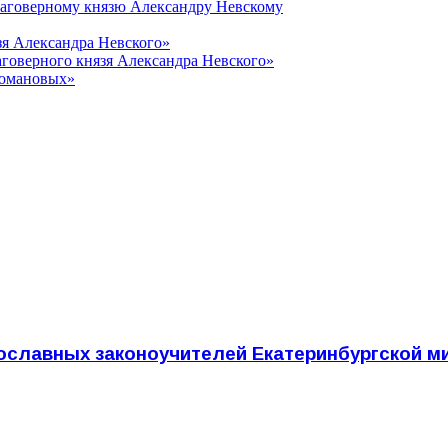
лаговерному князю Александру Невскому
зя Александра Невского»
говерного князя Александра Невского»
Романовых»
вославных законоучителей Екатеринбургской 