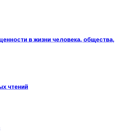
енности в жизни человека, общества,
ых чтений
»