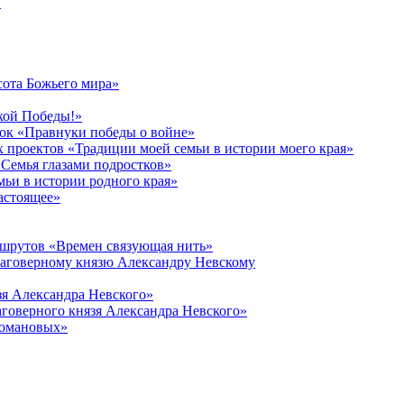
в
сота Божьего мира»
кой Победы!»
к «Правнуки победы о войне»
 проектов «Традиции моей семьи в истории моего края»
Семья глазами подростков»
ьи в истории родного края»
астоящее»
ршрутов «Времен связующая нить»
лаговерному князю Александру Невскому
зя Александра Невского»
говерного князя Александра Невского»
Романовых»