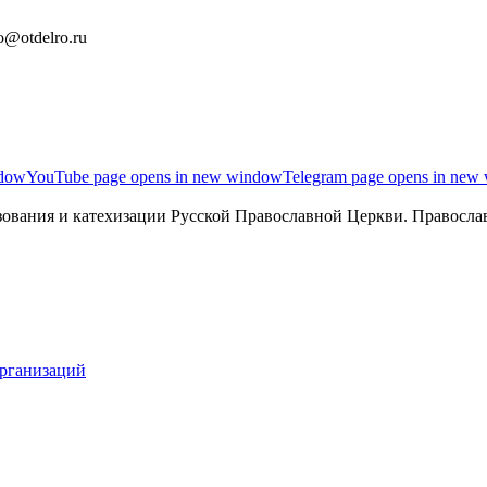
o@otdelro.ru
ndow
YouTube page opens in new window
Telegram page opens in new
ования и катехизации Русской Православной Церкви. Православ
организаций