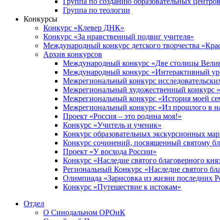
Группа по созданию образовательных центро
Группа по теологии
Конкурсы
Конкурс «Клевер ДНК»
Конкурс «За нравственный подвиг учителя»
Международный конкурс детского творчества «Кра
Архив конкурсов
Международный конкурс «Две столицы Вели
Международный конкурс «Интерактивный уро
Межрегиональный конкурс исследовательских
Межрегиональный художественный конкурс «
Межрегиональный конкурс «История моей сем
Межрегиональный конкурс «Из прошлого в н
Проект «Россия – это родина моя!»
Конкурс «Учитель и ученик»
Конкурс образовательных экскурсионных ма
Конкурс сочинений, посвященный святому б
Проект «У восхода России»
Конкурс «Наследие святого благоверного кня
Региональный Конкурс «Наследие святого бла
Олимпиада «Зарисовка из жизни последних 
Конкурс «Путешествие к истокам»
Отдел
О Синодальном ОРОиК