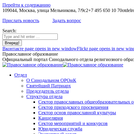
Перейти к содержанию
109044, Москва, улица Мельникова, 7/9с2
+7 495 650 10 70
otdelr
Прислать новость
Задать вопрос
Search:
Вконтакте page opens in new window
Flickr page opens in new wi
Православное образование
Официальный портал Синодального отдела религиозного образ
Отдел
О Синодальном ОРОиК
Святейший Патриарх
Председатель отдела
Структура отдела
Сектор православных общеобразовательных 
Сектор приходского просвещения
Сектор основ православной культуры
Канцелярия
Сектор мероприятий и конкурсов
Юридическая служба