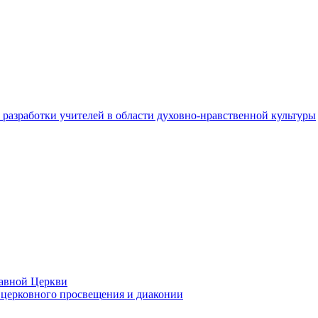
разработки учителей в области духовно-нравственной культуры
лавной Церкви
церковного просвещения и диаконии