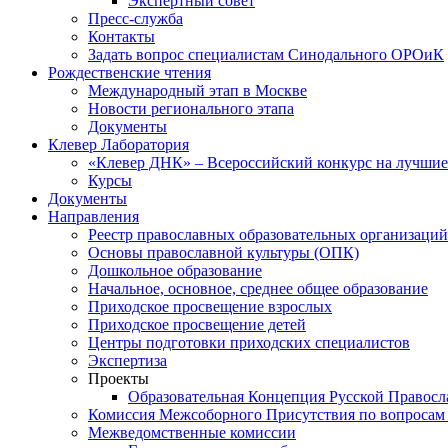
Экспертный совет
Пресс-служба
Контакты
Задать вопрос специалистам Синодального ОРОиК
Рождественские чтения
Международный этап в Москве
Новости регионального этапа
Документы
Клевер Лаборатория
«Клевер ДНК» – Всероссийский конкурс на лучшие 
Курсы
Документы
Направления
Реестр православных образовательных организаций
Основы православной культуры (ОПК)
Дошкольное образование
Начальное, основное, среднее общее образование
Приходское просвещение взрослых
Приходское просвещение детей
Центры подготовки приходских специалистов
Экспертиза
Проекты
Образовательная Концепция Русской Правос
Комиссия Межсоборного Присутствия по вопросам 
Межведомственные комиссии