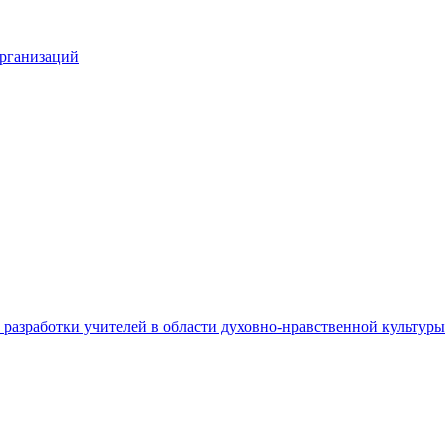
организаций
разработки учителей в области духовно-нравственной культуры