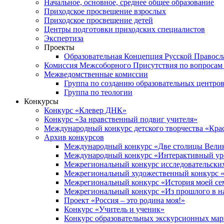
Начальное, основное, среднее общее образование
Приходское просвещение взрослых
Приходское просвещение детей
Центры подготовки приходских специалистов
Экспертиза
Проекты
Образовательная Концепция Русской Правос
Комиссия Межсоборного Присутствия по вопросам 
Межведомственные комиссии
Группа по созданию образовательных центро
Группа по теологии
Конкурсы
Конкурс «Клевер ДНК»
Конкурс «За нравственный подвиг учителя»
Международный конкурс детского творчества «Кра
Архив конкурсов
Международный конкурс «Две столицы Вели
Международный конкурс «Интерактивный уро
Межрегиональный конкурс исследовательских
Межрегиональный художественный конкурс «
Межрегиональный конкурс «История моей сем
Межрегиональный конкурс «Из прошлого в н
Проект «Россия – это родина моя!»
Конкурс «Учитель и ученик»
Конкурс образовательных экскурсионных ма