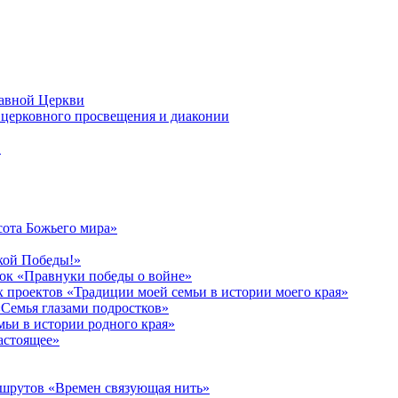
лавной Церкви
церковного просвещения и диаконии
в
сота Божьего мира»
кой Победы!»
к «Правнуки победы о войне»
 проектов «Традиции моей семьи в истории моего края»
Семья глазами подростков»
ьи в истории родного края»
астоящее»
ршрутов «Времен связующая нить»