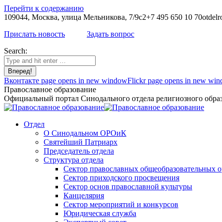
Перейти к содержанию
109044, Москва, улица Мельникова, 7/9с2
+7 495 650 10 70
otdelr
Прислать новость
Задать вопрос
Search:
Вконтакте page opens in new window
Flickr page opens in new wi
Православное образование
Официальный портал Синодального отдела религиозного образ
Отдел
О Синодальном ОРОиК
Святейший Патриарх
Председатель отдела
Структура отдела
Сектор православных общеобразовательных 
Сектор приходского просвещения
Сектор основ православной культуры
Канцелярия
Сектор мероприятий и конкурсов
Юридическая служба