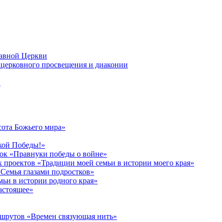
лавной Церкви
церковного просвещения и диаконии
в
сота Божьего мира»
кой Победы!»
к «Правнуки победы о войне»
 проектов «Традиции моей семьи в истории моего края»
Семья глазами подростков»
ьи в истории родного края»
астоящее»
ршрутов «Времен связующая нить»