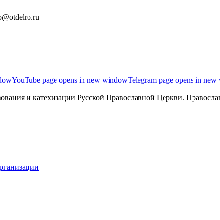
o@otdelro.ru
ndow
YouTube page opens in new window
Telegram page opens in new
ования и катехизации Русской Православной Церкви. Православ
организаций