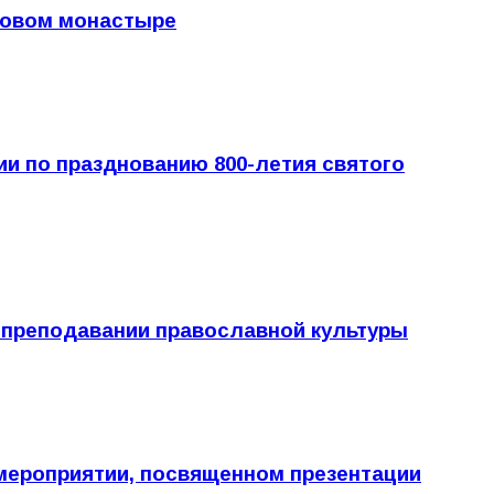
иловом монастыре
и по празднованию 800-летия святого
 преподавании православной культуры
 мероприятии, посвященном презентации