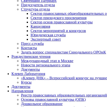
Святейший Патриарх
Председатель отдела
Структура отдела
Сектор православных общеобразовательных 
Сектор приходского просвещения
Сектор основ православной культуры
Канцелярия
Сектор мероприятий и конкурсов
Юридическая служба
Экспертный совет
Пресс-служба
Контакты
Задать вопрос специалистам Синодального ОРОиК
Рождественские чтения
Международный этап в Москве
Новости регионального этапа
Документы
Клевер Лаборатория
«Клевер ДНК» – Всероссийский конкурс на лучшие 
Курсы
Документы
Направления
Реестр православных образовательных организаций
Основы православной культуры (ОПК)
Дошкольное образование