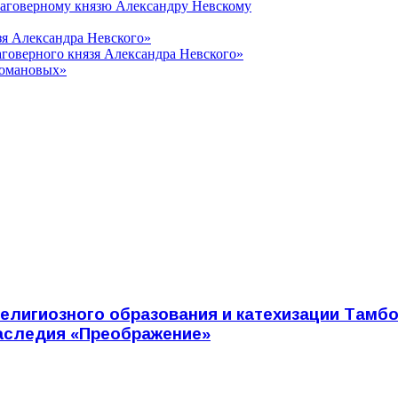
лаговерному князю Александру Невскому
зя Александра Невского»
говерного князя Александра Невского»
Романовых»
елигиозного образования и катехизации Тамб
наследия «Преображение»