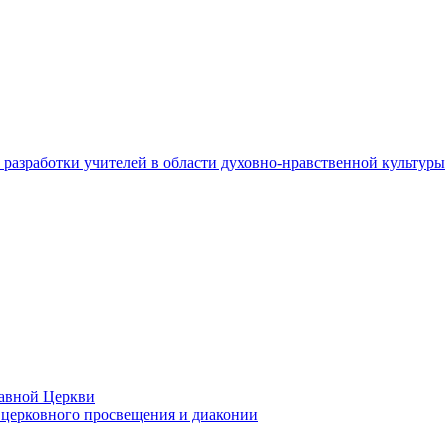
разработки учителей в области духовно-нравственной культуры
лавной Церкви
церковного просвещения и диаконии