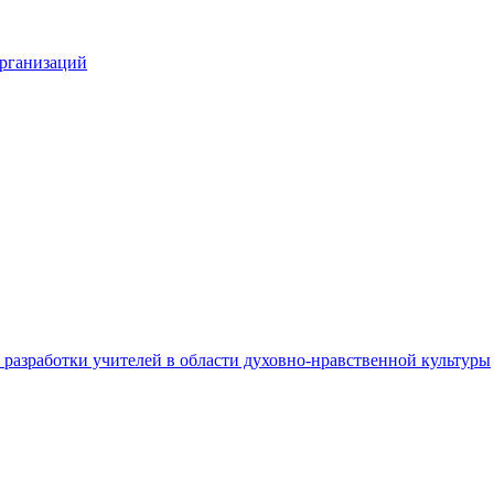
организаций
разработки учителей в области духовно-нравственной культуры