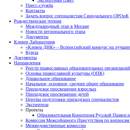
Экспертный совет
Пресс-служба
Контакты
Задать вопрос специалистам Синодального ОРОиК
Рождественские чтения
Международный этап в Москве
Новости регионального этапа
Документы
Клевер Лаборатория
«Клевер ДНК» – Всероссийский конкурс на лучшие 
Курсы
Документы
Направления
Реестр православных образовательных организаций
Основы православной культуры (ОПК)
Дошкольное образование
Начальное, основное, среднее общее образование
Приходское просвещение взрослых
Приходское просвещение детей
Центры подготовки приходских специалистов
Экспертиза
Проекты
Образовательная Концепция Русской Правос
Комиссия Межсоборного Присутствия по вопросам 
Межведомственные комиссии