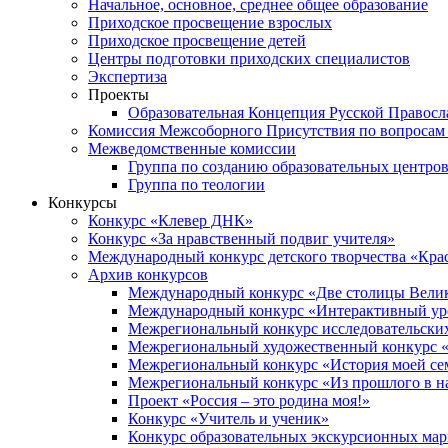
Начальное, основное, среднее общее образование
Приходское просвещение взрослых
Приходское просвещение детей
Центры подготовки приходских специалистов
Экспертиза
Проекты
Образовательная Концепция Русской Правос
Комиссия Межсоборного Присутствия по вопросам 
Межведомственные комиссии
Группа по созданию образовательных центро
Группа по теологии
Конкурсы
Конкурс «Клевер ДНК»
Конкурс «За нравственный подвиг учителя»
Международный конкурс детского творчества «Кра
Архив конкурсов
Международный конкурс «Две столицы Вели
Международный конкурс «Интерактивный уро
Межрегиональный конкурс исследовательских
Межрегиональный художественный конкурс «
Межрегиональный конкурс «История моей сем
Межрегиональный конкурс «Из прошлого в н
Проект «Россия – это родина моя!»
Конкурс «Учитель и ученик»
Конкурс образовательных экскурсионных ма