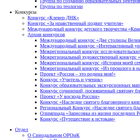
Группа по созданию образовательных центро
Группа по теологии
Конкурсы
Конкурс «Клевер ДНК»
Конкурс «За нравственный подвиг учителя»
Международный конкурс детского творчества «Кра
Архив конкурсов
Международный конкурс «Две столицы Вели
Международный конкурс «Интерактивный уро
Межрегиональный конкурс исследовательских
Межрегиональный художественный конкурс «
Межрегиональный конкурс «История моей сем
Межрегиональный конкурс «Из прошлого в н
Проект «Россия – это родина моя!»
Конкурс «Учитель и ученик»
Конкурс образовательных экскурсионных ма
Конкурс сочинений, посвященный святому б
Проект «У восхода России»
Конкурс «Наследие святого благоверного кня
Региональный Конкурс «Наследие святого бла
Олимпиада «Зарисовка из жизни последних 
Конкурс «Путешествие к истокам»
Отдел
О Синодальном ОРОиК