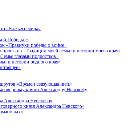
в
сота Божьего мира»
кой Победы!»
к «Правнуки победы о войне»
 проектов «Традиции моей семьи в истории моего края»
Семья глазами подростков»
ьи в истории родного края»
астоящее»
ршрутов «Времен связующая нить»
лаговерному князю Александру Невскому
зя Александра Невского»
говерного князя Александра Невского»
Романовых»