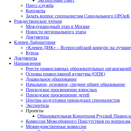
Экспертный совет
Пресс-служба
Контакты
Задать вопрос специалистам Синодального ОРОиК
Рождественские чтения
Международный этап в Москве
Новости регионального этапа
Документы
Клевер Лаборатория
«Клевер ДНК» – Всероссийский конкурс на лучшие 
Курсы
Документы
Направления
Реестр православных образовательных организаций
Основы православной культуры (ОПК)
Дошкольное образование
Начальное, основное, среднее общее образование
Приходское просвещение взрослых
Приходское просвещение детей
Центры подготовки приходских специалистов
Экспертиза
Проекты
Образовательная Концепция Русской Правос
Комиссия Межсоборного Присутствия по вопросам 
Межведомственные комиссии