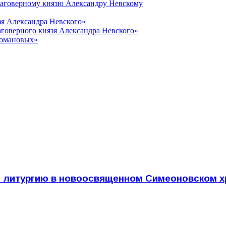
лаговерному князю Александру Невскому
зя Александра Невского»
говерного князя Александра Невского»
Романовых»
 литургию в новоосвященном Симеоновском х