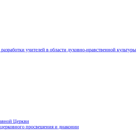
разработки учителей в области духовно-нравственной культуры
лавной Церкви
церковного просвещения и диаконии