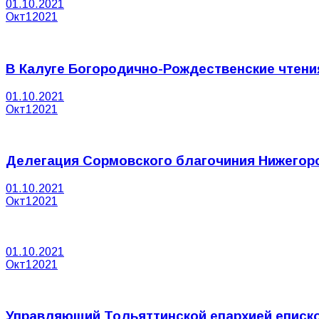
01.10.2021
Окт
1
2021
В Калуге Богородично-Рождественские чтен
01.10.2021
Окт
1
2021
Делегация Сормовского благочиния Нижегоро
01.10.2021
Окт
1
2021
01.10.2021
Окт
1
2021
Управляющий Тольяттинской епархией еписко