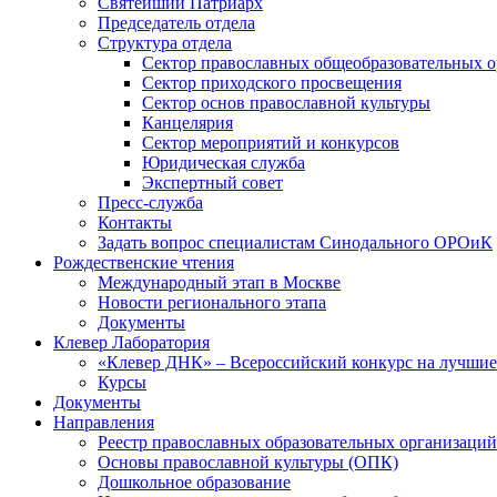
Святейший Патриарх
Председатель отдела
Структура отдела
Сектор православных общеобразовательных 
Сектор приходского просвещения
Сектор основ православной культуры
Канцелярия
Сектор мероприятий и конкурсов
Юридическая служба
Экспертный совет
Пресс-служба
Контакты
Задать вопрос специалистам Синодального ОРОиК
Рождественские чтения
Международный этап в Москве
Новости регионального этапа
Документы
Клевер Лаборатория
«Клевер ДНК» – Всероссийский конкурс на лучшие 
Курсы
Документы
Направления
Реестр православных образовательных организаций
Основы православной культуры (ОПК)
Дошкольное образование