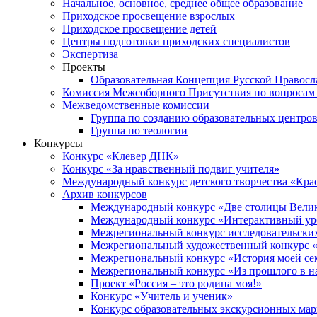
Начальное, основное, среднее общее образование
Приходское просвещение взрослых
Приходское просвещение детей
Центры подготовки приходских специалистов
Экспертиза
Проекты
Образовательная Концепция Русской Правос
Комиссия Межсоборного Присутствия по вопросам 
Межведомственные комиссии
Группа по созданию образовательных центро
Группа по теологии
Конкурсы
Конкурс «Клевер ДНК»
Конкурс «За нравственный подвиг учителя»
Международный конкурс детского творчества «Кра
Архив конкурсов
Международный конкурс «Две столицы Вели
Международный конкурс «Интерактивный уро
Межрегиональный конкурс исследовательских
Межрегиональный художественный конкурс «
Межрегиональный конкурс «История моей сем
Межрегиональный конкурс «Из прошлого в н
Проект «Россия – это родина моя!»
Конкурс «Учитель и ученик»
Конкурс образовательных экскурсионных ма