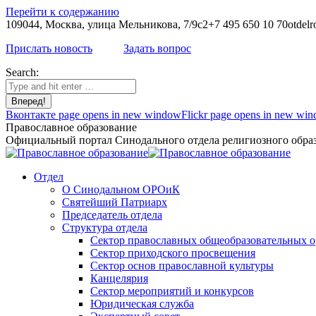
Перейти к содержанию
109044, Москва, улица Мельникова, 7/9с2
+7 495 650 10 70
otdelr
Прислать новость
Задать вопрос
Search:
Вконтакте page opens in new window
Flickr page opens in new wi
Православное образование
Официальный портал Синодального отдела религиозного образ
Отдел
О Синодальном ОРОиК
Святейший Патриарх
Председатель отдела
Структура отдела
Сектор православных общеобразовательных 
Сектор приходского просвещения
Сектор основ православной культуры
Канцелярия
Сектор мероприятий и конкурсов
Юридическая служба