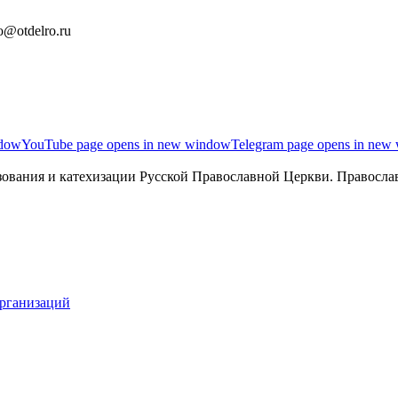
o@otdelro.ru
ndow
YouTube page opens in new window
Telegram page opens in new
ования и катехизации Русской Православной Церкви. Православ
организаций