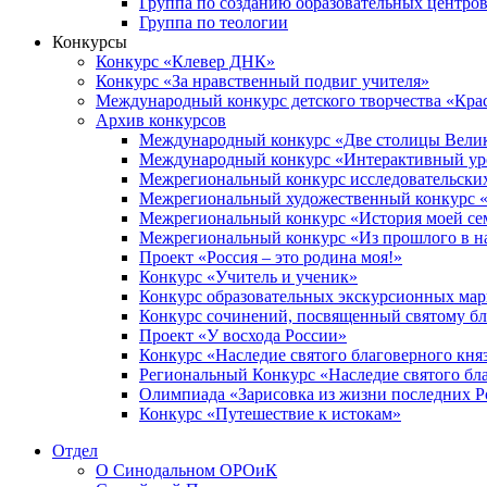
Группа по созданию образовательных центро
Группа по теологии
Конкурсы
Конкурс «Клевер ДНК»
Конкурс «За нравственный подвиг учителя»
Международный конкурс детского творчества «Кра
Архив конкурсов
Международный конкурс «Две столицы Вели
Международный конкурс «Интерактивный уро
Межрегиональный конкурс исследовательских
Межрегиональный художественный конкурс «
Межрегиональный конкурс «История моей сем
Межрегиональный конкурс «Из прошлого в н
Проект «Россия – это родина моя!»
Конкурс «Учитель и ученик»
Конкурс образовательных экскурсионных ма
Конкурс сочинений, посвященный святому б
Проект «У восхода России»
Конкурс «Наследие святого благоверного кня
Региональный Конкурс «Наследие святого бла
Олимпиада «Зарисовка из жизни последних 
Конкурс «Путешествие к истокам»
Отдел
О Синодальном ОРОиК