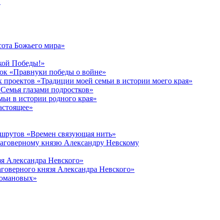
в
сота Божьего мира»
кой Победы!»
к «Правнуки победы о войне»
 проектов «Традиции моей семьи в истории моего края»
Семья глазами подростков»
ьи в истории родного края»
астоящее»
ршрутов «Времен связующая нить»
лаговерному князю Александру Невскому
зя Александра Невского»
говерного князя Александра Невского»
Романовых»