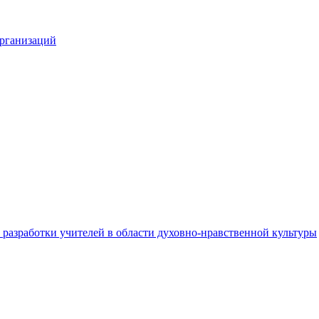
организаций
разработки учителей в области духовно-нравственной культуры