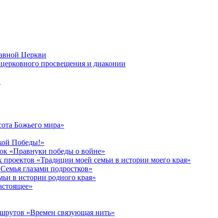
лавной Церкви
церковного просвещения и диаконии
в
сота Божьего мира»
кой Победы!»
к «Правнуки победы о войне»
 проектов «Традиции моей семьи в истории моего края»
Семья глазами подростков»
ьи в истории родного края»
астоящее»
ршрутов «Времен связующая нить»