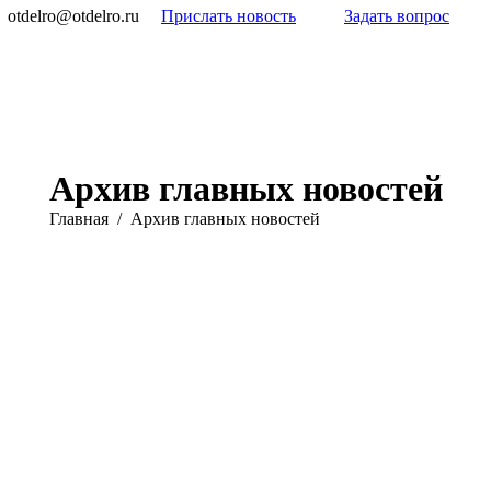
otdelro@otdelro.ru
Прислать новость
Задать вопрос
Архив главных новостей
Вы здесь:
Главная
Архив главных новостей
Фев
Фев
Фев
Фев
20
19
18
17
2022
2022
2022
2022