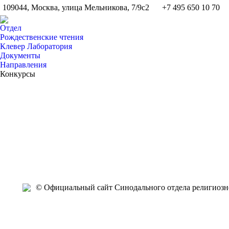
109044, Москва, улица Мельникова, 7/9с2
+7 495 650 10 70
Отдел
Рождественские чтения
Клевер Лаборатория
Документы
Направления
Конкурсы
Янв
Янв
Янв
Янв
Янв
Янв
Янв
Янв
Янв
Янв
23
22
22
22
20
20
19
18
17
16
2025
2025
2025
2025
2025
2025
2025
2025
2025
2025
2
© Официальный сайт Синодального отдела религиозно