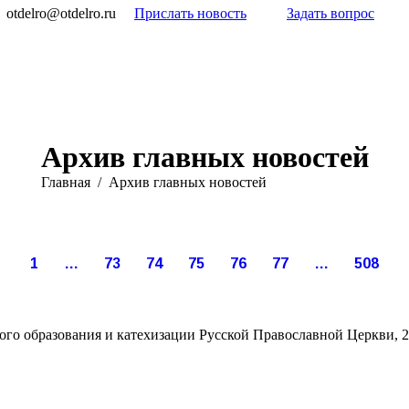
otdelro@otdelro.ru
Прислать новость
Задать вопрос
Архив главных новостей
Вы здесь:
Главная
Архив главных новостей
Янв
Янв
Янв
Янв
Янв
Янв
15
15
14
14
14
10
1
…
73
74
75
76
77
…
508
025
2025
2025
2025
2025
2025
го образования и катехизации Русской Православной Церкви, 