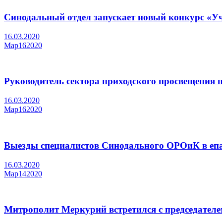
Синодальный отдел запускает новый конкурс «Уч
16.03.2020
Мар
16
2020
Руководитель сектора приходского просвещения 
16.03.2020
Мар
16
2020
Выезды специалистов Синодального ОРОиК в епа
16.03.2020
Мар
14
2020
Митрополит Меркурий встретился с председател