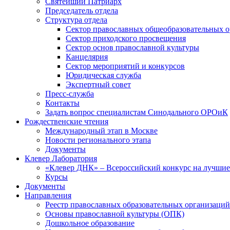
Святейший Патриарх
Председатель отдела
Структура отдела
Сектор православных общеобразовательных 
Сектор приходского просвещения
Сектор основ православной культуры
Канцелярия
Сектор мероприятий и конкурсов
Юридическая служба
Экспертный совет
Пресс-служба
Контакты
Задать вопрос специалистам Синодального ОРОиК
Рождественские чтения
Международный этап в Москве
Новости регионального этапа
Документы
Клевер Лаборатория
«Клевер ДНК» – Всероссийский конкурс на лучшие 
Курсы
Документы
Направления
Реестр православных образовательных организаций
Основы православной культуры (ОПК)
Дошкольное образование