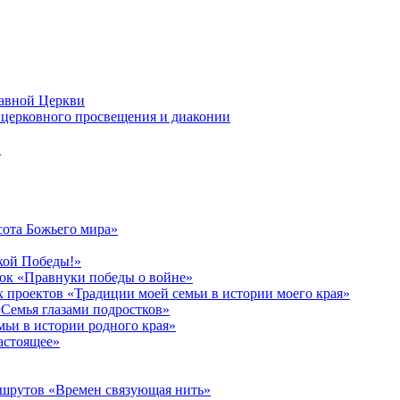
лавной Церкви
церковного просвещения и диаконии
в
сота Божьего мира»
кой Победы!»
к «Правнуки победы о войне»
 проектов «Традиции моей семьи в истории моего края»
Семья глазами подростков»
ьи в истории родного края»
астоящее»
ршрутов «Времен связующая нить»