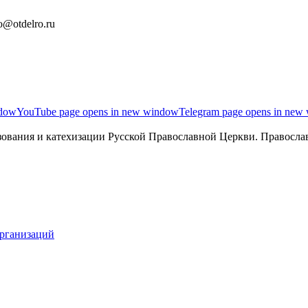
o@otdelro.ru
ndow
YouTube page opens in new window
Telegram page opens in new
ования и катехизации Русской Православной Церкви. Православ
организаций