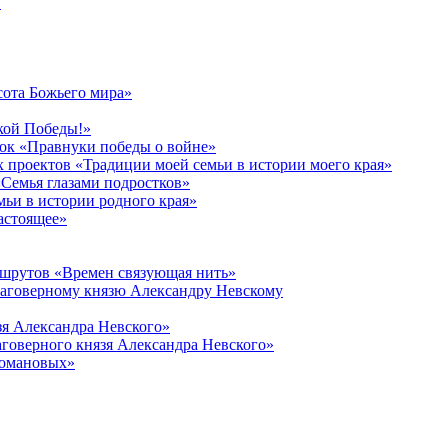
в
сота Божьего мира»
кой Победы!»
к «Правнуки победы о войне»
 проектов «Традиции моей семьи в истории моего края»
Семья глазами подростков»
ьи в истории родного края»
астоящее»
ршрутов «Времен связующая нить»
лаговерному князю Александру Невскому
зя Александра Невского»
говерного князя Александра Невского»
Романовых»