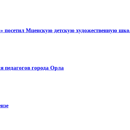
а» посетил Мценскую детскую художественную шко
я педагогов города Орла
нзе