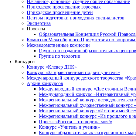
Начальное, основное, среднее общее образование
Приходское просвещение взрослых
Приходское просвещение детей
Центры подготовки приходских специалистов
Экспертиза
Проекты
Образовательная Концепция Русской Правос
Комиссия Межсоборного Присутствия по вопросам 
Межведомственные комиссии
Группа по созданию образовательных центро
Группа по теологии
Конкурсы
Конкурс «Клевер ДНК»
Конкурс «За нравственный подвиг учителя»
Международный конкурс детского творчества «Кра
Архив конкурсов
Международный конкурс «Две столицы Вели
Международный конкурс «Интерактивный уро
Межрегиональный конкурс исследовательских
Межрегиональный художественный конкурс «
Межрегиональный конкурс «История моей сем
Межрегиональный конкурс «Из прошлого в н
Проект «Россия – это родина моя!»
Конкурс «Учитель и ученик»
Конкурс образовательных экскурсионных ма