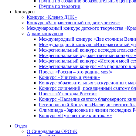
Группа по созданию образовательных центро
Группа по теологии
Конкурсы
Конкурс «Клевер ДНК»
Конкурс «За нравственный подвиг учителя»
Международный конкурс детского творчества «Кра
Архив конкурсов
Международный конкурс «Две столицы Вели
Международный конкурс «Интерактивный уро
Межрегиональный конкурс исследовательских
Межрегиональный художественный конкурс «
Межрегиональный конкурс «История моей сем
Межрегиональный конкурс «Из прошлого в н
Проект «Россия – это родина моя!»
Конкурс «Учитель и ученик»
Конкурс образовательных экскурсионных ма
Конкурс сочинений, посвященный святому б
Проект «У восхода России»
Конкурс «Наследие святого благоверного кня
Региональный Конкурс «Наследие святого бла
Олимпиада «Зарисовка из жизни последних 
Конкурс «Путешествие к истокам»
Отдел
О Синодальном ОРОиК