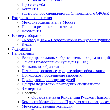
Экспертный совет
Пресс-служба
Контакты
Задать вопрос специалистам Синодального ОРОиК
Рождественские чтения
Международный этап в Москве
Новости регионального этапа
Документы
Клевер Лаборатория
«Клевер ДНК» – Всероссийский конкурс на лучшие 
Курсы
Документы
Направления
Реестр православных образовательных организаций
Основы православной культуры (ОПК)
Дошкольное образование
Начальное, основное, среднее общее образование
Приходское просвещение взрослых
Приходское просвещение детей
Центры подготовки приходских специалистов
Экспертиза
Проекты
Образовательная Концепция Русской Правос
Комиссия Межсоборного Присутствия по вопросам 
Межведомственные комиссии