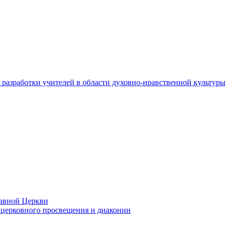
разработки учителей в области духовно-нравственной культуры
лавной Церкви
церковного просвещения и диаконии