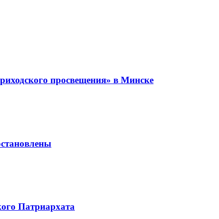
приходского просвещения» в Минске
остановлены
кого Патриархата