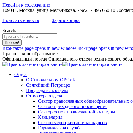
Перейти к содержанию
109044, Москва, улица Мельникова, 7/9с2
+7 495 650 10 70
otdelr
Прислать новость
Задать вопрос
Search:
Вконтакте page opens in new window
Flickr page opens in new wi
Православное образование
Официальный портал Синодального отдела религиозного образ
Отдел
О Синодальном ОРОиК
Святейший Патриарх
Председатель отдела
Структура отдела
Сектор православных общеобразовательных 
Сектор приходского просвещения
Сектор основ православной культуры
Канцелярия
Сектор мероприятий и конкурсов
Юридическая служба