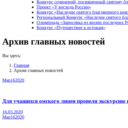
Конкурс сочинений, посвященный святому б
Проект «У восхода России»
Конкурс «Наследие святого благоверного кня
Региональный Конкурс «Наследие святого бла
Олимпиада «Зарисовка из жизни последних 
Конкурс «Путешествие к истокам»
Архив главных новостей
Вы здесь:
Главная
Архив главных новостей
Мар
16
2020
Для учащихся омского лицея провели экскурсию
16.03.2020
Мар
16
2020