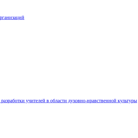
организаций
разработки учителей в области духовно-нравственной культуры