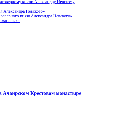
лаговерному князю Александру Невскому
зя Александра Невского»
говерного князя Александра Невского»
Романовых»
 в Ачаирском Крестовом монастыре