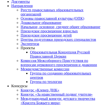
Документы
Направления
Реестр православных образовательных
организаций
Основы православной культуры (ОПК)
Дошкольное образование
Начальное, основное, среднее общее образование
Приходское просвещение взрослых
Приходское просвещение детей
Центры подготовки приходских специалистов
Экспертиза
Проекты
Образовательная Концепция Русской
Православной Церкви
Комиссия Межсоборного Присутствия по
вопросам церковного просвещения и диаконии
Межведомственные комиссии
Группа по созданию образовательных
центров
Группа по теологии
Конкурсы
Конкурс «Клевер ДНК»
Конкурс «За нравственный подвиг учителя»
Международный конкурс детского творчества
«Красота Божьего мира»