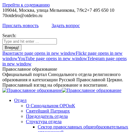
Перейти к содержанию
109044, Москва, улица Мельникова, 7/9с2
+7 495 650 10
70
otdelro@otdelro.ru
Прислать новость
Задать вопрос
Search:
Вконтакте page opens in new window
Flickr page opens in new
window
YouTube page opens in new window
Telegram page opens
in new window
Православное образование
Официальный портал Синодального отдела религиозного
образования и катехизации Русской Православной Церкви.
Православный взгляд на образование и воспитание.
Отдел
О Синодальном ОРОиК
Святейший Патриарх
Председатель отдела
Структура отдела
Сектор православных общеобразовательных