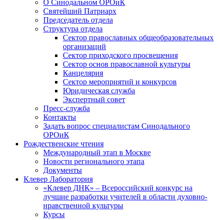
О Синодальном ОРОиК
Святейший Патриарх
Председатель отдела
Структура отдела
Сектор православных общеобразовательных
организаций
Сектор приходского просвещения
Сектор основ православной культуры
Канцелярия
Сектор мероприятий и конкурсов
Юридическая служба
Экспертный совет
Пресс-служба
Контакты
Задать вопрос специалистам Синодального
ОРОиК
Рождественские чтения
Международный этап в Москве
Новости регионального этапа
Документы
Клевер Лаборатория
«Клевер ДНК» – Всероссийский конкурс на
лучшие разработки учителей в области духовно-
нравственной культуры
Курсы