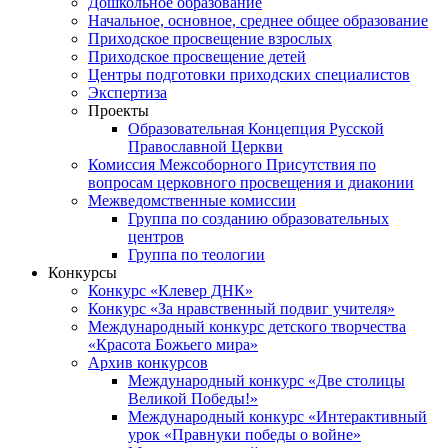
Дошкольное образование
Начальное, основное, среднее общее образование
Приходское просвещение взрослых
Приходское просвещение детей
Центры подготовки приходских специалистов
Экспертиза
Проекты
Образовательная Концепция Русской
Православной Церкви
Комиссия Межсоборного Присутствия по
вопросам церковного просвещения и диаконии
Межведомственные комиссии
Группа по созданию образовательных
центров
Группа по теологии
Конкурсы
Конкурс «Клевер ДНК»
Конкурс «За нравственный подвиг учителя»
Международный конкурс детского творчества
«Красота Божьего мира»
Архив конкурсов
Международный конкурс «Две столицы
Великой Победы!»
Международный конкурс «Интерактивный
урок «Правнуки победы о войне»