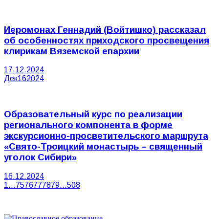
Иеромонах Геннадий (Войтишко) рассказал
об особенностях приходского просвещения
клирикам Вяземской епархии
17.12.2024
Дек
16
2024
Образовательный курс по реализации
регионального компонента в форме
экскурсионно-просветительского маршрута
«Свято-Троицкий монастырь – священный
уголок Сибири»
16.12.2024
1
…
75
76
77
78
79
…
508