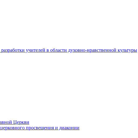
разработки учителей в области духовно-нравственной культуры
лавной Церкви
церковного просвещения и диаконии