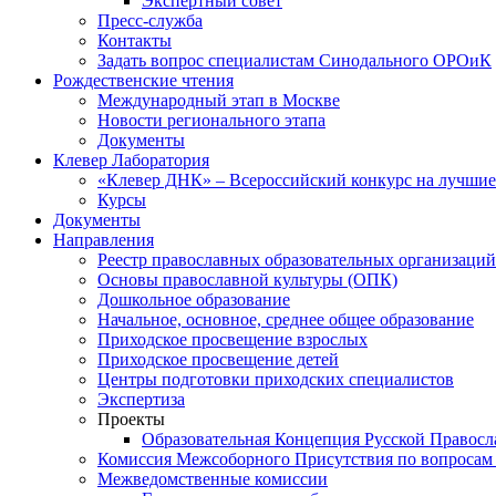
Экспертный совет
Пресс-служба
Контакты
Задать вопрос специалистам Синодального ОРОиК
Рождественские чтения
Международный этап в Москве
Новости регионального этапа
Документы
Клевер Лаборатория
«Клевер ДНК» – Всероссийский конкурс на лучшие 
Курсы
Документы
Направления
Реестр православных образовательных организаций
Основы православной культуры (ОПК)
Дошкольное образование
Начальное, основное, среднее общее образование
Приходское просвещение взрослых
Приходское просвещение детей
Центры подготовки приходских специалистов
Экспертиза
Проекты
Образовательная Концепция Русской Правос
Комиссия Межсоборного Присутствия по вопросам 
Межведомственные комиссии