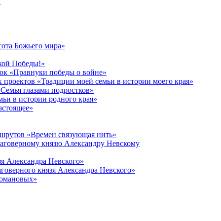
в
сота Божьего мира»
кой Победы!»
к «Правнуки победы о войне»
 проектов «Традиции моей семьи в истории моего края»
Семья глазами подростков»
ьи в истории родного края»
астоящее»
ршрутов «Времен связующая нить»
лаговерному князю Александру Невскому
зя Александра Невского»
говерного князя Александра Невского»
Романовых»