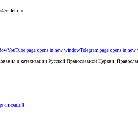
o@otdelro.ru
ndow
YouTube page opens in new window
Telegram page opens in new
ования и катехизации Русской Православной Церкви. Православ
организаций