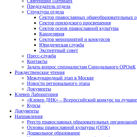
Святейший Патриарх
Председатель отдела
Структура отдела
Сектор православных общеобразовательных 
Сектор приходского просвещения
Сектор основ православной культуры
Канцелярия
Сектор мероприятий и конкурсов
Юридическая служба
Экспертный совет
Пресс-служба
Контакты
Задать вопрос специалистам Синодального ОРОиК
Рождественские чтения
Международный этап в Москве
Новости регионального этапа
Документы
Клевер Лаборатория
«Клевер ДНК» – Всероссийский конкурс на лучшие 
Курсы
Документы
Направления
Реестр православных образовательных организаций
Основы православной культуры (ОПК)
Дошкольное образование