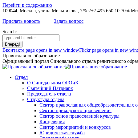
Перейти к содержанию
109044, Москва, улица Мельникова, 7/9с2
+7 495 650 10 70
otdelr
Прислать новость
Задать вопрос
Search:
Вконтакте page opens in new window
Flickr page opens in new wi
Православное образование
Официальный портал Синодального отдела религиозного образ
Отдел
О Синодальном ОРОиК
Святейший Патриарх
Председатель отдела
Структура отдела
Сектор православных общеобразовательных 
Сектор приходского просвещения
Сектор основ православной культуры
Канцелярия
Сектор мероприятий и конкурсов
Юридическая служба