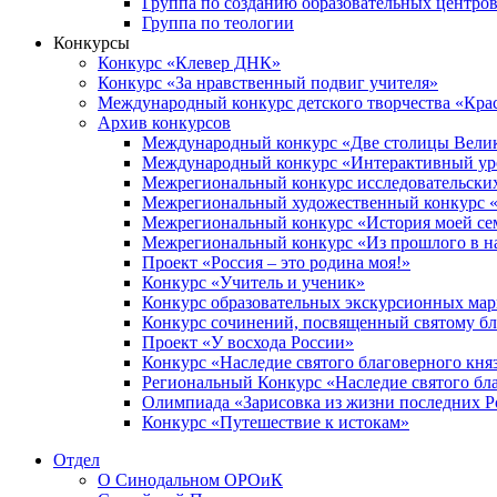
Группа по созданию образовательных центро
Группа по теологии
Конкурсы
Конкурс «Клевер ДНК»
Конкурс «За нравственный подвиг учителя»
Международный конкурс детского творчества «Кра
Архив конкурсов
Международный конкурс «Две столицы Вели
Международный конкурс «Интерактивный уро
Межрегиональный конкурс исследовательских
Межрегиональный художественный конкурс «
Межрегиональный конкурс «История моей сем
Межрегиональный конкурс «Из прошлого в н
Проект «Россия – это родина моя!»
Конкурс «Учитель и ученик»
Конкурс образовательных экскурсионных ма
Конкурс сочинений, посвященный святому б
Проект «У восхода России»
Конкурс «Наследие святого благоверного кня
Региональный Конкурс «Наследие святого бла
Олимпиада «Зарисовка из жизни последних 
Конкурс «Путешествие к истокам»
Отдел
О Синодальном ОРОиК