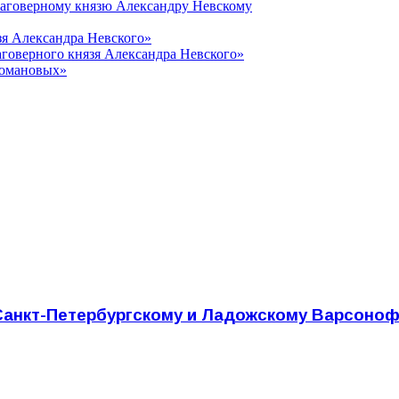
лаговерному князю Александру Невскому
зя Александра Невского»
говерного князя Александра Невского»
Романовых»
анкт-Петербургскому и Ладожскому Варсоноф