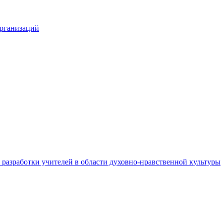
организаций
разработки учителей в области духовно-нравственной культуры