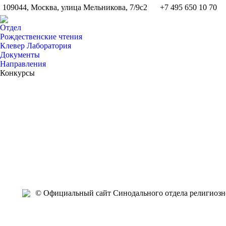
109044, Москва, улица Мельникова, 7/9с2
+7 495 650 10 70
Отдел
Рождественские чтения
Клевер Лаборатория
Документы
Направления
Конкурсы
Июн
Июн
Май
Май
Май
Май
Май
Май
Май
Май
4
4
29
29
28
28
26
26
25
21
2015
2015
2015
2015
2015
2015
2015
2015
2015
2015
© Официальный сайт Синодального отдела религиозно