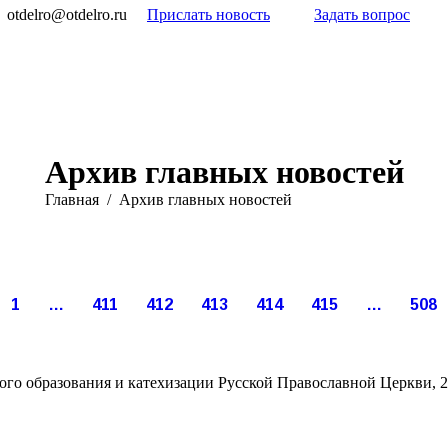
otdelro@otdelro.ru
Прислать новость
Задать вопрос
Архив главных новостей
Вы здесь:
Главная
Архив главных новостей
Май
Май
Май
Май
Май
Май
20
18
18
18
18
17
2015
2015
2015
2015
2015
2015
1
…
411
412
413
414
415
…
508
го образования и катехизации Русской Православной Церкви, 