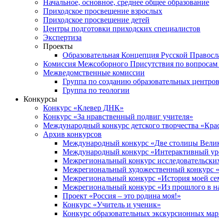
Начальное, основное, среднее общее образование
Приходское просвещение взрослых
Приходское просвещение детей
Центры подготовки приходских специалистов
Экспертиза
Проекты
Образовательная Концепция Русской Правос
Комиссия Межсоборного Присутствия по вопросам 
Межведомственные комиссии
Группа по созданию образовательных центро
Группа по теологии
Конкурсы
Конкурс «Клевер ДНК»
Конкурс «За нравственный подвиг учителя»
Международный конкурс детского творчества «Кра
Архив конкурсов
Международный конкурс «Две столицы Вели
Международный конкурс «Интерактивный уро
Межрегиональный конкурс исследовательских
Межрегиональный художественный конкурс «
Межрегиональный конкурс «История моей сем
Межрегиональный конкурс «Из прошлого в н
Проект «Россия – это родина моя!»
Конкурс «Учитель и ученик»
Конкурс образовательных экскурсионных ма