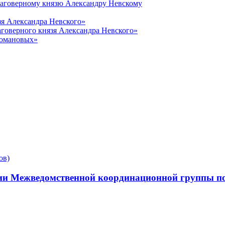
лаговерному князю Александру Невскому
зя Александра Невского»
говерного князя Александра Невского»
Романовых»
ии Межведомственной координационной группы по