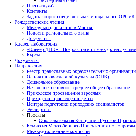
Экспертный совет
Пресс-служба
Контакты
Задать вопрос специалистам Синодального ОРОиК
Рождественские чтения
Международный этап в Москве
Новости регионального этапа
Документы
Клевер Лаборатория
«Клевер ДНК» – Всероссийский конкурс на лучшие 
Курсы
Документы
Направления
Реестр православных образовательных организаций
Основы православной культуры (ОПК)
Дошкольное образование
Начальное, основное, среднее общее образование
Приходское просвещение взрослых
Приходское просвещение детей
Центры подготовки приходских специалистов
Экспертиза
Проекты
Образовательная Концепция Русской Правос
Комиссия Межсоборного Присутствия по вопросам 
Межведомственные комиссии