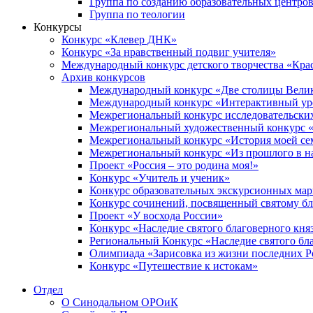
Группа по созданию образовательных центро
Группа по теологии
Конкурсы
Конкурс «Клевер ДНК»
Конкурс «За нравственный подвиг учителя»
Международный конкурс детского творчества «Кра
Архив конкурсов
Международный конкурс «Две столицы Вели
Международный конкурс «Интерактивный уро
Межрегиональный конкурс исследовательских
Межрегиональный художественный конкурс «
Межрегиональный конкурс «История моей сем
Межрегиональный конкурс «Из прошлого в н
Проект «Россия – это родина моя!»
Конкурс «Учитель и ученик»
Конкурс образовательных экскурсионных ма
Конкурс сочинений, посвященный святому б
Проект «У восхода России»
Конкурс «Наследие святого благоверного кня
Региональный Конкурс «Наследие святого бла
Олимпиада «Зарисовка из жизни последних 
Конкурс «Путешествие к истокам»
Отдел
О Синодальном ОРОиК