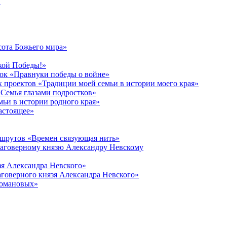
в
сота Божьего мира»
кой Победы!»
к «Правнуки победы о войне»
 проектов «Традиции моей семьи в истории моего края»
Семья глазами подростков»
ьи в истории родного края»
астоящее»
ршрутов «Времен связующая нить»
лаговерному князю Александру Невскому
зя Александра Невского»
говерного князя Александра Невского»
Романовых»