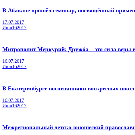
В Абакане прошёл семинар, посвящённый примен
17.07.2017
Июл
16
2017
Митрополит Меркурий: Дружба – это сила веры 
16.07.2017
Июл
16
2017
В Екатеринбурге воспитанники воскресных школ
16.07.2017
Июл
16
2017
Межрегиональный детско-юношеский православны