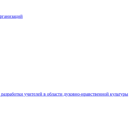
организаций
разработки учителей в области духовно-нравственной культуры