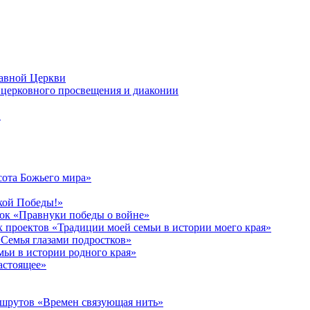
лавной Церкви
церковного просвещения и диаконии
в
сота Божьего мира»
кой Победы!»
к «Правнуки победы о войне»
 проектов «Традиции моей семьи в истории моего края»
Семья глазами подростков»
ьи в истории родного края»
астоящее»
ршрутов «Времен связующая нить»