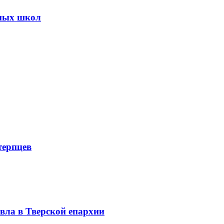
сных школ
терпцев
вла в Тверской епархии