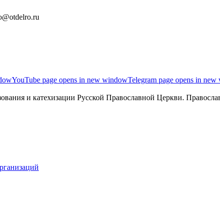
o@otdelro.ru
ndow
YouTube page opens in new window
Telegram page opens in new
ования и катехизации Русской Православной Церкви. Православ
организаций