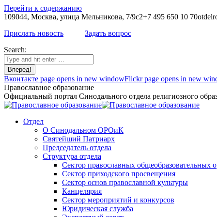
Перейти к содержанию
109044, Москва, улица Мельникова, 7/9с2
+7 495 650 10 70
otdelr
Прислать новость
Задать вопрос
Search:
Вконтакте page opens in new window
Flickr page opens in new wi
Православное образование
Официальный портал Синодального отдела религиозного образ
Отдел
О Синодальном ОРОиК
Святейший Патриарх
Председатель отдела
Структура отдела
Сектор православных общеобразовательных 
Сектор приходского просвещения
Сектор основ православной культуры
Канцелярия
Сектор мероприятий и конкурсов
Юридическая служба