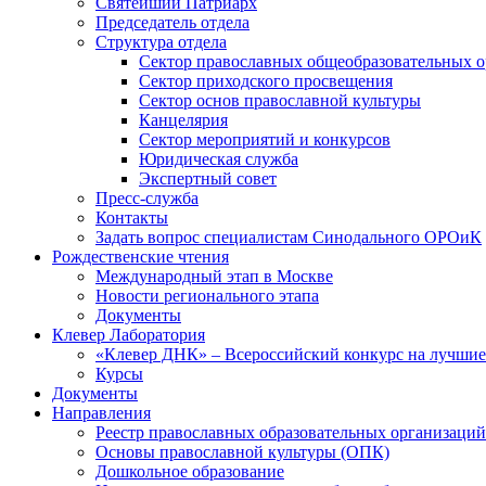
Святейший Патриарх
Председатель отдела
Структура отдела
Сектор православных общеобразовательных 
Сектор приходского просвещения
Сектор основ православной культуры
Канцелярия
Сектор мероприятий и конкурсов
Юридическая служба
Экспертный совет
Пресс-служба
Контакты
Задать вопрос специалистам Синодального ОРОиК
Рождественские чтения
Международный этап в Москве
Новости регионального этапа
Документы
Клевер Лаборатория
«Клевер ДНК» – Всероссийский конкурс на лучшие 
Курсы
Документы
Направления
Реестр православных образовательных организаций
Основы православной культуры (ОПК)
Дошкольное образование