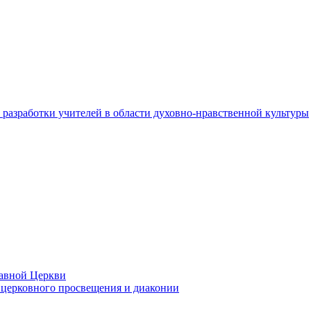
разработки учителей в области духовно-нравственной культуры
лавной Церкви
церковного просвещения и диаконии