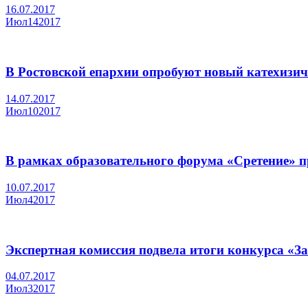
16.07.2017
Июл
14
2017
В Ростовской епархии опробуют новый катехизич
14.07.2017
Июл
10
2017
В рамках образовательного форума «Сретение» п
10.07.2017
Июл
4
2017
Экспертная комиссия подвела итоги конкурса «З
04.07.2017
Июл
3
2017