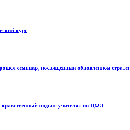
еский курс
рошел семинар, посвященный обновлённой страте
а нравственный подвиг учителя» по ЦФО