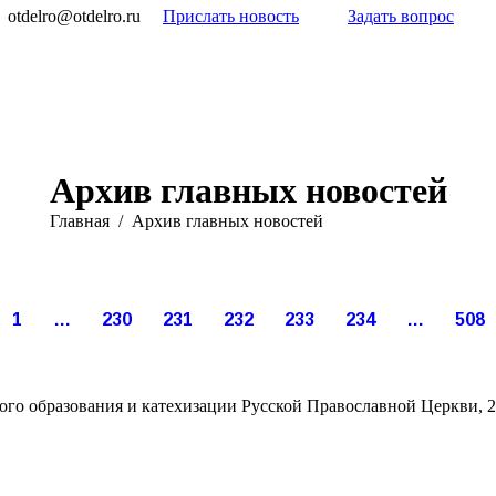
otdelro@otdelro.ru
Прислать новость
Задать вопрос
Архив главных новостей
Вы здесь:
Главная
Архив главных новостей
Апр
Апр
Апр
Апр
Апр
Апр
12
10
9
6
1
1
1
…
230
231
232
233
234
…
508
021
2021
2021
2021
2021
2021
го образования и катехизации Русской Православной Церкви, 