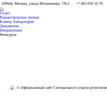
109044, Москва, улица Мельникова, 7/9с2
+7 495 650 10 70
Отдел
Рождественские чтения
Клевер Лаборатория
Документы
Направления
Конкурсы
Апр
Апр
Апр
Апр
Апр
Апр
Апр
Апр
Апр
Апр
16
16
16
14
14
13
13
13
12
12
2021
2021
2021
2021
2021
2021
2021
2021
2021
2021
2
© Официальный сайт Синодального отдела религиозно