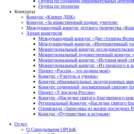
Группа по созданию образовательных центро
Группа по теологии
Конкурсы
Конкурс «Клевер ДНК»
Конкурс «За нравственный подвиг учителя»
Международный конкурс детского творчества «Кра
Архив конкурсов
Международный конкурс «Две столицы Вели
Международный конкурс «Интерактивный уро
Межрегиональный конкурс исследовательских
Межрегиональный художественный конкурс «
Межрегиональный конкурс «История моей сем
Межрегиональный конкурс «Из прошлого в н
Проект «Россия – это родина моя!»
Конкурс «Учитель и ученик»
Конкурс образовательных экскурсионных ма
Конкурс сочинений, посвященный святому б
Проект «У восхода России»
Конкурс «Наследие святого благоверного кня
Региональный Конкурс «Наследие святого бла
Олимпиада «Зарисовка из жизни последних 
Конкурс «Путешествие к истокам»
Отдел
О Синодальном ОРОиК