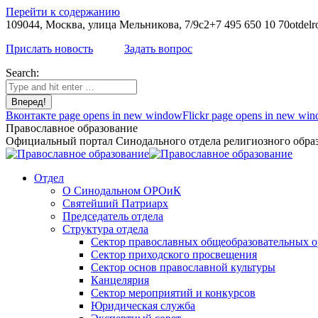
Перейти к содержанию
109044, Москва, улица Мельникова, 7/9с2
+7 495 650 10 70
otdelr
Прислать новость
Задать вопрос
Search:
Вконтакте page opens in new window
Flickr page opens in new wi
Православное образование
Официальный портал Синодального отдела религиозного образ
Отдел
О Синодальном ОРОиК
Святейший Патриарх
Председатель отдела
Структура отдела
Сектор православных общеобразовательных 
Сектор приходского просвещения
Сектор основ православной культуры
Канцелярия
Сектор мероприятий и конкурсов
Юридическая служба