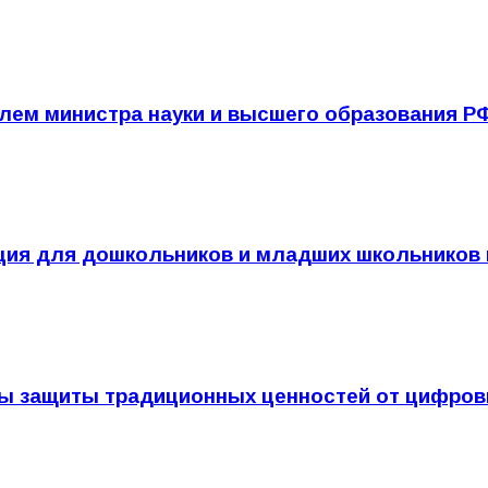
елем министра науки и высшего образования Р
ция для дошкольников и младших школьников 
ы защиты традиционных ценностей от цифров