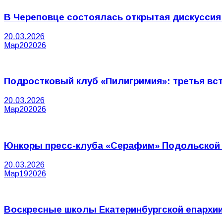
В Череповце состоялась открытая дискуссия
20.03.2026
Мар
20
2026
Подростковый клуб «Пилигримия»: третья вст
20.03.2026
Мар
20
2026
Юнкоры пресс-клуба «Серафим» Подольской 
20.03.2026
Мар
19
2026
Воскресные школы Екатеринбургской епархии