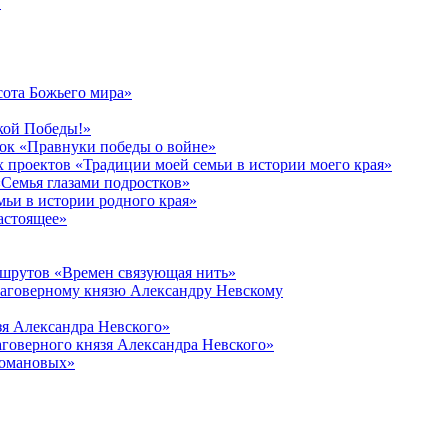
в
сота Божьего мира»
кой Победы!»
к «Правнуки победы о войне»
 проектов «Традиции моей семьи в истории моего края»
Семья глазами подростков»
ьи в истории родного края»
астоящее»
ршрутов «Времен связующая нить»
лаговерному князю Александру Невскому
зя Александра Невского»
говерного князя Александра Невского»
Романовых»