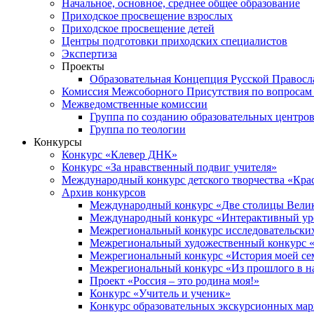
Начальное, основное, среднее общее образование
Приходское просвещение взрослых
Приходское просвещение детей
Центры подготовки приходских специалистов
Экспертиза
Проекты
Образовательная Концепция Русской Правос
Комиссия Межсоборного Присутствия по вопросам 
Межведомственные комиссии
Группа по созданию образовательных центро
Группа по теологии
Конкурсы
Конкурс «Клевер ДНК»
Конкурс «За нравственный подвиг учителя»
Международный конкурс детского творчества «Кра
Архив конкурсов
Международный конкурс «Две столицы Вели
Международный конкурс «Интерактивный уро
Межрегиональный конкурс исследовательских
Межрегиональный художественный конкурс «
Межрегиональный конкурс «История моей сем
Межрегиональный конкурс «Из прошлого в н
Проект «Россия – это родина моя!»
Конкурс «Учитель и ученик»
Конкурс образовательных экскурсионных ма