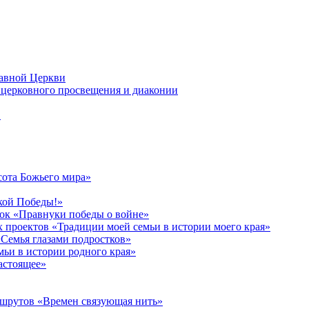
лавной Церкви
церковного просвещения и диаконии
в
сота Божьего мира»
кой Победы!»
к «Правнуки победы о войне»
 проектов «Традиции моей семьи в истории моего края»
Семья глазами подростков»
ьи в истории родного края»
астоящее»
ршрутов «Времен связующая нить»