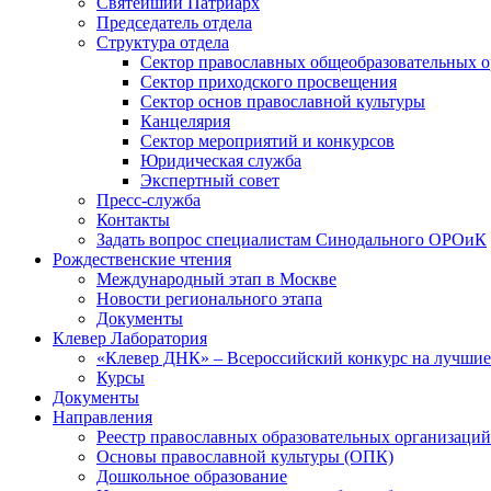
Святейший Патриарх
Председатель отдела
Структура отдела
Сектор православных общеобразовательных 
Сектор приходского просвещения
Сектор основ православной культуры
Канцелярия
Сектор мероприятий и конкурсов
Юридическая служба
Экспертный совет
Пресс-служба
Контакты
Задать вопрос специалистам Синодального ОРОиК
Рождественские чтения
Международный этап в Москве
Новости регионального этапа
Документы
Клевер Лаборатория
«Клевер ДНК» – Всероссийский конкурс на лучшие 
Курсы
Документы
Направления
Реестр православных образовательных организаций
Основы православной культуры (ОПК)
Дошкольное образование