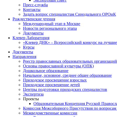
Экспертный совет
Пресс-служба
Контакты
Задать вопрос специалистам Синодального ОРОиК
Рождественские чтения
Международный этап в Москве
Новости регионального этапа
Документы
Клевер Лаборатория
«Клевер ДНК» – Всероссийский конкурс на лучшие 
Курсы
Документы
Направления
Реестр православных образовательных организаций
Основы православной культуры (ОПК)
Дошкольное образование
Начальное, основное, среднее общее образование
Приходское просвещение взрослых
Приходское просвещение детей
Центры подготовки приходских специалистов
Экспертиза
Проекты
Образовательная Концепция Русской Правос
Комиссия Межсоборного Присутствия по вопросам 
Межведомственные комиссии