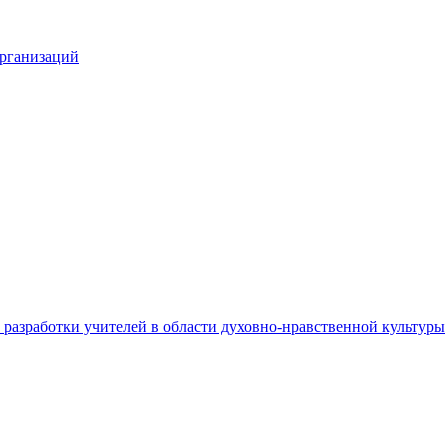
организаций
разработки учителей в области духовно-нравственной культуры