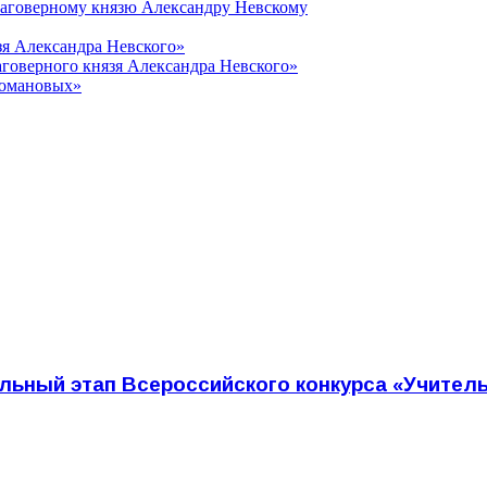
лаговерному князю Александру Невскому
зя Александра Невского»
говерного князя Александра Невского»
Романовых»
ьный этап Всероссийского конкурса «Учитель 