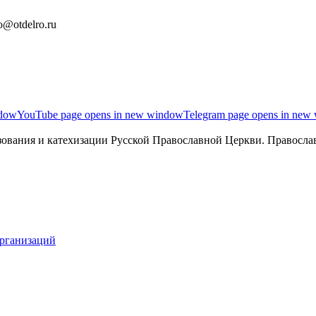
o@otdelro.ru
ndow
YouTube page opens in new window
Telegram page opens in new
ования и катехизации Русской Православной Церкви. Православ
организаций