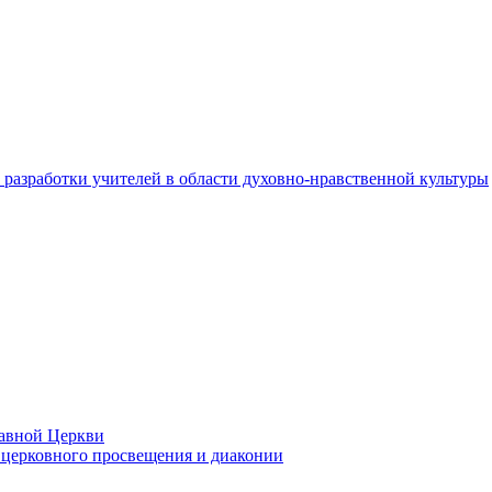
разработки учителей в области духовно-нравственной культуры
лавной Церкви
церковного просвещения и диаконии