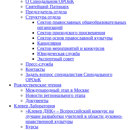
О Синодальном ОРОиК
Святейший Патриарх
Председатель отдела
Структура отдела
Сектор православных общеобразовательных
организаций
Сектор приходского просвещения
Сектор основ православной культуры
Канцелярия
Сектор мероприятий и конкурсов
Юридическая служба
Экспертный совет
Пресс-служба
Контакты
Задать вопрос специалистам Синодального
ОРОиК
Рождественские чтения
Международный этап в Москве
Новости регионального этапа
Документы
Клевер Лаборатория
«Клевер ДНК» – Всероссийский конкурс на
лучшие разработки учителей в области духовно-
нравственной культуры
Курсы