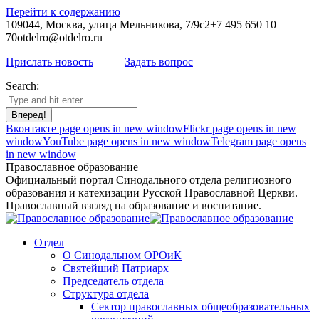
Перейти к содержанию
109044, Москва, улица Мельникова, 7/9с2
+7 495 650 10
70
otdelro@otdelro.ru
Прислать новость
Задать вопрос
Search:
Вконтакте page opens in new window
Flickr page opens in new
window
YouTube page opens in new window
Telegram page opens
in new window
Православное образование
Официальный портал Синодального отдела религиозного
образования и катехизации Русской Православной Церкви.
Православный взгляд на образование и воспитание.
Отдел
О Синодальном ОРОиК
Святейший Патриарх
Председатель отдела
Структура отдела
Сектор православных общеобразовательных