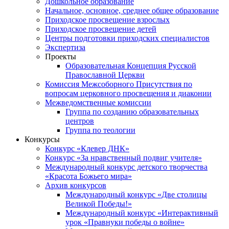
Дошкольное образование
Начальное, основное, среднее общее образование
Приходское просвещение взрослых
Приходское просвещение детей
Центры подготовки приходских специалистов
Экспертиза
Проекты
Образовательная Концепция Русской
Православной Церкви
Комиссия Межсоборного Присутствия по
вопросам церковного просвещения и диаконии
Межведомственные комиссии
Группа по созданию образовательных
центров
Группа по теологии
Конкурсы
Конкурс «Клевер ДНК»
Конкурс «За нравственный подвиг учителя»
Международный конкурс детского творчества
«Красота Божьего мира»
Архив конкурсов
Международный конкурс «Две столицы
Великой Победы!»
Международный конкурс «Интерактивный
урок «Правнуки победы о войне»