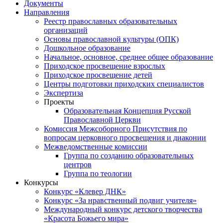
Документы
Направления
Реестр православных образовательных
организаций
Основы православной культуры (ОПК)
Дошкольное образование
Начальное, основное, среднее общее образование
Приходское просвещение взрослых
Приходское просвещение детей
Центры подготовки приходских специалистов
Экспертиза
Проекты
Образовательная Концепция Русской
Православной Церкви
Комиссия Межсоборного Присутствия по
вопросам церковного просвещения и диаконии
Межведомственные комиссии
Группа по созданию образовательных
центров
Группа по теологии
Конкурсы
Конкурс «Клевер ДНК»
Конкурс «За нравственный подвиг учителя»
Международный конкурс детского творчества
«Красота Божьего мира»