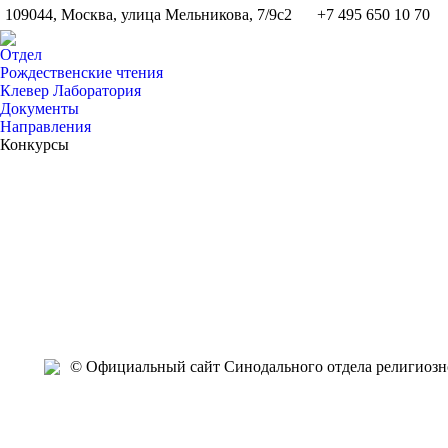
109044, Москва, улица Мельникова, 7/9с2
+7 495 650 10 70
Отдел
Рождественские чтения
Клевер Лаборатория
Документы
Направления
Конкурсы
Мар
Мар
Фев
Фев
Фев
Фев
Фев
Фев
Фев
Фев
4
1
26
20
19
19
14
8
8
6
2013
2013
2013
2013
2013
2013
2013
2013
2013
2013
2
© Официальный сайт Синодального отдела религиозно