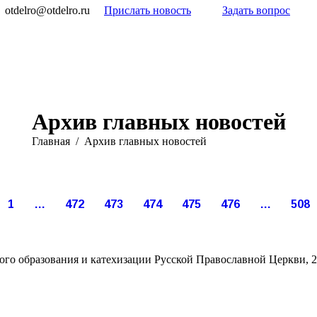
otdelro@otdelro.ru
Прислать новость
Задать вопрос
Архив главных новостей
Вы здесь:
Главная
Архив главных новостей
Фев
Фев
Фев
Фев
Фев
Фев
6
5
5
5
4
3
1
…
472
473
474
475
476
…
508
013
2013
2013
2013
2013
2013
го образования и катехизации Русской Православной Церкви, 