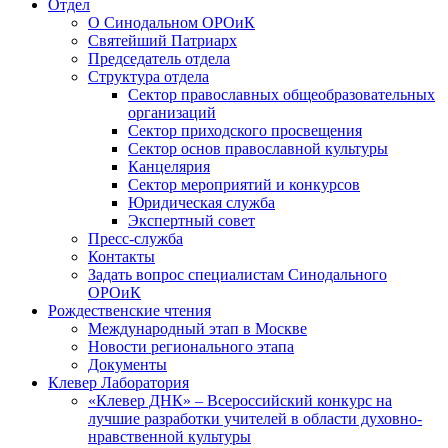
Отдел
О Синодальном ОРОиК
Святейший Патриарх
Председатель отдела
Структура отдела
Сектор православных общеобразовательных
организаций
Сектор приходского просвещения
Сектор основ православной культуры
Канцелярия
Сектор мероприятий и конкурсов
Юридическая служба
Экспертный совет
Пресс-служба
Контакты
Задать вопрос специалистам Синодального
ОРОиК
Рождественские чтения
Международный этап в Москве
Новости регионального этапа
Документы
Клевер Лаборатория
«Клевер ДНК» – Всероссийский конкурс на
лучшие разработки учителей в области духовно-
нравственной культуры