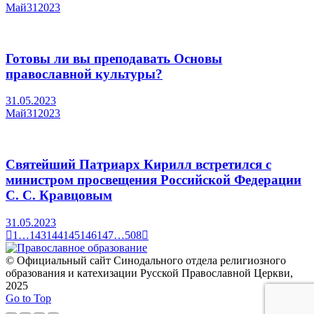
Май
31
2023
Готовы ли вы преподавать Основы
православной культуры?
31.05.2023
Май
31
2023
Святейший Патриарх Кирилл встретился с
министром просвещения Российской Федерации
С. С. Кравцовым
31.05.2023
1
…
143
144
145
146
147
…
508
© Официальный сайт Синодального отдела религиозного
образования и катехизации Русской Православной Церкви,
2025
Go to Top