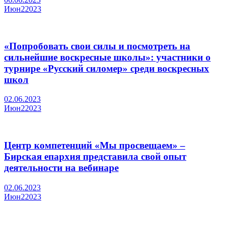
Июн
2
2023
«Попробовать свои силы и посмотреть на
сильнейшие воскресные школы»: участники о
турнире «Русский силомер» среди воскресных
школ
02.06.2023
Июн
2
2023
Центр компетенций «Мы просвещаем» –
Бирская епархия представила свой опыт
деятельности на вебинаре
02.06.2023
Июн
2
2023