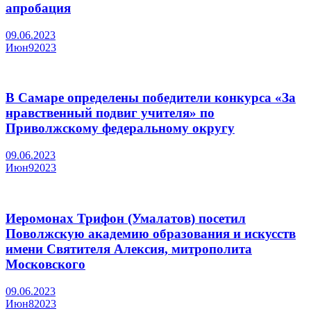
апробация
09.06.2023
Июн
9
2023
В Самаре определены победители конкурса «За
нравственный подвиг учителя» по
Приволжскому федеральному округу
09.06.2023
Июн
9
2023
Иеромонах Трифон (Умалатов) посетил
Поволжскую академию образования и искусств
имени Святителя Алексия, митрополита
Московского
09.06.2023
Июн
8
2023