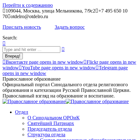
Перейти к содержанию
109044, Москва, улица Мельникова, 7/9с2
+7 495 650 10
70
otdelro@otdelro.ru
Прислать новость
Задать вопрос
Search:
Вконтакте page opens in new window
Flickr page opens in new
window
YouTube page opens in new window
Telegram page
opens in new window
Православное образование
Официальный портал Синодального отдела религиозного
образования и катехизации Русской Православной Церкви.
Православный взгляд на образование и воспитание.
Отдел
О Синодальном ОРОиК
Святейший Патриарх
Председатель отдела
Структура отдела