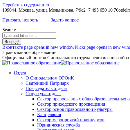
Перейти к содержанию
109044, Москва, улица Мельникова, 7/9с2
+7 495 650 10 70
otdelr
Прислать новость
Задать вопрос
Search:
Вконтакте page opens in new window
Flickr page opens in new wi
Православное образование
Официальный портал Синодального отдела религиозного образ
Отдел
О Синодальном ОРОиК
Святейший Патриарх
Председатель отдела
Структура отдела
Сектор православных общеобразовательных 
Сектор приходского просвещения
Сектор основ православной культуры
Канцелярия
Сектор мероприятий и конкурсов
Юридическая служба