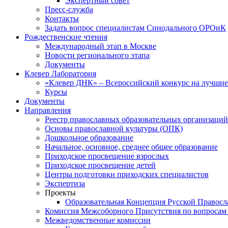
Экспертный совет
Пресс-служба
Контакты
Задать вопрос специалистам Синодального ОРОиК
Рождественские чтения
Международный этап в Москве
Новости регионального этапа
Документы
Клевер Лаборатория
«Клевер ДНК» – Всероссийский конкурс на лучшие 
Курсы
Документы
Направления
Реестр православных образовательных организаций
Основы православной культуры (ОПК)
Дошкольное образование
Начальное, основное, среднее общее образование
Приходское просвещение взрослых
Приходское просвещение детей
Центры подготовки приходских специалистов
Экспертиза
Проекты
Образовательная Концепция Русской Правос
Комиссия Межсоборного Присутствия по вопросам 
Межведомственные комиссии