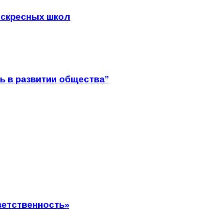
оскресных школ
ть в развитии общества”
ветственность»