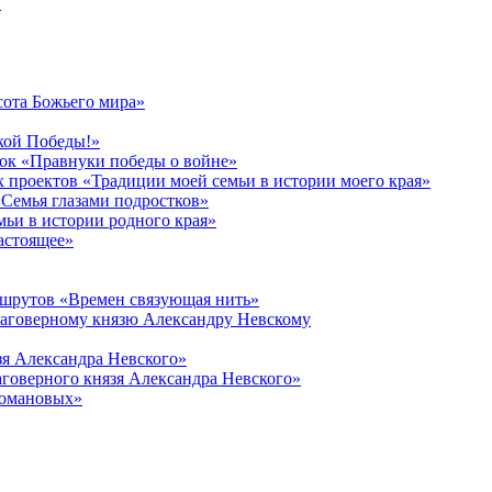
в
сота Божьего мира»
кой Победы!»
к «Правнуки победы о войне»
 проектов «Традиции моей семьи в истории моего края»
Семья глазами подростков»
ьи в истории родного края»
астоящее»
ршрутов «Времен связующая нить»
лаговерному князю Александру Невскому
зя Александра Невского»
говерного князя Александра Невского»
Романовых»