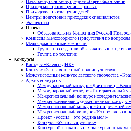
Начальное, основное, среднее общее образование
Приходское просвещение взрослых
Приходское просвещение детей
Центры подготовки приходских специалистов
Экспертиза
Проекты
Образовательная Концепция Русской Правос
Комиссия Межсоборного Присутствия по вопросам 
Межведомственные комиссии
Группа по созданию образовательных центро
Группа по теологии
Конкурсы
Конкурс «Клевер ДНК»
Конкурс «За нравственный подвиг учителя»
Международный конкурс детского творчества «Кра
Архив конкурсов
Международный конкурс «Две столицы Вели
Международный конкурс «Интерактивный уро
Межрегиональный конкурс исследовательских
Межрегиональный художественный конкурс «
Межрегиональный конкурс «История моей сем
Межрегиональный конкурс «Из прошлого в н
Проект «Россия – это родина моя!»
Конкурс «Учитель и ученик»
Конкурс образовательных экскурсионных ма