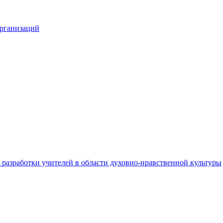
организаций
разработки учителей в области духовно-нравственной культуры