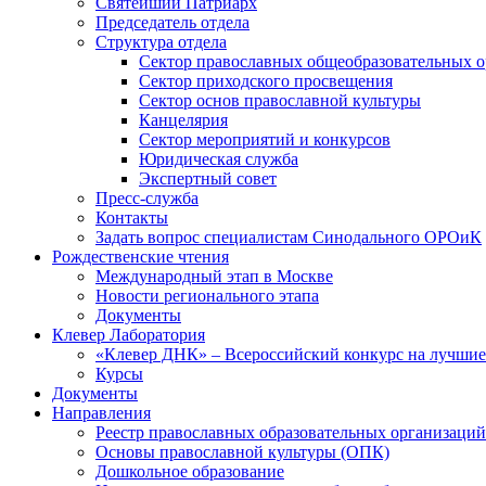
Святейший Патриарх
Председатель отдела
Структура отдела
Сектор православных общеобразовательных 
Сектор приходского просвещения
Сектор основ православной культуры
Канцелярия
Сектор мероприятий и конкурсов
Юридическая служба
Экспертный совет
Пресс-служба
Контакты
Задать вопрос специалистам Синодального ОРОиК
Рождественские чтения
Международный этап в Москве
Новости регионального этапа
Документы
Клевер Лаборатория
«Клевер ДНК» – Всероссийский конкурс на лучшие 
Курсы
Документы
Направления
Реестр православных образовательных организаций
Основы православной культуры (ОПК)
Дошкольное образование