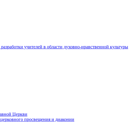
разработки учителей в области духовно-нравственной культуры
лавной Церкви
церковного просвещения и диаконии