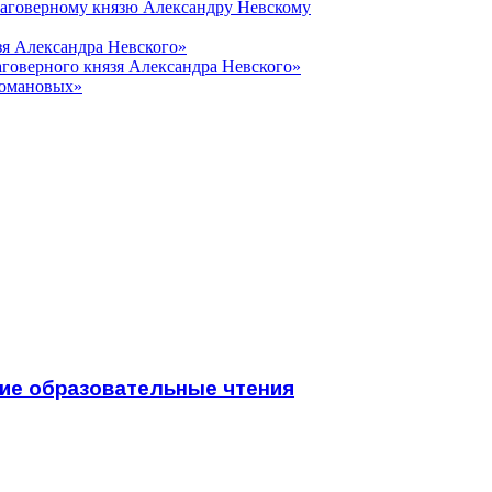
лаговерному князю Александру Невскому
зя Александра Невского»
говерного князя Александра Невского»
Романовых»
кие образовательные чтения