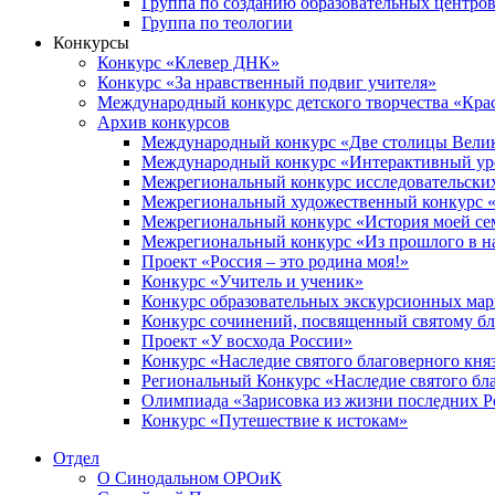
Группа по созданию образовательных центро
Группа по теологии
Конкурсы
Конкурс «Клевер ДНК»
Конкурс «За нравственный подвиг учителя»
Международный конкурс детского творчества «Кра
Архив конкурсов
Международный конкурс «Две столицы Вели
Международный конкурс «Интерактивный уро
Межрегиональный конкурс исследовательских
Межрегиональный художественный конкурс «
Межрегиональный конкурс «История моей сем
Межрегиональный конкурс «Из прошлого в н
Проект «Россия – это родина моя!»
Конкурс «Учитель и ученик»
Конкурс образовательных экскурсионных ма
Конкурс сочинений, посвященный святому б
Проект «У восхода России»
Конкурс «Наследие святого благоверного кня
Региональный Конкурс «Наследие святого бла
Олимпиада «Зарисовка из жизни последних 
Конкурс «Путешествие к истокам»
Отдел
О Синодальном ОРОиК