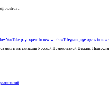
o@otdelro.ru
ndow
YouTube page opens in new window
Telegram page opens in new
ования и катехизации Русской Православной Церкви. Православ
организаций