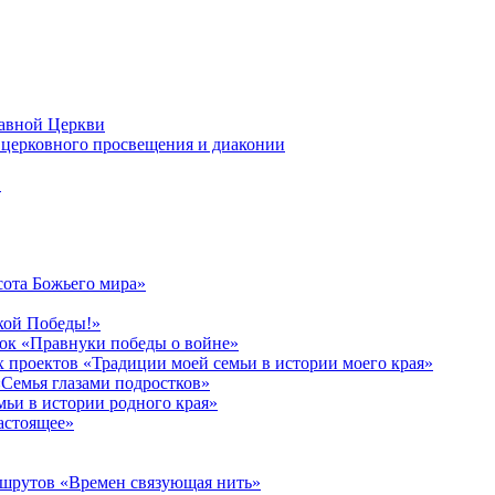
лавной Церкви
церковного просвещения и диаконии
в
сота Божьего мира»
кой Победы!»
к «Правнуки победы о войне»
 проектов «Традиции моей семьи в истории моего края»
Семья глазами подростков»
ьи в истории родного края»
астоящее»
ршрутов «Времен связующая нить»