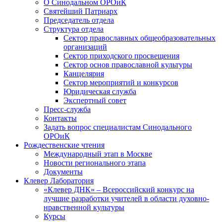
О Синодальном ОРОиК
Святейший Патриарх
Председатель отдела
Структура отдела
Сектор православных общеобразовательных
организаций
Сектор приходского просвещения
Сектор основ православной культуры
Канцелярия
Сектор мероприятий и конкурсов
Юридическая служба
Экспертный совет
Пресс-служба
Контакты
Задать вопрос специалистам Синодального
ОРОиК
Рождественские чтения
Международный этап в Москве
Новости регионального этапа
Документы
Клевер Лаборатория
«Клевер ДНК» – Всероссийский конкурс на
лучшие разработки учителей в области духовно-
нравственной культуры
Курсы