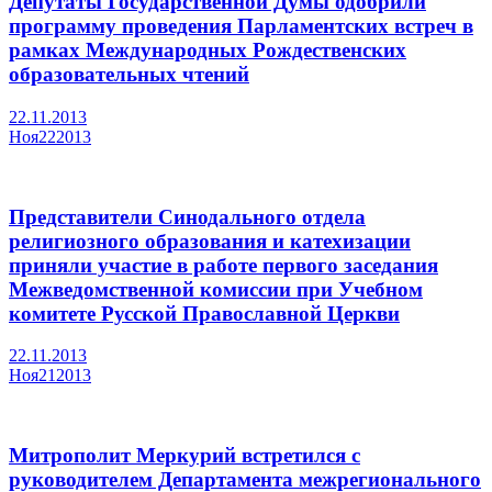
Депутаты Государственной Думы одобрили
программу проведения Парламентских встреч в
рамках Международных Рождественских
образовательных чтений
22.11.2013
Ноя
22
2013
Представители Синодального отдела
религиозного образования и катехизации
приняли участие в работе первого заседания
Межведомственной комиссии при Учебном
комитете Русской Православной Церкви
22.11.2013
Ноя
21
2013
Митрополит Меркурий встретился с
руководителем Департамента межрегионального