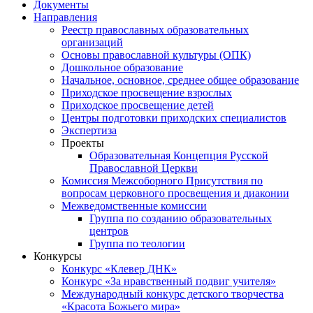
Документы
Направления
Реестр православных образовательных
организаций
Основы православной культуры (ОПК)
Дошкольное образование
Начальное, основное, среднее общее образование
Приходское просвещение взрослых
Приходское просвещение детей
Центры подготовки приходских специалистов
Экспертиза
Проекты
Образовательная Концепция Русской
Православной Церкви
Комиссия Межсоборного Присутствия по
вопросам церковного просвещения и диаконии
Межведомственные комиссии
Группа по созданию образовательных
центров
Группа по теологии
Конкурсы
Конкурс «Клевер ДНК»
Конкурс «За нравственный подвиг учителя»
Международный конкурс детского творчества
«Красота Божьего мира»