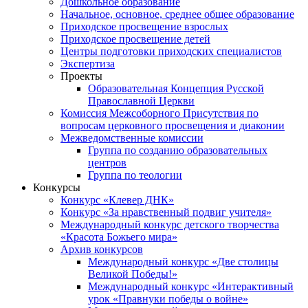
Дошкольное образование
Начальное, основное, среднее общее образование
Приходское просвещение взрослых
Приходское просвещение детей
Центры подготовки приходских специалистов
Экспертиза
Проекты
Образовательная Концепция Русской
Православной Церкви
Комиссия Межсоборного Присутствия по
вопросам церковного просвещения и диаконии
Межведомственные комиссии
Группа по созданию образовательных
центров
Группа по теологии
Конкурсы
Конкурс «Клевер ДНК»
Конкурс «За нравственный подвиг учителя»
Международный конкурс детского творчества
«Красота Божьего мира»
Архив конкурсов
Международный конкурс «Две столицы
Великой Победы!»
Международный конкурс «Интерактивный
урок «Правнуки победы о войне»