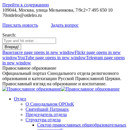
Перейти к содержанию
109044, Москва, улица Мельникова, 7/9с2
+7 495 650 10
70
otdelro@otdelro.ru
Прислать новость
Задать вопрос
Search:
Вконтакте page opens in new window
Flickr page opens in new
window
YouTube page opens in new window
Telegram page opens
in new window
Православное образование
Официальный портал Синодального отдела религиозного
образования и катехизации Русской Православной Церкви.
Православный взгляд на образование и воспитание.
Отдел
О Синодальном ОРОиК
Святейший Патриарх
Председатель отдела
Структура отдела
Сектор православных общеобразовательных