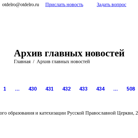
otdelro@otdelro.ru
Прислать новость
Задать вопрос
Архив главных новостей
Вы здесь:
Главная
Архив главных новостей
Янв
Янв
Янв
Янв
Янв
Янв
23
23
23
23
23
23
1
…
430
431
432
433
434
…
508
015
2015
2015
2015
2015
2015
го образования и катехизации Русской Православной Церкви, 