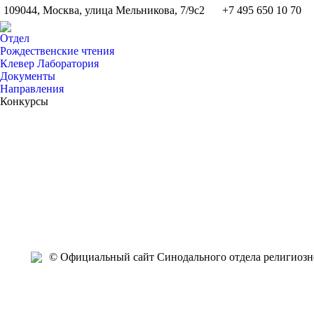
109044, Москва, улица Мельникова, 7/9с2
+7 495 650 10 70
Отдел
Рождественские чтения
Клевер Лаборатория
Документы
Направления
Конкурсы
Янв
Янв
Янв
Янв
Янв
Янв
Янв
Янв
Янв
Янв
27
26
26
26
25
25
24
24
23
23
2015
2015
2015
2015
2015
2015
2015
2015
2015
2015
2
© Официальный сайт Синодального отдела религиозно