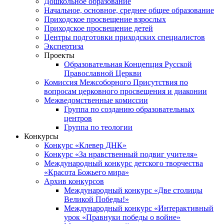
Дошкольное образование
Начальное, основное, среднее общее образование
Приходское просвещение взрослых
Приходское просвещение детей
Центры подготовки приходских специалистов
Экспертиза
Проекты
Образовательная Концепция Русской
Православной Церкви
Комиссия Межсоборного Присутствия по
вопросам церковного просвещения и диаконии
Межведомственные комиссии
Группа по созданию образовательных
центров
Группа по теологии
Конкурсы
Конкурс «Клевер ДНК»
Конкурс «За нравственный подвиг учителя»
Международный конкурс детского творчества
«Красота Божьего мира»
Архив конкурсов
Международный конкурс «Две столицы
Великой Победы!»
Международный конкурс «Интерактивный
урок «Правнуки победы о войне»