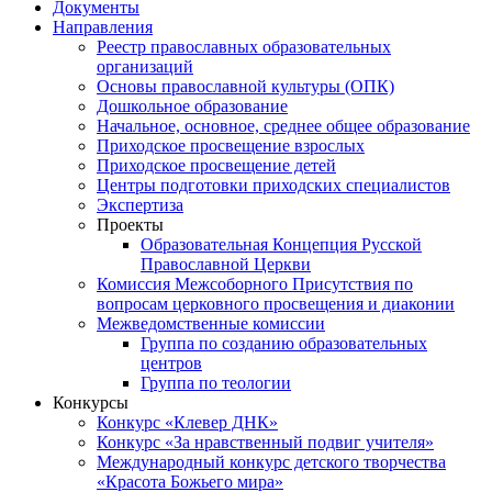
Документы
Направления
Реестр православных образовательных
организаций
Основы православной культуры (ОПК)
Дошкольное образование
Начальное, основное, среднее общее образование
Приходское просвещение взрослых
Приходское просвещение детей
Центры подготовки приходских специалистов
Экспертиза
Проекты
Образовательная Концепция Русской
Православной Церкви
Комиссия Межсоборного Присутствия по
вопросам церковного просвещения и диаконии
Межведомственные комиссии
Группа по созданию образовательных
центров
Группа по теологии
Конкурсы
Конкурс «Клевер ДНК»
Конкурс «За нравственный подвиг учителя»
Международный конкурс детского творчества
«Красота Божьего мира»