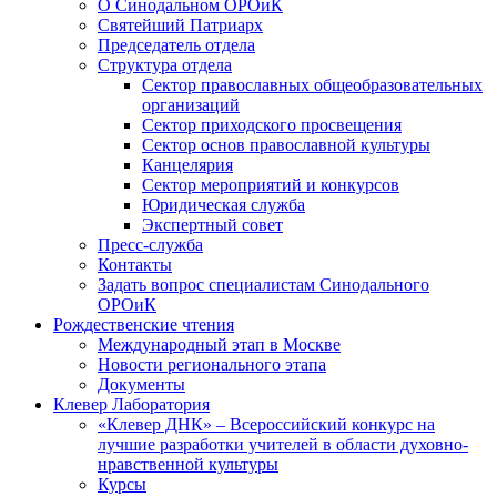
О Синодальном ОРОиК
Святейший Патриарх
Председатель отдела
Структура отдела
Сектор православных общеобразовательных
организаций
Сектор приходского просвещения
Сектор основ православной культуры
Канцелярия
Сектор мероприятий и конкурсов
Юридическая служба
Экспертный совет
Пресс-служба
Контакты
Задать вопрос специалистам Синодального
ОРОиК
Рождественские чтения
Международный этап в Москве
Новости регионального этапа
Документы
Клевер Лаборатория
«Клевер ДНК» – Всероссийский конкурс на
лучшие разработки учителей в области духовно-
нравственной культуры
Курсы