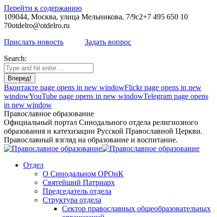
Перейти к содержанию
109044, Москва, улица Мельникова, 7/9с2
+7 495 650 10
70
otdelro@otdelro.ru
Прислать новость
Задать вопрос
Search:
Вконтакте page opens in new window
Flickr page opens in new
window
YouTube page opens in new window
Telegram page opens
in new window
Православное образование
Официальный портал Синодального отдела религиозного
образования и катехизации Русской Православной Церкви.
Православный взгляд на образование и воспитание.
Отдел
О Синодальном ОРОиК
Святейший Патриарх
Председатель отдела
Структура отдела
Сектор православных общеобразовательных