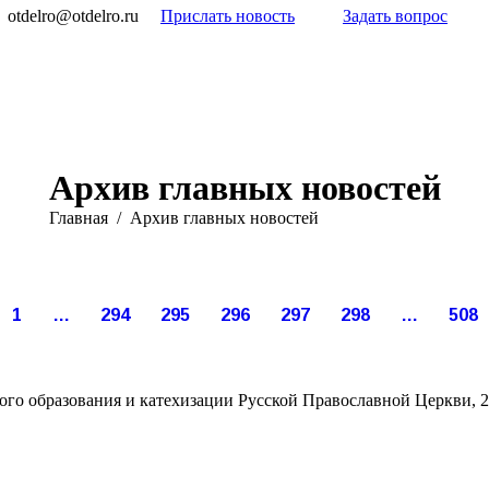
otdelro@otdelro.ru
Прислать новость
Задать вопрос
Архив главных новостей
Вы здесь:
Главная
Архив главных новостей
Апр
Апр
Апр
Апр
Апр
Апр
15
15
12
12
10
10
1
…
294
295
296
297
298
…
508
019
2019
2019
2019
2019
2019
го образования и катехизации Русской Православной Церкви, 