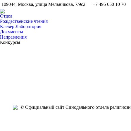
109044, Москва, улица Мельникова, 7/9с2
+7 495 650 10 70
Отдел
Рождественские чтения
Клевер Лаборатория
Документы
Направления
Конкурсы
Апр
Апр
Апр
Апр
Апр
Апр
Апр
Апр
Апр
Апр
22
22
19
19
18
17
17
17
17
16
2019
2019
2019
2019
2019
2019
2019
2019
2019
2019
2
© Официальный сайт Синодального отдела религиозно