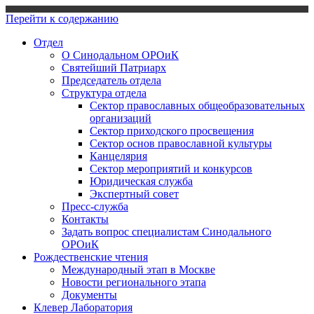
Перейти к содержанию
Отдел
О Синодальном ОРОиК
Святейший Патриарх
Председатель отдела
Структура отдела
Сектор православных общеобразовательных
организаций
Сектор приходского просвещения
Сектор основ православной культуры
Канцелярия
Сектор мероприятий и конкурсов
Юридическая служба
Экспертный совет
Пресс-служба
Контакты
Задать вопрос специалистам Синодального
ОРОиК
Рождественские чтения
Международный этап в Москве
Новости регионального этапа
Документы
Клевер Лаборатория