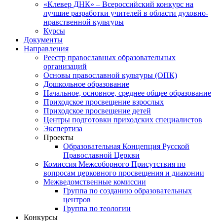
«Клевер ДНК» – Всероссийский конкурс на
лучшие разработки учителей в области духовно-
нравственной культуры
Курсы
Документы
Направления
Реестр православных образовательных
организаций
Основы православной культуры (ОПК)
Дошкольное образование
Начальное, основное, среднее общее образование
Приходское просвещение взрослых
Приходское просвещение детей
Центры подготовки приходских специалистов
Экспертиза
Проекты
Образовательная Концепция Русской
Православной Церкви
Комиссия Межсоборного Присутствия по
вопросам церковного просвещения и диаконии
Межведомственные комиссии
Группа по созданию образовательных
центров
Группа по теологии
Конкурсы