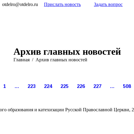
otdelro@otdelro.ru
Прислать новость
Задать вопрос
Архив главных новостей
Вы здесь:
Главная
Архив главных новостей
Июн
Июн
Июн
Июн
Июн
Июн
8
8
7
7
7
7
1
…
223
224
225
226
227
…
508
021
2021
2021
2021
2021
2021
го образования и катехизации Русской Православной Церкви, 