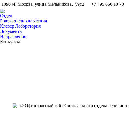
109044, Москва, улица Мельникова, 7/9с2
+7 495 650 10 70
Отдел
Рождественские чтения
Клевер Лаборатория
Документы
Направления
Конкурсы
Июн
Июн
Июн
Июн
Июн
Июн
Июн
Июн
Июн
Июн
17
16
15
15
15
14
14
11
10
8
2021
2021
2021
2021
2021
2021
2021
2021
2021
2021
2
© Официальный сайт Синодального отдела религиозно