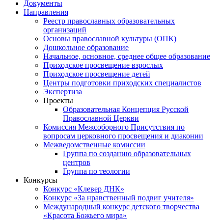
Документы
Направления
Реестр православных образовательных
организаций
Основы православной культуры (ОПК)
Дошкольное образование
Начальное, основное, среднее общее образование
Приходское просвещение взрослых
Приходское просвещение детей
Центры подготовки приходских специалистов
Экспертиза
Проекты
Образовательная Концепция Русской
Православной Церкви
Комиссия Межсоборного Присутствия по
вопросам церковного просвещения и диаконии
Межведомственные комиссии
Группа по созданию образовательных
центров
Группа по теологии
Конкурсы
Конкурс «Клевер ДНК»
Конкурс «За нравственный подвиг учителя»
Международный конкурс детского творчества
«Красота Божьего мира»