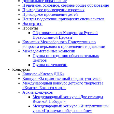
Дошкольное образование
Начальное, основное, среднее общее образование
Приходское просвещение взрослых
Приходское просвещение детей
Центры подготовки приходских специалистов
Экспертиза
Проекты
Образовательная Концепция Русской
Православной Церкви
Комиссия Межсоборного Присутствия по
вопросам церковного просвещения и диаконии
Межведомственные комиссии
Группа по созданию образовательных
центров
Группа по теологии
Конкурсы
Конкурс «Клевер ДНК»
Конкурс «За нравственный подвиг учителя»
Международный конкурс детского творчества
«Красота Божьего мира»
Архив конкурсов
Международный конкурс «Две столицы
Великой Победы!»
Международный конкурс «Интерактивный
урок «Правнуки победы о войне»