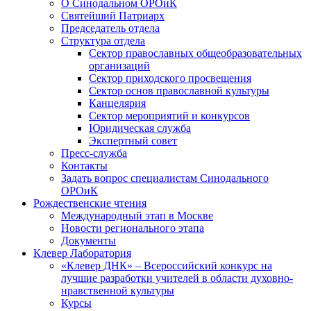
О Синодальном ОРОиК
Святейший Патриарх
Председатель отдела
Структура отдела
Сектор православных общеобразовательных
организаций
Сектор приходского просвещения
Сектор основ православной культуры
Канцелярия
Сектор мероприятий и конкурсов
Юридическая служба
Экспертный совет
Пресс-служба
Контакты
Задать вопрос специалистам Синодального
ОРОиК
Рождественские чтения
Международный этап в Москве
Новости регионального этапа
Документы
Клевер Лаборатория
«Клевер ДНК» – Всероссийский конкурс на
лучшие разработки учителей в области духовно-
нравственной культуры
Курсы