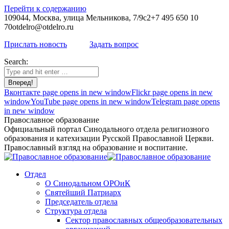
Перейти к содержанию
109044, Москва, улица Мельникова, 7/9с2
+7 495 650 10
70
otdelro@otdelro.ru
Прислать новость
Задать вопрос
Search:
Вконтакте page opens in new window
Flickr page opens in new
window
YouTube page opens in new window
Telegram page opens
in new window
Православное образование
Официальный портал Синодального отдела религиозного
образования и катехизации Русской Православной Церкви.
Православный взгляд на образование и воспитание.
Отдел
О Синодальном ОРОиК
Святейший Патриарх
Председатель отдела
Структура отдела
Сектор православных общеобразовательных