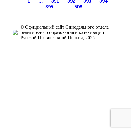
1
…
391
392
393
394
2016
2016
2016
2016
2016
2016
2016
2016
395
…
508
© Официальный сайт Синодального отдела
религиозного образования и катехизации
Русской Православной Церкви, 2025