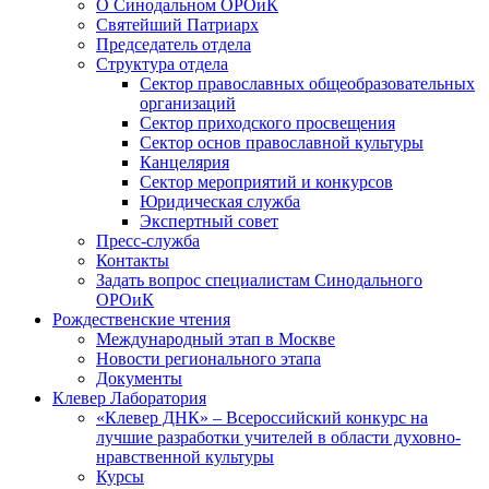
О Синодальном ОРОиК
Святейший Патриарх
Председатель отдела
Структура отдела
Сектор православных общеобразовательных
организаций
Сектор приходского просвещения
Сектор основ православной культуры
Канцелярия
Сектор мероприятий и конкурсов
Юридическая служба
Экспертный совет
Пресс-служба
Контакты
Задать вопрос специалистам Синодального
ОРОиК
Рождественские чтения
Международный этап в Москве
Новости регионального этапа
Документы
Клевер Лаборатория
«Клевер ДНК» – Всероссийский конкурс на
лучшие разработки учителей в области духовно-
нравственной культуры
Курсы