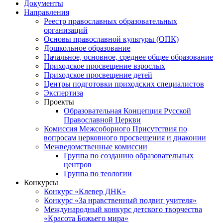
Документы
Направления
Реестр православных образовательных
организаций
Основы православной культуры (ОПК)
Дошкольное образование
Начальное, основное, среднее общее образование
Приходское просвещение взрослых
Приходское просвещение детей
Центры подготовки приходских специалистов
Экспертиза
Проекты
Образовательная Концепция Русской
Православной Церкви
Комиссия Межсоборного Присутствия по
вопросам церковного просвещения и диаконии
Межведомственные комиссии
Группа по созданию образовательных
центров
Группа по теологии
Конкурсы
Конкурс «Клевер ДНК»
Конкурс «За нравственный подвиг учителя»
Международный конкурс детского творчества
«Красота Божьего мира»