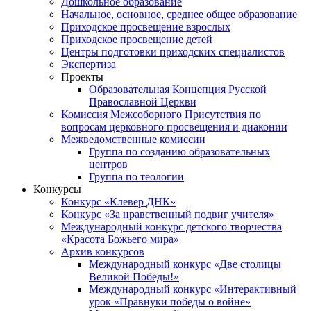
Дошкольное образование
Начальное, основное, среднее общее образование
Приходское просвещение взрослых
Приходское просвещение детей
Центры подготовки приходских специалистов
Экспертиза
Проекты
Образовательная Концепция Русской
Православной Церкви
Комиссия Межсоборного Присутствия по
вопросам церковного просвещения и диаконии
Межведомственные комиссии
Группа по созданию образовательных
центров
Группа по теологии
Конкурсы
Конкурс «Клевер ДНК»
Конкурс «За нравственный подвиг учителя»
Международный конкурс детского творчества
«Красота Божьего мира»
Архив конкурсов
Международный конкурс «Две столицы
Великой Победы!»
Международный конкурс «Интерактивный
урок «Правнуки победы о войне»