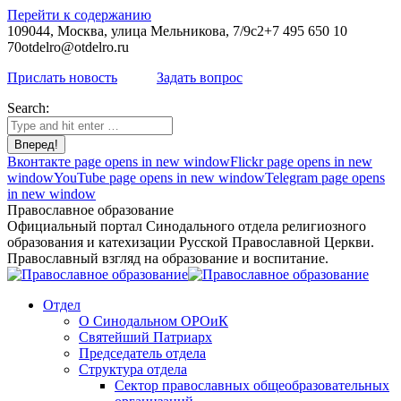
Перейти к содержанию
109044, Москва, улица Мельникова, 7/9с2
+7 495 650 10
70
otdelro@otdelro.ru
Прислать новость
Задать вопрос
Search:
Вконтакте page opens in new window
Flickr page opens in new
window
YouTube page opens in new window
Telegram page opens
in new window
Православное образование
Официальный портал Синодального отдела религиозного
образования и катехизации Русской Православной Церкви.
Православный взгляд на образование и воспитание.
Отдел
О Синодальном ОРОиК
Святейший Патриарх
Председатель отдела
Структура отдела
Сектор православных общеобразовательных