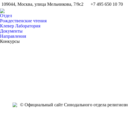
109044, Москва, улица Мельникова, 7/9с2
+7 495 650 10 70
Отдел
Рождественские чтения
Клевер Лаборатория
Документы
Направления
Конкурсы
Окт
Окт
Окт
Окт
Окт
Окт
Окт
Окт
Окт
Окт
26
26
26
26
25
25
25
24
23
22
2021
2021
2021
2021
2021
2021
2021
2021
2021
2021
2
© Официальный сайт Синодального отдела религиозно