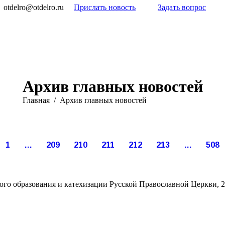
otdelro@otdelro.ru
Прислать новость
Задать вопрос
Архив главных новостей
Вы здесь:
Главная
Архив главных новостей
Окт
Окт
Окт
Окт
Окт
22
22
22
22
21
1
…
209
210
211
212
213
…
508
021
2021
2021
2021
2021
го образования и катехизации Русской Православной Церкви, 