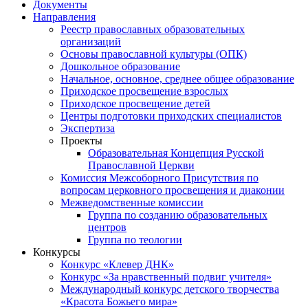
Документы
Направления
Реестр православных образовательных
организаций
Основы православной культуры (ОПК)
Дошкольное образование
Начальное, основное, среднее общее образование
Приходское просвещение взрослых
Приходское просвещение детей
Центры подготовки приходских специалистов
Экспертиза
Проекты
Образовательная Концепция Русской
Православной Церкви
Комиссия Межсоборного Присутствия по
вопросам церковного просвещения и диаконии
Межведомственные комиссии
Группа по созданию образовательных
центров
Группа по теологии
Конкурсы
Конкурс «Клевер ДНК»
Конкурс «За нравственный подвиг учителя»
Международный конкурс детского творчества
«Красота Божьего мира»