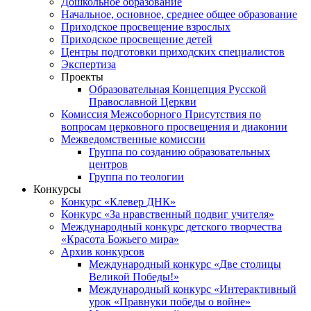
Дошкольное образование
Начальное, основное, среднее общее образование
Приходское просвещение взрослых
Приходское просвещение детей
Центры подготовки приходских специалистов
Экспертиза
Проекты
Образовательная Концепция Русской
Православной Церкви
Комиссия Межсоборного Присутствия по
вопросам церковного просвещения и диаконии
Межведомственные комиссии
Группа по созданию образовательных
центров
Группа по теологии
Конкурсы
Конкурс «Клевер ДНК»
Конкурс «За нравственный подвиг учителя»
Международный конкурс детского творчества
«Красота Божьего мира»
Архив конкурсов
Международный конкурс «Две столицы
Великой Победы!»
Международный конкурс «Интерактивный
урок «Правнуки победы о войне»