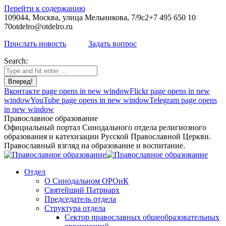
Перейти к содержанию
109044, Москва, улица Мельникова, 7/9с2
+7 495 650 10
70
otdelro@otdelro.ru
Прислать новость
Задать вопрос
Search:
Вконтакте page opens in new window
Flickr page opens in new
window
YouTube page opens in new window
Telegram page opens
in new window
Православное образование
Официальный портал Синодального отдела религиозного
образования и катехизации Русской Православной Церкви.
Православный взгляд на образование и воспитание.
Отдел
О Синодальном ОРОиК
Святейший Патриарх
Председатель отдела
Структура отдела
Сектор православных общеобразовательных