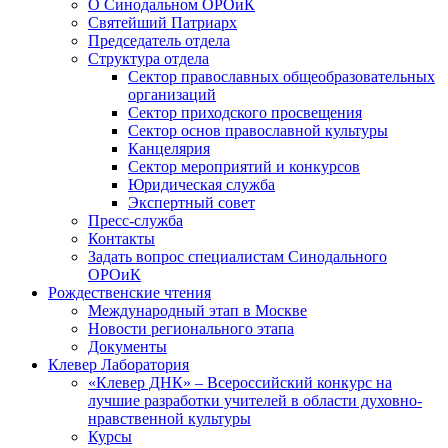
О Синодальном ОРОиК
Святейший Патриарх
Председатель отдела
Структура отдела
Сектор православных общеобразовательных
организаций
Сектор приходского просвещения
Сектор основ православной культуры
Канцелярия
Сектор мероприятий и конкурсов
Юридическая служба
Экспертный совет
Пресс-служба
Контакты
Задать вопрос специалистам Синодального
ОРОиК
Рождественские чтения
Международный этап в Москве
Новости регионального этапа
Документы
Клевер Лаборатория
«Клевер ДНК» – Всероссийский конкурс на
лучшие разработки учителей в области духовно-
нравственной культуры
Курсы