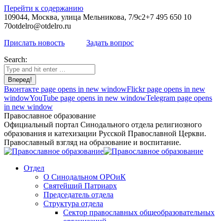
Перейти к содержанию
109044, Москва, улица Мельникова, 7/9с2
+7 495 650 10
70
otdelro@otdelro.ru
Прислать новость
Задать вопрос
Search:
Вконтакте page opens in new window
Flickr page opens in new
window
YouTube page opens in new window
Telegram page opens
in new window
Православное образование
Официальный портал Синодального отдела религиозного
образования и катехизации Русской Православной Церкви.
Православный взгляд на образование и воспитание.
Отдел
О Синодальном ОРОиК
Святейший Патриарх
Председатель отдела
Структура отдела
Сектор православных общеобразовательных