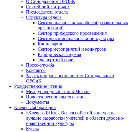
О Синодальном ОРОиК
Святейший Патриарх
Председатель отдела
Структура отдела
Сектор православных общеобразовательных
организаций
Сектор приходского просвещения
Сектор основ православной культуры
Канцелярия
Сектор мероприятий и конкурсов
Юридическая служба
Экспертный совет
Пресс-служба
Контакты
Задать вопрос специалистам Синодального
ОРОиК
Рождественские чтения
Международный этап в Москве
Новости регионального этапа
Документы
Клевер Лаборатория
«Клевер ДНК» – Всероссийский конкурс на
лучшие разработки учителей в области духовно-
нравственной культуры
Курсы