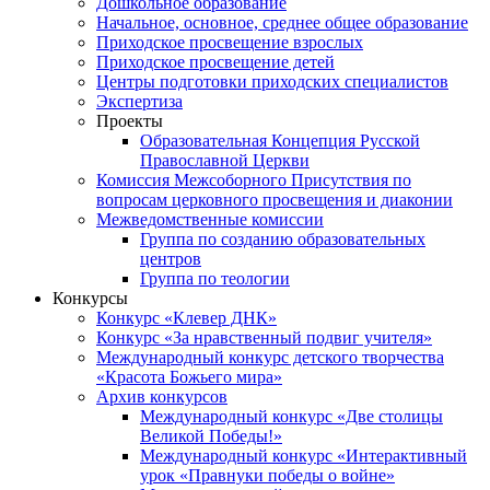
Дошкольное образование
Начальное, основное, среднее общее образование
Приходское просвещение взрослых
Приходское просвещение детей
Центры подготовки приходских специалистов
Экспертиза
Проекты
Образовательная Концепция Русской
Православной Церкви
Комиссия Межсоборного Присутствия по
вопросам церковного просвещения и диаконии
Межведомственные комиссии
Группа по созданию образовательных
центров
Группа по теологии
Конкурсы
Конкурс «Клевер ДНК»
Конкурс «За нравственный подвиг учителя»
Международный конкурс детского творчества
«Красота Божьего мира»
Архив конкурсов
Международный конкурс «Две столицы
Великой Победы!»
Международный конкурс «Интерактивный
урок «Правнуки победы о войне»