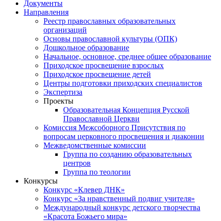
Документы
Направления
Реестр православных образовательных
организаций
Основы православной культуры (ОПК)
Дошкольное образование
Начальное, основное, среднее общее образование
Приходское просвещение взрослых
Приходское просвещение детей
Центры подготовки приходских специалистов
Экспертиза
Проекты
Образовательная Концепция Русской
Православной Церкви
Комиссия Межсоборного Присутствия по
вопросам церковного просвещения и диаконии
Межведомственные комиссии
Группа по созданию образовательных
центров
Группа по теологии
Конкурсы
Конкурс «Клевер ДНК»
Конкурс «За нравственный подвиг учителя»
Международный конкурс детского творчества
«Красота Божьего мира»