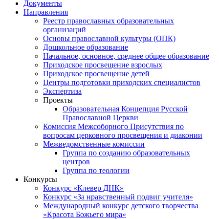
Документы
Направления
Реестр православных образовательных
организаций
Основы православной культуры (ОПК)
Дошкольное образование
Начальное, основное, среднее общее образование
Приходское просвещение взрослых
Приходское просвещение детей
Центры подготовки приходских специалистов
Экспертиза
Проекты
Образовательная Концепция Русской
Православной Церкви
Комиссия Межсоборного Присутствия по
вопросам церковного просвещения и диаконии
Межведомственные комиссии
Группа по созданию образовательных
центров
Группа по теологии
Конкурсы
Конкурс «Клевер ДНК»
Конкурс «За нравственный подвиг учителя»
Международный конкурс детского творчества
«Красота Божьего мира»