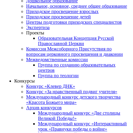
Дошкольное образование
Начальное, основное, среднее общее образование
Приходское просвещение взрослых
Приходское просвещение детей
Центры подготовки приходских специалистов
Экспертиза
Проекты
Образовательная Концепция Русской
Православной Церкви
Комиссия Межсоборного Присутствия по
вопросам церковного просвещения и диаконии
Межведомственные комиссии
Группа по созданию образовательных
центров
Группа по теологии
Конкурсы
Конкурс «Клевер ДНК»
Конкурс «За нравственный подвиг учителя»
Международный конкурс детского творчества
«Красота Божьего мира»
Архив конкурсов
Международный конкурс «Две столицы
Великой Победы!»
Международный конкурс «Интерактивный
урок «Правнуки победы о войне»