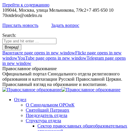
Перейти к содержанию
109044, Москва, улица Мельникова, 7/9с2
+7 495 650 10
70
otdelro@otdelro.ru
Прислать новость
Задать вопрос
Search:
Вконтакте page opens in new window
Flickr page opens in new
window
YouTube page opens in new window
Telegram page opens
in new window
Православное образование
Официальный портал Синодального отдела религиозного
образования и катехизации Русской Православной Церкви.
Православный взгляд на образование и воспитание.
Отдел
О Синодальном ОРОиК
Святейший Патриарх
Председатель отдела
Структура отдела
Сектор православных общеобразовательных