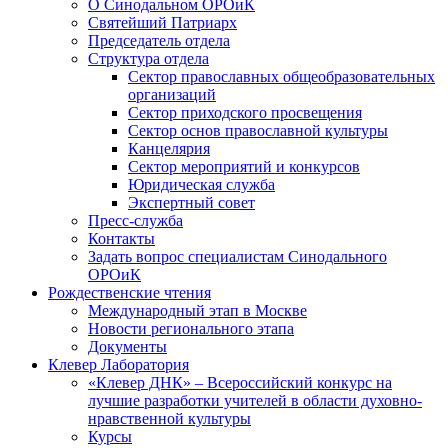
О Синодальном ОРОиК
Святейший Патриарх
Председатель отдела
Структура отдела
Сектор православных общеобразовательных
организаций
Сектор приходского просвещения
Сектор основ православной культуры
Канцелярия
Сектор мероприятий и конкурсов
Юридическая служба
Экспертный совет
Пресс-служба
Контакты
Задать вопрос специалистам Синодального
ОРОиК
Рождественские чтения
Международный этап в Москве
Новости регионального этапа
Документы
Клевер Лаборатория
«Клевер ДНК» – Всероссийский конкурс на
лучшие разработки учителей в области духовно-
нравственной культуры
Курсы