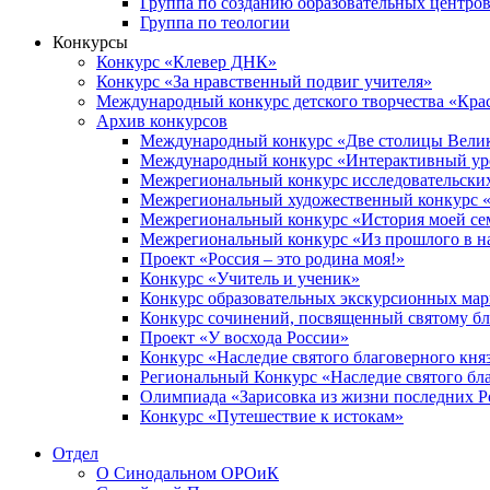
Группа по созданию образовательных центро
Группа по теологии
Конкурсы
Конкурс «Клевер ДНК»
Конкурс «За нравственный подвиг учителя»
Международный конкурс детского творчества «Кра
Архив конкурсов
Международный конкурс «Две столицы Вели
Международный конкурс «Интерактивный уро
Межрегиональный конкурс исследовательских
Межрегиональный художественный конкурс «
Межрегиональный конкурс «История моей сем
Межрегиональный конкурс «Из прошлого в н
Проект «Россия – это родина моя!»
Конкурс «Учитель и ученик»
Конкурс образовательных экскурсионных ма
Конкурс сочинений, посвященный святому б
Проект «У восхода России»
Конкурс «Наследие святого благоверного кня
Региональный Конкурс «Наследие святого бла
Олимпиада «Зарисовка из жизни последних 
Конкурс «Путешествие к истокам»
Отдел
О Синодальном ОРОиК