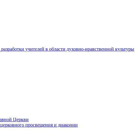
разработки учителей в области духовно-нравственной культуры
лавной Церкви
церковного просвещения и диаконии