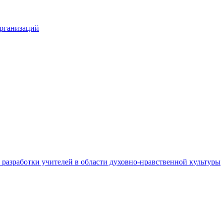
организаций
разработки учителей в области духовно-нравственной культуры