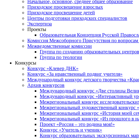
Начальное, основное, среднее общее образование
Приходское просвещение взрослых
Приходское просвещение детей
Центры подготовки приходских специалистов
Экспертиза
Проекты
Образовательная Концепция Русской Правос
Комиссия Межсоборного Присутствия по вопросам 
Межведомственные комиссии
Группа по созданию образовательных центро
Группа по теологии
Конкурсы
Конкурс «Клевер ДНК»
Конкурс «За нравственный подвиг учителя»
Международный конкурс детского творчества «Кра
Архив конкурсов
Международный конкурс «Две столицы Вели
Международный конкурс «Интерактивный уро
Межрегиональный конкурс исследовательских
Межрегиональный художественный конкурс «
Межрегиональный конкурс «История моей сем
Межрегиональный конкурс «Из прошлого в н
Проект «Россия – это родина моя!»
Конкурс «Учитель и ученик»
Конкурс образовательных экскурсионных ма