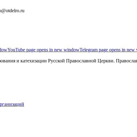
o@otdelro.ru
ndow
YouTube page opens in new window
Telegram page opens in new
ования и катехизации Русской Православной Церкви. Православ
организаций