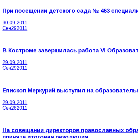
При посещении детского сада № 463 специал
30.09.2011
Сен
29
2011
В Костроме завершилась работа VI Образова
29.09.2011
Сен
29
2011
Епископ Меркурий выступил на образовател
29.09.2011
Сен
28
2011
На совещании директоров православных обра
принята итоговая резолюция