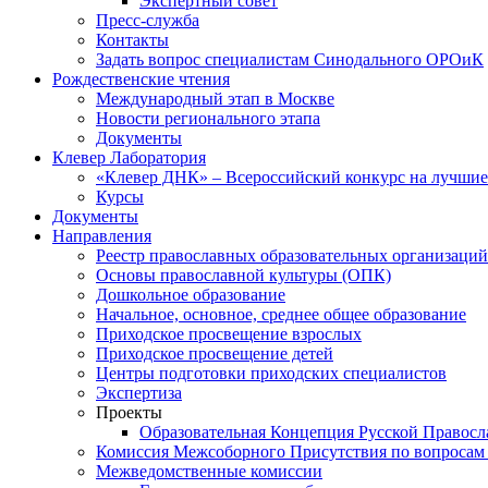
Экспертный совет
Пресс-служба
Контакты
Задать вопрос специалистам Синодального ОРОиК
Рождественские чтения
Международный этап в Москве
Новости регионального этапа
Документы
Клевер Лаборатория
«Клевер ДНК» – Всероссийский конкурс на лучшие 
Курсы
Документы
Направления
Реестр православных образовательных организаций
Основы православной культуры (ОПК)
Дошкольное образование
Начальное, основное, среднее общее образование
Приходское просвещение взрослых
Приходское просвещение детей
Центры подготовки приходских специалистов
Экспертиза
Проекты
Образовательная Концепция Русской Правос
Комиссия Межсоборного Присутствия по вопросам 
Межведомственные комиссии