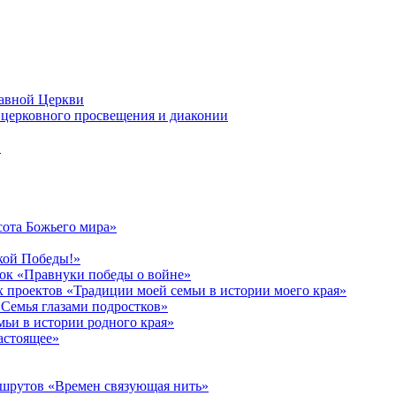
лавной Церкви
церковного просвещения и диаконии
в
сота Божьего мира»
кой Победы!»
к «Правнуки победы о войне»
 проектов «Традиции моей семьи в истории моего края»
Семья глазами подростков»
ьи в истории родного края»
астоящее»
ршрутов «Времен связующая нить»