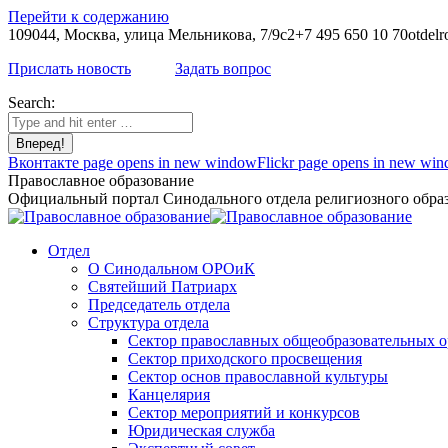
Перейти к содержанию
109044, Москва, улица Мельникова, 7/9с2
+7 495 650 10 70
otdelr
Прислать новость
Задать вопрос
Search:
Вконтакте page opens in new window
Flickr page opens in new wi
Православное образование
Официальный портал Синодального отдела религиозного образ
Отдел
О Синодальном ОРОиК
Святейший Патриарх
Председатель отдела
Структура отдела
Сектор православных общеобразовательных 
Сектор приходского просвещения
Сектор основ православной культуры
Канцелярия
Сектор мероприятий и конкурсов
Юридическая служба