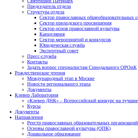
Святейший Патриарх
Председатель отдела
Структура отдела
Сектор православных общеобразовательных 
Сектор приходского просвещения
Сектор основ православной культуры
Канцелярия
Сектор мероприятий и конкурсов
Юридическая служба
Экспертный совет
Пресс-служба
Контакты
Задать вопрос специалистам Синодального ОРОиК
Рождественские чтения
Международный этап в Москве
Новости регионального этапа
Документы
Клевер Лаборатория
«Клевер ДНК» – Всероссийский конкурс на лучшие 
Курсы
Документы
Направления
Реестр православных образовательных организаций
Основы православной культуры (ОПК)
Дошкольное образование