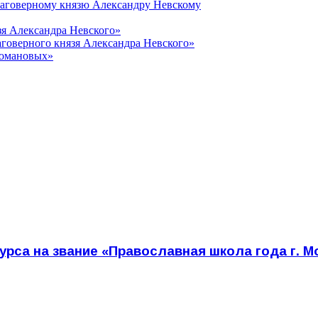
лаговерному князю Александру Невскому
зя Александра Невского»
говерного князя Александра Невского»
Романовых»
урса на звание «Православная школа года г. 