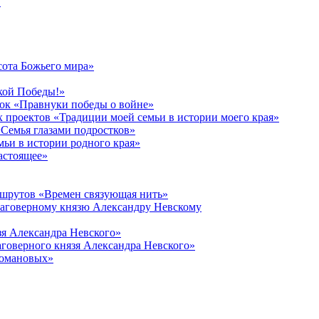
в
сота Божьего мира»
кой Победы!»
к «Правнуки победы о войне»
 проектов «Традиции моей семьи в истории моего края»
Семья глазами подростков»
ьи в истории родного края»
астоящее»
ршрутов «Времен связующая нить»
лаговерному князю Александру Невскому
зя Александра Невского»
говерного князя Александра Невского»
Романовых»