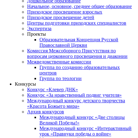
Дошкольное образование
Начальное, основное, среднее общее образование
Приходское просвещение взрослых
Приходское просвещение детей
Центры подготовки приходских специалистов
Экспертиза
Проекты
Образовательная Концепция Русской
Православной Церкви
Комиссия Межсоборного Присутствия по
вопросам церковного просвещения и диаконии
Межведомственные комиссии
Группа по созданию образовательных
центров
Группа по теологии
Конкурсы
Конкурс «Клевер ДНК»
Конкурс «За нравственный подвиг учителя»
Международный конкурс детского творчества
«Красота Божьего мира»
Архив конкурсов
Международный конкурс «Две столицы
Великой Победы!»
Международный конкурс «Интерактивный
урок «Правнуки победы о войне»