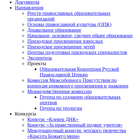
Документы
Направления
Реестр православных образовательных
организаций
Основы православной культуры (ОПК)
Дошкольное образование
Начальное, основное, среднее общее образование
Приходское просвещение взрослых
Приходское просвещение детей
Центры подготовки приходских специалистов
Экспертиза
Проекты
Образовательная Концепция Русской
Православной Церкви
Комиссия Межсоборного Присутствия по
вопросам церковного просвещения и диаконии
Межведомственные комиссии
Группа по созданию образовательных
центров
Группа по теологии
Конкурсы
Конкурс «Клевер ДНК»
Конкурс «За нравственный подвиг учителя»
Международный конкурс детского творчества
«Красота Божьего мира»