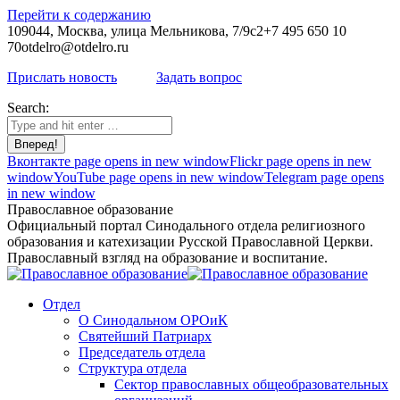
Перейти к содержанию
109044, Москва, улица Мельникова, 7/9с2
+7 495 650 10
70
otdelro@otdelro.ru
Прислать новость
Задать вопрос
Search:
Вконтакте page opens in new window
Flickr page opens in new
window
YouTube page opens in new window
Telegram page opens
in new window
Православное образование
Официальный портал Синодального отдела религиозного
образования и катехизации Русской Православной Церкви.
Православный взгляд на образование и воспитание.
Отдел
О Синодальном ОРОиК
Святейший Патриарх
Председатель отдела
Структура отдела
Сектор православных общеобразовательных