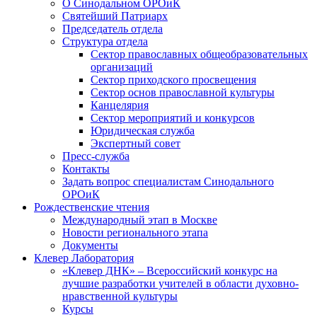
О Синодальном ОРОиК
Святейший Патриарх
Председатель отдела
Структура отдела
Сектор православных общеобразовательных
организаций
Сектор приходского просвещения
Сектор основ православной культуры
Канцелярия
Сектор мероприятий и конкурсов
Юридическая служба
Экспертный совет
Пресс-служба
Контакты
Задать вопрос специалистам Синодального
ОРОиК
Рождественские чтения
Международный этап в Москве
Новости регионального этапа
Документы
Клевер Лаборатория
«Клевер ДНК» – Всероссийский конкурс на
лучшие разработки учителей в области духовно-
нравственной культуры
Курсы