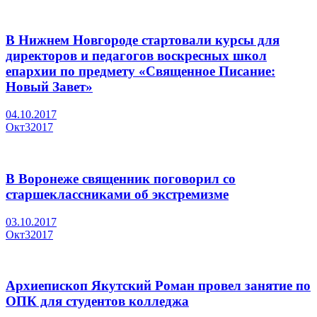
В Нижнем Новгороде стартовали курсы для
директоров и педагогов воскресных школ
епархии по предмету «Священное Писание:
Новый Завет»
04.10.2017
Окт
3
2017
В Воронеже священник поговорил со
старшеклассниками об экстремизме
03.10.2017
Окт
3
2017
Архиепископ Якутский Роман провел занятие по
ОПК для студентов колледжа