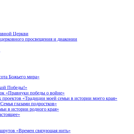
лавной Церкви
церковного просвещения и диаконии
в
сота Божьего мира»
кой Победы!»
к «Правнуки победы о войне»
 проектов «Традиции моей семьи в истории моего края»
Семья глазами подростков»
ьи в истории родного края»
астоящее»
ршрутов «Времен связующая нить»