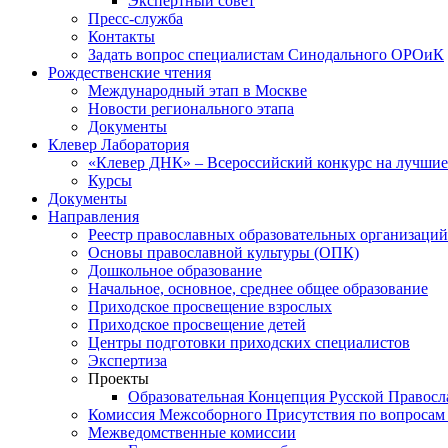
Экспертный совет
Пресс-служба
Контакты
Задать вопрос специалистам Синодального ОРОиК
Рождественские чтения
Международный этап в Москве
Новости регионального этапа
Документы
Клевер Лаборатория
«Клевер ДНК» – Всероссийский конкурс на лучшие 
Курсы
Документы
Направления
Реестр православных образовательных организаций
Основы православной культуры (ОПК)
Дошкольное образование
Начальное, основное, среднее общее образование
Приходское просвещение взрослых
Приходское просвещение детей
Центры подготовки приходских специалистов
Экспертиза
Проекты
Образовательная Концепция Русской Правос
Комиссия Межсоборного Присутствия по вопросам 
Межведомственные комиссии