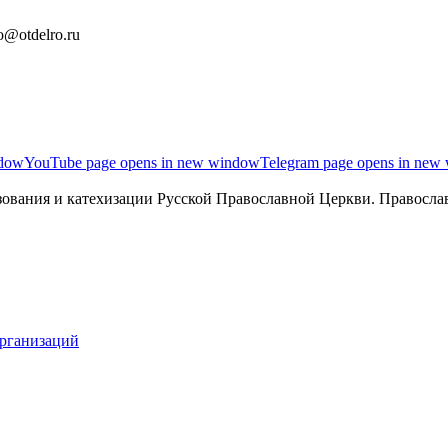
o@otdelro.ru
ndow
YouTube page opens in new window
Telegram page opens in new
ования и катехизации Русской Православной Церкви. Православ
организаций