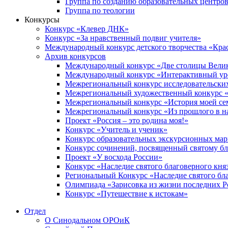
Группа по созданию образовательных центро
Группа по теологии
Конкурсы
Конкурс «Клевер ДНК»
Конкурс «За нравственный подвиг учителя»
Международный конкурс детского творчества «Кра
Архив конкурсов
Международный конкурс «Две столицы Вели
Международный конкурс «Интерактивный уро
Межрегиональный конкурс исследовательских
Межрегиональный художественный конкурс «
Межрегиональный конкурс «История моей сем
Межрегиональный конкурс «Из прошлого в н
Проект «Россия – это родина моя!»
Конкурс «Учитель и ученик»
Конкурс образовательных экскурсионных ма
Конкурс сочинений, посвященный святому б
Проект «У восхода России»
Конкурс «Наследие святого благоверного кня
Региональный Конкурс «Наследие святого бла
Олимпиада «Зарисовка из жизни последних 
Конкурс «Путешествие к истокам»
Отдел
О Синодальном ОРОиК