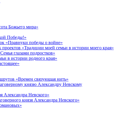
в
сота Божьего мира»
кой Победы!»
к «Правнуки победы о войне»
 проектов «Традиции моей семьи в истории моего края»
Семья глазами подростков»
ьи в истории родного края»
астоящее»
ршрутов «Времен связующая нить»
лаговерному князю Александру Невскому
зя Александра Невского»
говерного князя Александра Невского»
Романовых»