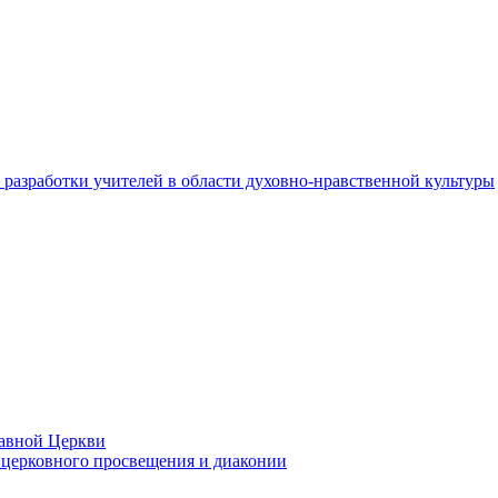
разработки учителей в области духовно-нравственной культуры
лавной Церкви
церковного просвещения и диаконии