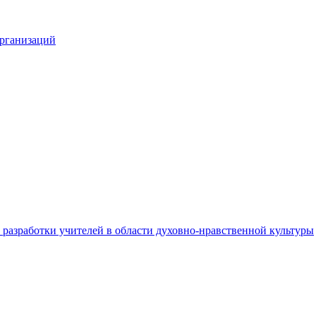
организаций
разработки учителей в области духовно-нравственной культуры