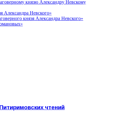
лаговерному князю Александру Невскому
зя Александра Невского»
говерного князя Александра Невского»
Романовых»
Питиримовских чтений