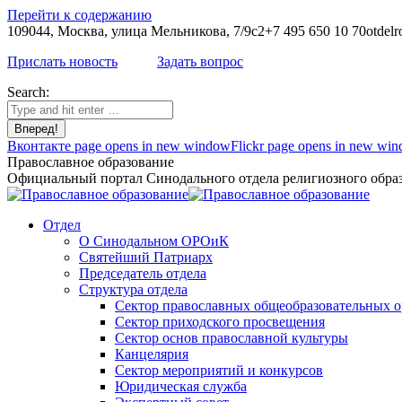
Перейти к содержанию
109044, Москва, улица Мельникова, 7/9с2
+7 495 650 10 70
otdelr
Прислать новость
Задать вопрос
Search:
Вконтакте page opens in new window
Flickr page opens in new wi
Православное образование
Официальный портал Синодального отдела религиозного образ
Отдел
О Синодальном ОРОиК
Святейший Патриарх
Председатель отдела
Структура отдела
Сектор православных общеобразовательных 
Сектор приходского просвещения
Сектор основ православной культуры
Канцелярия
Сектор мероприятий и конкурсов
Юридическая служба