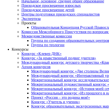
Начальное, основное, среднее общее образование
Приходское просвещение взрослых
Приходское просвещение детей
Центры подготовки приходских специалистов
Экспертиза
Проекты
Образовательная Концепция Русской Правос
Комиссия Межсоборного Присутствия по вопросам 
Межведомственные комиссии
Группа по созданию образовательных центро
Группа по теологии
Конкурсы
Конкурс «Клевер ДНК»
Конкурс «За нравственный подвиг учителя»
Международный конкурс детского творчества «Кра
Архив конкурсов
Международный конкурс «Две столицы Вели
Международный конкурс «Интерактивный уро
Межрегиональный конкурс исследовательских
Межрегиональный художественный конкурс «
Межрегиональный конкурс «История моей сем
Межрегиональный конкурс «Из прошлого в н
Проект «Россия – это родина моя!»
Конкурс «Учитель и ученик»
Конкурс образовательных экскурсионных ма