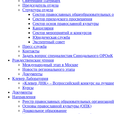
Святейший Патриарх
Председатель отдела
Структура отдела
Сектор православных общеобразовательных 
Сектор приходского просвещения
Сектор основ православной культуры
Канцелярия
Сектор мероприятий и конкурсов
Юридическая служба
Экспертный совет
Пресс-служба
Контакты
Задать вопрос специалистам Синодального ОРОиК
Рождественские чтения
Международный этап в Москве
Новости регионального этапа
Документы
Клевер Лаборатория
«Клевер ДНК» – Всероссийский конкурс на лучшие 
Курсы
Документы
Направления
Реестр православных образовательных организаций
Основы православной культуры (ОПК)
Дошкольное образование