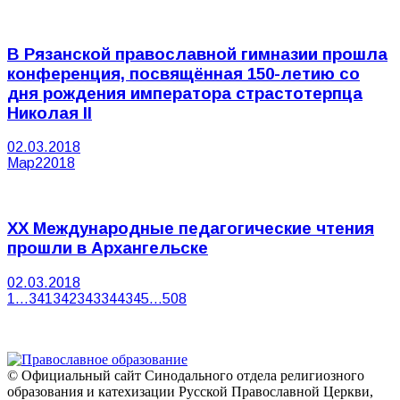
В Рязанской православной гимназии прошла
конференция, посвящённая 150-летию со
дня рождения императора страстотерпца
Николая II
02.03.2018
Мар
2
2018
XX Международные педагогические чтения
прошли в Архангельске
02.03.2018
1
…
341
342
343
344
345
…
508
© Официальный сайт Синодального отдела религиозного
образования и катехизации Русской Православной Церкви,