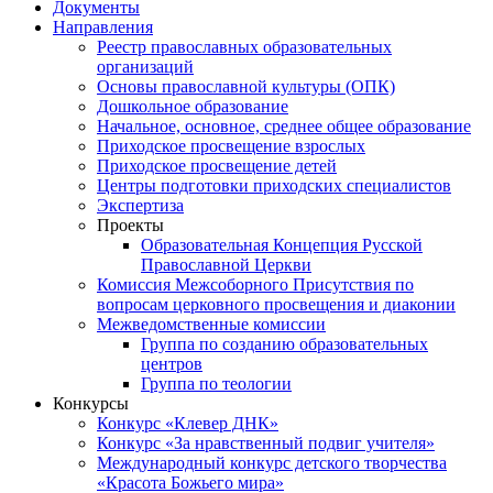
Документы
Направления
Реестр православных образовательных
организаций
Основы православной культуры (ОПК)
Дошкольное образование
Начальное, основное, среднее общее образование
Приходское просвещение взрослых
Приходское просвещение детей
Центры подготовки приходских специалистов
Экспертиза
Проекты
Образовательная Концепция Русской
Православной Церкви
Комиссия Межсоборного Присутствия по
вопросам церковного просвещения и диаконии
Межведомственные комиссии
Группа по созданию образовательных
центров
Группа по теологии
Конкурсы
Конкурс «Клевер ДНК»
Конкурс «За нравственный подвиг учителя»
Международный конкурс детского творчества
«Красота Божьего мира»