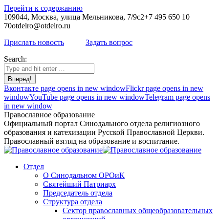
Перейти к содержанию
109044, Москва, улица Мельникова, 7/9с2
+7 495 650 10
70
otdelro@otdelro.ru
Прислать новость
Задать вопрос
Search:
Вконтакте page opens in new window
Flickr page opens in new
window
YouTube page opens in new window
Telegram page opens
in new window
Православное образование
Официальный портал Синодального отдела религиозного
образования и катехизации Русской Православной Церкви.
Православный взгляд на образование и воспитание.
Отдел
О Синодальном ОРОиК
Святейший Патриарх
Председатель отдела
Структура отдела
Сектор православных общеобразовательных