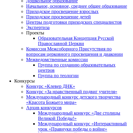
Дошкольное образование
Начальное, основное, среднее общее образование
Приходское просвещение взрослых
Приходское просвещение детей
Центры подготовки приходских специалистов
Экспертиза
Проекты
Образовательная Концепция Русской
Православной Церкви
Комиссия Межсоборного Присутствия по
вопросам церковного просвещения и диаконии
Межведомственные комиссии
Группа по созданию образовательных
центров
Группа по теологии
Конкурсы
Конкурс «Клевер ДНК»
Конкурс «За нравственный подвиг учителя»
Международный конкурс детского творчества
«Красота Божьего мира»
Архив конкурсов
Международный конкурс «Две столицы
Великой Победы!»
Международный конкурс «Интерактивный
урок «Правнуки победы о войне»