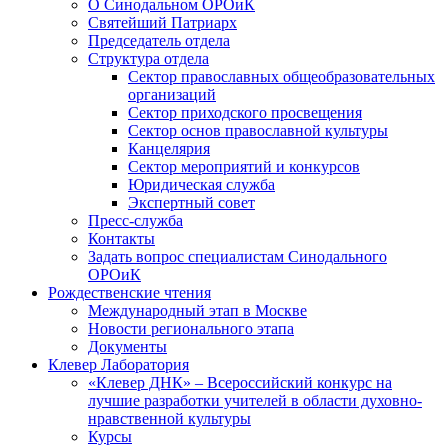
О Синодальном ОРОиК
Святейший Патриарх
Председатель отдела
Структура отдела
Сектор православных общеобразовательных
организаций
Сектор приходского просвещения
Сектор основ православной культуры
Канцелярия
Сектор мероприятий и конкурсов
Юридическая служба
Экспертный совет
Пресс-служба
Контакты
Задать вопрос специалистам Синодального
ОРОиК
Рождественские чтения
Международный этап в Москве
Новости регионального этапа
Документы
Клевер Лаборатория
«Клевер ДНК» – Всероссийский конкурс на
лучшие разработки учителей в области духовно-
нравственной культуры
Курсы