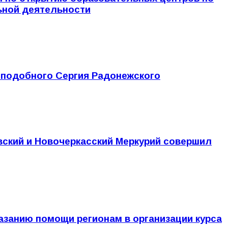
ьной деятельности
еподобного Сергия Радонежского
ский и Новочеркасский Меркурий совершил
азанию помощи регионам в организации курса