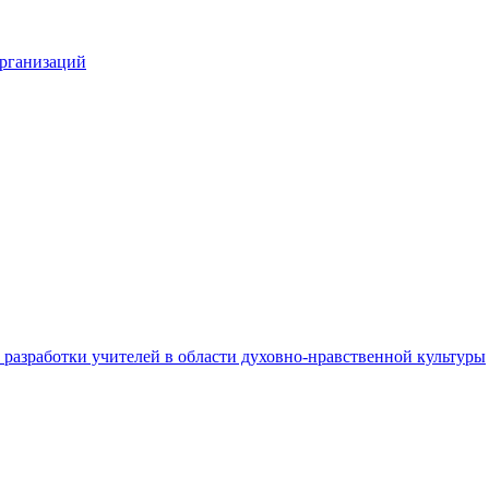
организаций
разработки учителей в области духовно-нравственной культуры