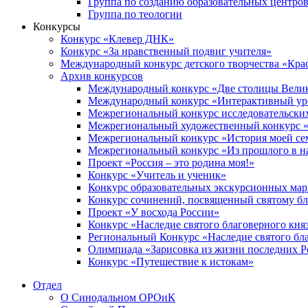
Группа по созданию образовательных центро
Группа по теологии
Конкурсы
Конкурс «Клевер ДНК»
Конкурс «За нравственный подвиг учителя»
Международный конкурс детского творчества «Кра
Архив конкурсов
Международный конкурс «Две столицы Вели
Международный конкурс «Интерактивный уро
Межрегиональный конкурс исследовательских
Межрегиональный художественный конкурс «
Межрегиональный конкурс «История моей сем
Межрегиональный конкурс «Из прошлого в н
Проект «Россия – это родина моя!»
Конкурс «Учитель и ученик»
Конкурс образовательных экскурсионных ма
Конкурс сочинений, посвященный святому б
Проект «У восхода России»
Конкурс «Наследие святого благоверного кня
Региональный Конкурс «Наследие святого бла
Олимпиада «Зарисовка из жизни последних 
Конкурс «Путешествие к истокам»
Отдел
О Синодальном ОРОиК