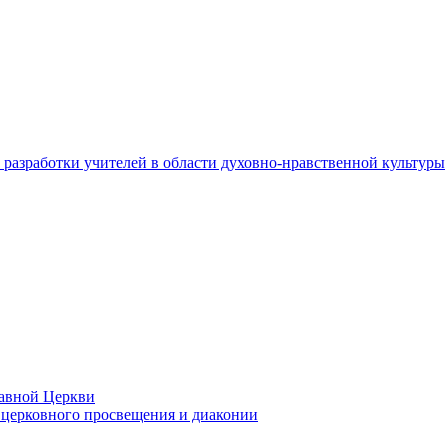
разработки учителей в области духовно-нравственной культуры
лавной Церкви
церковного просвещения и диаконии