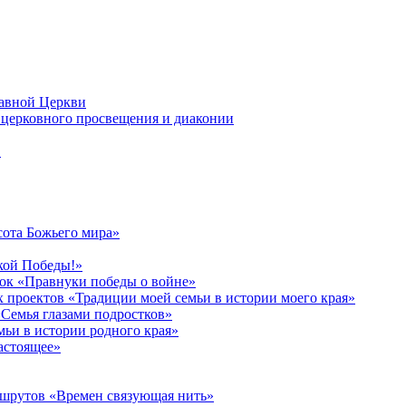
лавной Церкви
церковного просвещения и диаконии
в
сота Божьего мира»
кой Победы!»
к «Правнуки победы о войне»
 проектов «Традиции моей семьи в истории моего края»
Семья глазами подростков»
ьи в истории родного края»
астоящее»
ршрутов «Времен связующая нить»