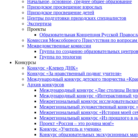
Начальное, основное, среднее общее образование
Приходское просвещение взрослых
Приходское просвещение детей
Центры подготовки приходских специалистов
Экспертиза
Проекты
Образовательная Концепция Русской Правос
Комиссия Межсоборного Присутствия по вопросам 
Межведомственные комиссии
Группа по созданию образовательных центро
Группа по теологии
Конкурсы
Конкурс «Клевер ДНК»
Конкурс «За нравственный подвиг учителя»
Международный конкурс детского творчества «Кра
Архив конкурсов
Международный конкурс «Две столицы Вели
Международный конкурс «Интерактивный уро
Межрегиональный конкурс исследовательских
Межрегиональный художественный конкурс «
Межрегиональный конкурс «История моей сем
Межрегиональный конкурс «Из прошлого в н
Проект «Россия – это родина моя!»
Конкурс «Учитель и ученик»
Конкурс образовательных экскурсионных ма