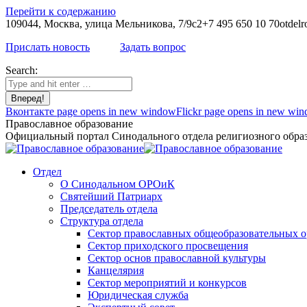
Перейти к содержанию
109044, Москва, улица Мельникова, 7/9с2
+7 495 650 10 70
otdelr
Прислать новость
Задать вопрос
Search:
Вконтакте page opens in new window
Flickr page opens in new wi
Православное образование
Официальный портал Синодального отдела религиозного образ
Отдел
О Синодальном ОРОиК
Святейший Патриарх
Председатель отдела
Структура отдела
Сектор православных общеобразовательных 
Сектор приходского просвещения
Сектор основ православной культуры
Канцелярия
Сектор мероприятий и конкурсов
Юридическая служба