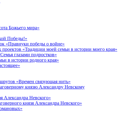
в
сота Божьего мира»
кой Победы!»
к «Правнуки победы о войне»
 проектов «Традиции моей семьи в истории моего края»
Семья глазами подростков»
ьи в истории родного края»
астоящее»
ршрутов «Времен связующая нить»
лаговерному князю Александру Невскому
зя Александра Невского»
говерного князя Александра Невского»
Романовых»