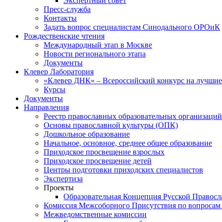
Экспертный совет
Пресс-служба
Контакты
Задать вопрос специалистам Синодального ОРОиК
Рождественские чтения
Международный этап в Москве
Новости регионального этапа
Документы
Клевер Лаборатория
«Клевер ДНК» – Всероссийский конкурс на лучшие 
Курсы
Документы
Направления
Реестр православных образовательных организаций
Основы православной культуры (ОПК)
Дошкольное образование
Начальное, основное, среднее общее образование
Приходское просвещение взрослых
Приходское просвещение детей
Центры подготовки приходских специалистов
Экспертиза
Проекты
Образовательная Концепция Русской Правос
Комиссия Межсоборного Присутствия по вопросам 
Межведомственные комиссии