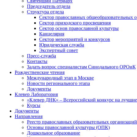
Святейший Патриарх
Председатель отдела
Структура отдела
Сектор православных общеобразовательных 
Сектор приходского просвещения
Сектор основ православной культуры
Канцелярия
Сектор мероприятий и конкурсов
Юридическая служба
Экспертный совет
Пресс-служба
Контакты
Задать вопрос специалистам Синодального ОРОиК
Рождественские чтения
Международный этап в Москве
Новости регионального этапа
Документы
Клевер Лаборатория
«Клевер ДНК» – Всероссийский конкурс на лучшие 
Курсы
Документы
Направления
Реестр православных образовательных организаций
Основы православной культуры (ОПК)
Дошкольное образование