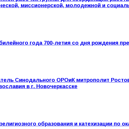
ической, миссионерской, молодежной и социал
илейного года 700-летия со дня рождения пр
атель Синодального ОРОиК митрополит Ростов
ославия в г. Новочеркасске
елигиозного образования и катехизации по ок