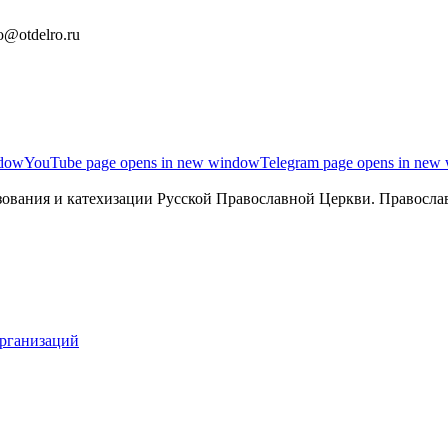
o@otdelro.ru
ndow
YouTube page opens in new window
Telegram page opens in new
ования и катехизации Русской Православной Церкви. Православ
организаций