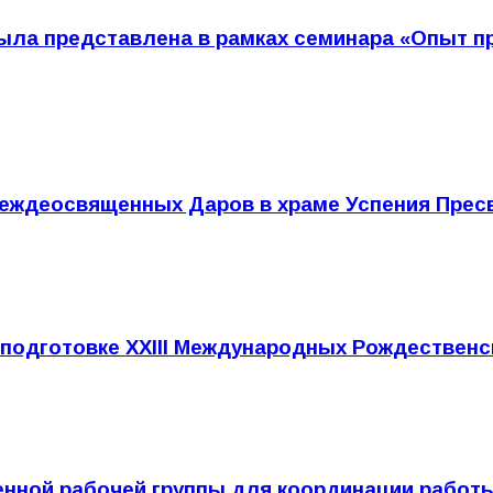
ыла представлена в рамках семинара «Опыт пр
еждеосвященных Даров в храме Успения Пресв
 подготовке XXIII Международных Рождественс
нной рабочей группы для координации работы