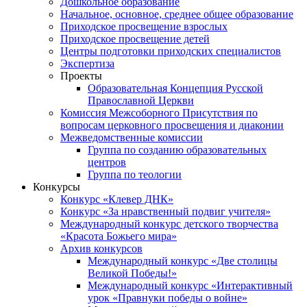
Дошкольное образование
Начальное, основное, среднее общее образование
Приходское просвещение взрослых
Приходское просвещение детей
Центры подготовки приходских специалистов
Экспертиза
Проекты
Образовательная Концепция Русской
Православной Церкви
Комиссия Межсоборного Присутствия по
вопросам церковного просвещения и диаконии
Межведомственные комиссии
Группа по созданию образовательных
центров
Группа по теологии
Конкурсы
Конкурс «Клевер ДНК»
Конкурс «За нравственный подвиг учителя»
Международный конкурс детского творчества
«Красота Божьего мира»
Архив конкурсов
Международный конкурс «Две столицы
Великой Победы!»
Международный конкурс «Интерактивный
урок «Правнуки победы о войне»