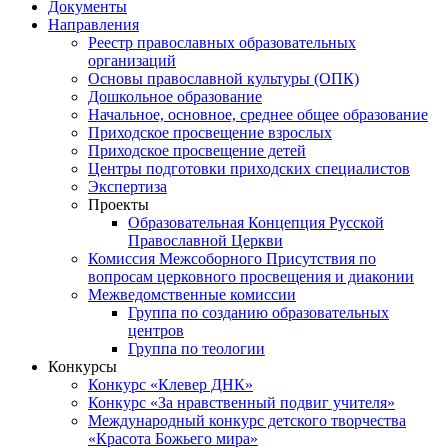
Документы
Направления
Реестр православных образовательных
организаций
Основы православной культуры (ОПК)
Дошкольное образование
Начальное, основное, среднее общее образование
Приходское просвещение взрослых
Приходское просвещение детей
Центры подготовки приходских специалистов
Экспертиза
Проекты
Образовательная Концепция Русской
Православной Церкви
Комиссия Межсоборного Присутствия по
вопросам церковного просвещения и диаконии
Межведомственные комиссии
Группа по созданию образовательных
центров
Группа по теологии
Конкурсы
Конкурс «Клевер ДНК»
Конкурс «За нравственный подвиг учителя»
Международный конкурс детского творчества
«Красота Божьего мира»