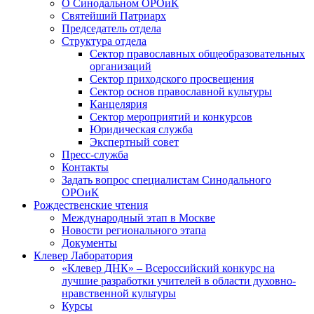
О Синодальном ОРОиК
Святейший Патриарх
Председатель отдела
Структура отдела
Сектор православных общеобразовательных
организаций
Сектор приходского просвещения
Сектор основ православной культуры
Канцелярия
Сектор мероприятий и конкурсов
Юридическая служба
Экспертный совет
Пресс-служба
Контакты
Задать вопрос специалистам Синодального
ОРОиК
Рождественские чтения
Международный этап в Москве
Новости регионального этапа
Документы
Клевер Лаборатория
«Клевер ДНК» – Всероссийский конкурс на
лучшие разработки учителей в области духовно-
нравственной культуры
Курсы