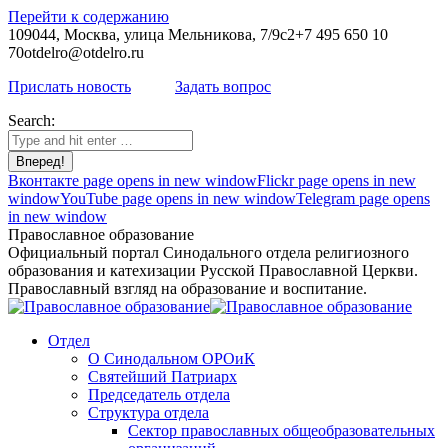
Перейти к содержанию
109044, Москва, улица Мельникова, 7/9с2
+7 495 650 10
70
otdelro@otdelro.ru
Прислать новость
Задать вопрос
Search:
Вконтакте page opens in new window
Flickr page opens in new
window
YouTube page opens in new window
Telegram page opens
in new window
Православное образование
Официальный портал Синодального отдела религиозного
образования и катехизации Русской Православной Церкви.
Православный взгляд на образование и воспитание.
Отдел
О Синодальном ОРОиК
Святейший Патриарх
Председатель отдела
Структура отдела
Сектор православных общеобразовательных