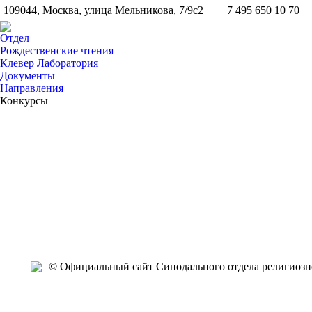
109044, Москва, улица Мельникова, 7/9с2
+7 495 650 10 70
Отдел
Рождественские чтения
Клевер Лаборатория
Документы
Направления
Конкурсы
Ноя
Ноя
Ноя
Ноя
Ноя
Ноя
Окт
Окт
Окт
Окт
8
7
7
6
2
1
31
27
27
26
2016
2016
2016
2016
2016
2016
2016
2016
2016
2016
2
© Официальный сайт Синодального отдела религиозно