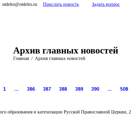
otdelro@otdelro.ru
Прислать новость
Задать вопрос
Архив главных новостей
Вы здесь:
Главная
Архив главных новостей
Окт
Окт
Окт
Окт
Окт
Окт
24
24
21
20
19
19
016
2016
2016
2016
2016
2016
1
…
386
387
388
389
390
…
508
го образования и катехизации Русской Православной Церкви, 